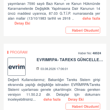
yayımlanan 7590 sayılı Bazı Kanun ve Kanun Hükmünde
Kararnamelerde Değişiklik Yapılmasına Dair Kanunun 14
üncü maddesi uyarınca, 87.03 G.T.İ.P. numarasında yer
alan mallar (13/10/1983 tarihli ve 2918 ..
daha fazla
Detay Eki
Haberi Okudum!
PROGRAM
Haber No:
48524
EVRIMRPA- TAREKS GÜNCELLEMESI HAKKINDA (V: 11.50.2.2)
03.08.2026 17:06:01
Değerli Kullanıcılarımız; Bakanlığın Tareks Sistem girişi
ekranında yaptığı değişikliğe istinaden EVRİMRPA/Tareks
Sistemi uyarlaması genele çıkartılmıştır. Olması gereken
versiyon 11.50.2.2 dir. Detaylar için dokumanı
inceleyebilirsiniz...
daha fazla
Detay Eki
Haberi Okudum!