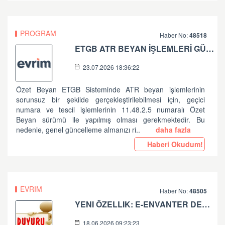
PROGRAM
Haber No:
48518
ETGB ATR BEYAN İŞLEMLERİ GÜNCELLEME HAKKINDA
23.07.2026 18:36:22
Özet Beyan ETGB Sisteminde ATR beyan işlemlerinin
sorunsuz bir şekilde gerçekleştirilebilmesi için, geçici
numara ve tescil işlemlerinin 11.48.2.5 numaralı Özet
Beyan sürümü ile yapılmış olması gerekmektedir. Bu
nedenle, genel güncelleme almanızı ri..
daha fazla
Haberi Okudum!
EVRIM
Haber No:
48505
YENI ÖZELLIK: E-ENVANTER DEFTERI YAYINDA!
18.06.2026 09:23:23