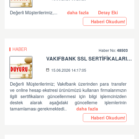
Değerli Müşterilerimiz,...
daha fazla
Detay Eki
Haberi Okudum!
HABER
Haber No:
48503
VAKIFBANK SSL SERTİFİKALARININ GÜNCELLENMESİ HK.
15.06.2026 14:17:05
Değerli Müşterilerimiz; Vakıfbank üzerinden para transfer
ve online hesap ekstresi ürünümüzü kullanan firmalarımızın
ilgili sertifikaların güncellenmesi için bilgi işlemcinizden
destek alarak aşağıdaki güncelleme işlemlerinin
tamamlaması gerekmektedi..
daha fazla
Haberi Okudum!