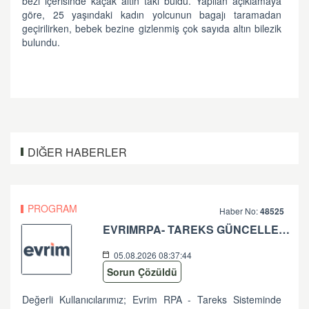
bezi içerisinde kaçak altın takı buldu. Yapılan açıklamaya
göre, 25 yaşındaki kadın yolcunun bagajı taramadan
geçirilirken, bebek bezine gizlenmiş çok sayıda altın bilezik
bulundu.
DIĞER HABERLER
PROGRAM
Haber No:
48525
EVRIMRPA- TAREKS GÜNCELLEMESI HAKKINDA (V: 11.50.2.6 BU VERSIYONDA EVRIMRPA- TAREKS MODULÜNDE GÜNCELLEME YAPILMIŞTIR. )
05.08.2026 08:37:44
Sorun Çözüldü
Değerli Kullanıcılarımız; Evrim RPA - Tareks Sisteminde