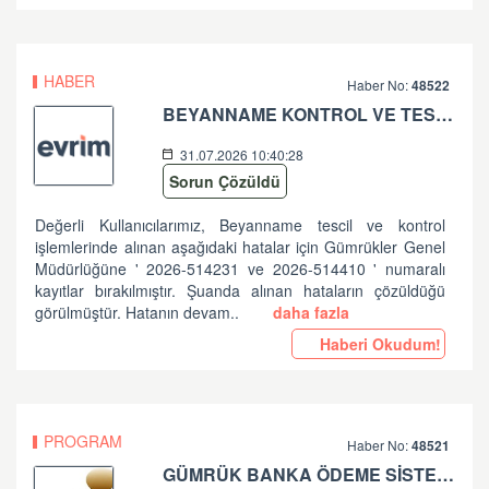
HABER
Haber No:
48522
BEYANNAME KONTROL VE TESCİL İŞLEMLERİNDE ALINAN HATALAR HK
31.07.2026 10:40:28
Sorun Çözüldü
Değerli Kullanıcılarımız, Beyanname tescil ve kontrol
işlemlerinde alınan aşağıdaki hatalar için Gümrükler Genel
Müdürlüğüne ' 2026-514231 ve 2026-514410 ' numaralı
kayıtlar bırakılmıştır. Şuanda alınan hataların çözüldüğü
görülmüştür. Hatanın devam..
daha fazla
Haberi Okudum!
PROGRAM
Haber No:
48521
GÜMRÜK BANKA ÖDEME SİSTEMLERİ ZİRAAT BANKASI PLANLI ÇALIŞMA HK