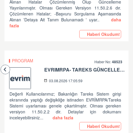
Alınan Hatalar Çözümlenmiş Olup Güncelleme
Yayınlanmıştır. Olması Gereken Versiyon 11.50.2.6 dır.
Çözümlenen Hatalar; -Başvuru Sorgulama Aşamasında
Alınan 'Detaya Ait Tanım Bulunamadı ' uyar..
daha
fazla
Haberi Okudum!
PROGRAM
Haber No:
48523
EVRIMRPA- TAREKS GÜNCELLEMESI HAKKINDA
03.08.2026 17:05:59
Değerli Kullanıcılarımız; Bakanlığın Tareks Sistem girişi
ekranında yaptığı değişikliğe istinaden EVRİMRPA/Tareks
Sistemi uyarlaması genele çıkartılmıştır. Olması gereken
versiyon 11.50.2.2 dir. Detaylar için dokumanı
inceleyebilirsiniz...
daha fazla
Haberi Okudum!