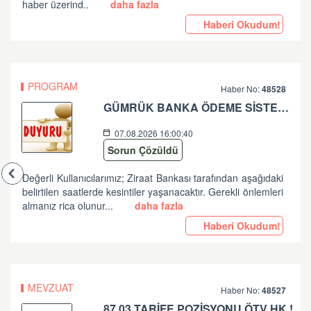
haber üzerind..
daha fazla
Haberi Okudum!
PROGRAM
Haber No:
48528
GÜMRÜK BANKA ÖDEME SİSTEMLERİ ZİRAAT BANKASI PLANLI ÇALIŞMA HK
07.08.2026 16:00:40
Sorun Çözüldü
Değerli Kullanıcılarımız; Ziraat Bankası tarafından aşağıdaki
belirtilen saatlerde kesintiler yaşanacaktır. Gerekli önlemleri
almanız rica olunur...
daha fazla
Haberi Okudum!
MEVZUAT
Haber No:
48527
87.03 TARİFE POZİSYONU ÖTV HK !