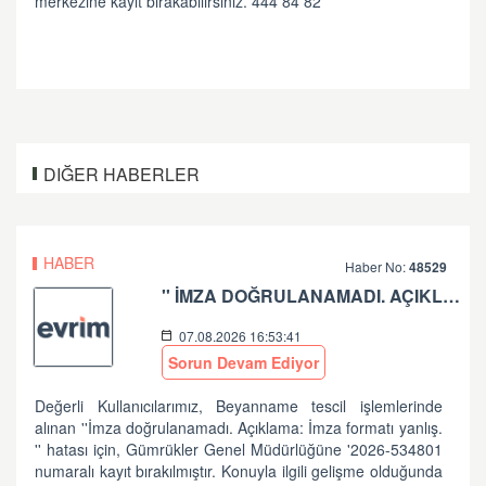
merkezine kayıt bırakabilirsiniz. 444 84 82
DIĞER HABERLER
HABER
Haber No:
48529
'' İMZA DOĞRULANAMADI. AÇIKLAMA: İMZA FORMATI YANLIŞ.'' HATASI HK
07.08.2026 16:53:41
Sorun Devam Ediyor
Değerli Kullanıcılarımız, Beyanname tescil işlemlerinde
alınan ''İmza doğrulanamadı. Açıklama: İmza formatı yanlış.
'' hatası için, Gümrükler Genel Müdürlüğüne '2026-534801
numaralı kayıt bırakılmıştır. Konuyla ilgili gelişme olduğunda