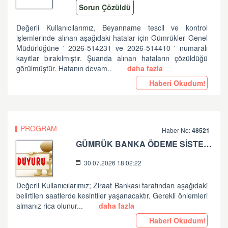
Sorun Çözüldü
Değerli Kullanıcılarımız, Beyanname tescil ve kontrol
işlemlerinde alınan aşağıdaki hatalar için Gümrükler Genel
Müdürlüğüne ' 2026-514231 ve 2026-514410 ' numaralı
kayıtlar bırakılmıştır. Şuanda alınan hataların çözüldüğü
görülmüştür. Hatanın devam..
daha fazla
Haberi Okudum!
PROGRAM
Haber No:
48521
GÜMRÜK BANKA ÖDEME SİSTEMLERİ ZİRAAT BANKASI PLANLI ÇALIŞMA HK
30.07.2026 18:02:22
Değerli Kullanıcılarımız; Ziraat Bankası tarafından aşağıdaki
belirtilen saatlerde kesintiler yaşanacaktır. Gerekli önlemleri
almanız rica olunur...
daha fazla
Haberi Okudum!