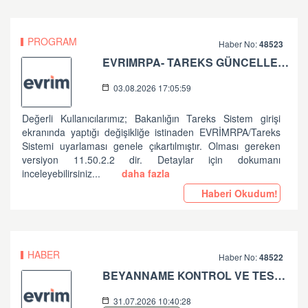
PROGRAM
Haber No:
48523
EVRIMRPA- TAREKS GÜNCELLEMESI HAKKINDA
03.08.2026 17:05:59
Değerli Kullanıcılarımız; Bakanlığın Tareks Sistem girişi
ekranında yaptığı değişikliğe istinaden EVRİMRPA/Tareks
Sistemi uyarlaması genele çıkartılmıştır. Olması gereken
versiyon 11.50.2.2 dir. Detaylar için dokumanı
inceleyebilirsiniz...
daha fazla
Haberi Okudum!
HABER
Haber No:
48522
BEYANNAME KONTROL VE TESCİL İŞLEMLERİNDE ALINAN HATALAR HK
31.07.2026 10:40:28