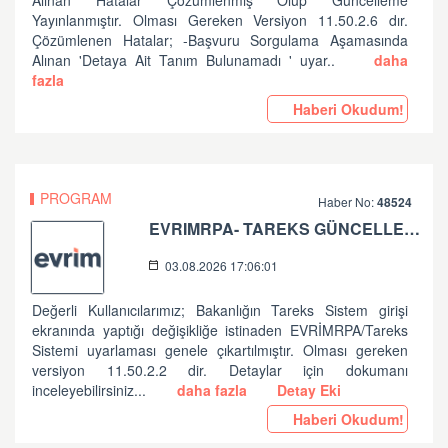
Alınan Hatalar Çözümlenmiş Olup Güncelleme
Yayınlanmıştır. Olması Gereken Versiyon 11.50.2.6 dır.
Çözümlenen Hatalar; -Başvuru Sorgulama Aşamasında
Alınan 'Detaya Ait Tanım Bulunamadı ' uyar..
daha
fazla
Haberi Okudum!
PROGRAM
Haber No:
48524
EVRIMRPA- TAREKS GÜNCELLEMESI HAKKINDA (V: 11.50.2.2)
03.08.2026 17:06:01
Değerli Kullanıcılarımız; Bakanlığın Tareks Sistem girişi
ekranında yaptığı değişikliğe istinaden EVRİMRPA/Tareks
Sistemi uyarlaması genele çıkartılmıştır. Olması gereken
versiyon 11.50.2.2 dir. Detaylar için dokumanı
inceleyebilirsiniz...
daha fazla
Detay Eki
Haberi Okudum!