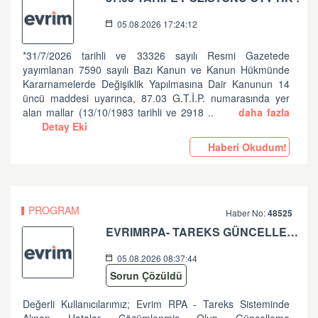
05.08.2026 17:24:12
*31/7/2026 tarihli ve 33326 sayılı Resmi Gazetede
yayımlanan 7590 sayılı Bazı Kanun ve Kanun Hükmünde
Kararnamelerde Değişiklik Yapılmasına Dair Kanunun 14
üncü maddesi uyarınca, 87.03 G.T.İ.P. numarasında yer
alan mallar (13/10/1983 tarihli ve 2918 ..
daha fazla
Detay Eki
Haberi Okudum!
PROGRAM
Haber No:
48525
EVRIMRPA- TAREKS GÜNCELLEMESI HAKKINDA (V: 11.50.2.6 BU VERSIYONDA EVRIMRPA- TAREKS MODULÜNDE GÜNCELLEME YAPILMIŞTIR. )
05.08.2026 08:37:44
Sorun Çözüldü
Değerli Kullanıcılarımız; Evrim RPA - Tareks Sisteminde