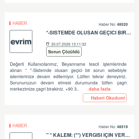
HABER
Haber No:
48520
*-SISTEMDE OLUSAN GEÇICI BIR SORUN SEBEBIYLE ISLEMLERINIZE DEVAM EDILEMIYOR. LÜTFEN TEKRAR DENEYINIZ. SORUNUNUZUN DEVAM ETMESI DURUMUNDA LÜTFEN ÇAGRI MERKEZIMIZE ÇAGRI BIRAKINIZ. +90 312 444 84 82 '' HATASI HK
30.07.2026 13:11:32
Sorun Çözüldü
Değerli Kullanıcılarımız, Beyanname tescil işlemlerinde
alınan '' *-Sistemde olusan geçici bir sorun sebebiyle
islemlerinize devam edilemiyor. Lütfen tekrar deneyiniz.
Sorununuzun devam etmesi durumunda lütfen çagri
merkezimize çagri birakiniz. +90 3..
daha fazla
Haberi Okudum!
HABER
Haber No:
48519
'' * KALEM: (**) VERGISI IÇIN VERGI MATRAHI VE TUTARI ARASINDA UYUMSUZLUK VAR '' HATASI HK