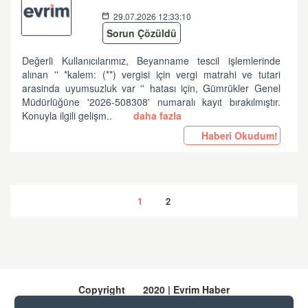
29.07.2026 12:33:10
Sorun Çözüldü
Değerli Kullanıcılarımız, Beyanname tescil işlemlerinde
alınan '' *kalem: (**) vergisi için vergi matrahi ve tutari
arasinda uyumsuzluk var '' hatası için, Gümrükler Genel
Müdürlüğüne '2026-508308' numaralı kayıt bırakılmıştır.
Konuyla ilgili gelişm..
daha fazla
Haberi Okudum!
1
2
Copyright
2020 | Evrim Haber