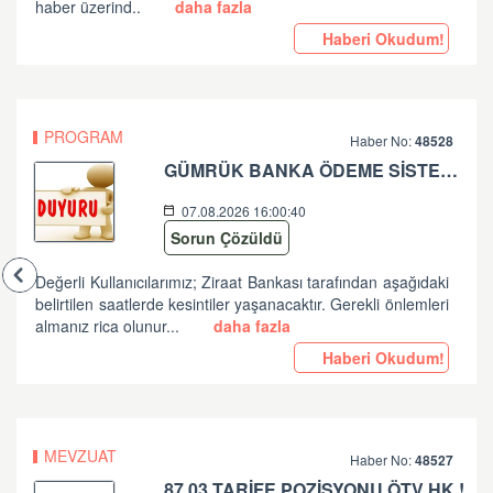
haber üzerind..
daha fazla
Haberi Okudum!
PROGRAM
Haber No:
48528
GÜMRÜK BANKA ÖDEME SİSTEMLERİ ZİRAAT BANKASI PLANLI ÇALIŞMA HK
07.08.2026 16:00:40
Sorun Çözüldü
Değerli Kullanıcılarımız; Ziraat Bankası tarafından aşağıdaki
belirtilen saatlerde kesintiler yaşanacaktır. Gerekli önlemleri
almanız rica olunur...
daha fazla
Haberi Okudum!
MEVZUAT
Haber No:
48527
87.03 TARİFE POZİSYONU ÖTV HK !