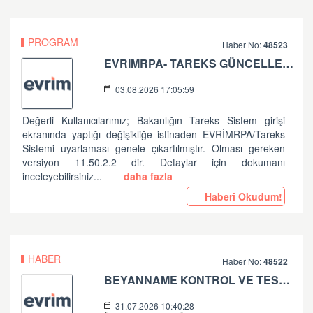
PROGRAM
Haber No:
48523
EVRIMRPA- TAREKS GÜNCELLEMESI HAKKINDA
03.08.2026 17:05:59
Değerli Kullanıcılarımız; Bakanlığın Tareks Sistem girişi
ekranında yaptığı değişikliğe istinaden EVRİMRPA/Tareks
Sistemi uyarlaması genele çıkartılmıştır. Olması gereken
versiyon 11.50.2.2 dir. Detaylar için dokumanı
inceleyebilirsiniz...
daha fazla
Haberi Okudum!
HABER
Haber No:
48522
BEYANNAME KONTROL VE TESCİL İŞLEMLERİNDE ALINAN HATALAR HK
31.07.2026 10:40:28