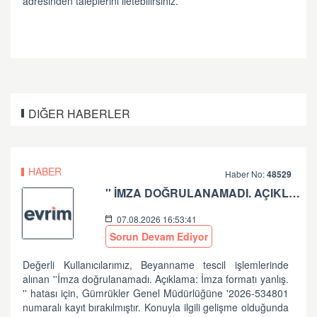
adresinden taleplerini iletebilirsiniz.
DIĞER HABERLER
HABER
Haber No:
48529
'' İMZA DOĞRULANAMADI. AÇIKLAMA: İMZA FORMATI YANLIŞ.'' HATASI HK
07.08.2026 16:53:41
Sorun Devam Ediyor
Değerli Kullanıcılarımız, Beyanname tescil işlemlerinde
alınan ''İmza doğrulanamadı. Açıklama: İmza formatı yanlış.
'' hatası için, Gümrükler Genel Müdürlüğüne '2026-534801
numaralı kayıt bırakılmıştır. Konuyla ilgili gelişme olduğunda