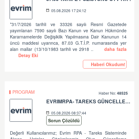
05.08.2026 17:24:12
*31/7/2026 tarihli ve 33326 sayılı Resmi Gazetede
yayımlanan 7590 sayılı Bazı Kanun ve Kanun Hükmünde
Kararnamelerde Değişiklik Yapılmasına Dair Kanunun 14
üncü maddesi uyarınca, 87.03 G.T.İ.P. numarasında yer
alan mallar (13/10/1983 tarihli ve 2918 ..
daha fazla
Detay Eki
Haberi Okudum!
PROGRAM
Haber No:
48525
EVRIMRPA- TAREKS GÜNCELLEMESI HAKKINDA (V: 11.50.2.6 BU VERSIYONDA EVRIMRPA- TAREKS MODULÜNDE GÜNCELLEME YAPILMIŞTIR. )
05.08.2026 08:37:44
Sorun Çözüldü
Değerli Kullanıcılarımız; Evrim RPA - Tareks Sisteminde