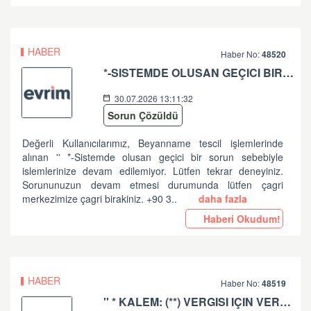
HABER
Haber No:
48520
*-SISTEMDE OLUSAN GEÇICI BIR SORUN SEBEBIYLE ISLEMLERINIZE DEVAM EDILEMIYOR. LÜTFEN TEKRAR DENEYINIZ. SORUNUNUZUN DEVAM ETMESI DURUMUNDA LÜTFEN ÇAGRI MERKEZIMIZE ÇAGRI BIRAKINIZ. +90 312 444 84 82 '' HATASI HK
30.07.2026 13:11:32
Sorun Çözüldü
Değerli Kullanıcılarımız, Beyanname tescil işlemlerinde
alınan '' *-Sistemde olusan geçici bir sorun sebebiyle
islemlerinize devam edilemiyor. Lütfen tekrar deneyiniz.
Sorununuzun devam etmesi durumunda lütfen çagri
merkezimize çagri birakiniz. +90 3..
daha fazla
Haberi Okudum!
HABER
Haber No:
48519
'' * KALEM: (**) VERGISI IÇIN VERGI MATRAHI VE TUTARI ARASINDA UYUMSUZLUK VAR '' HATASI HK