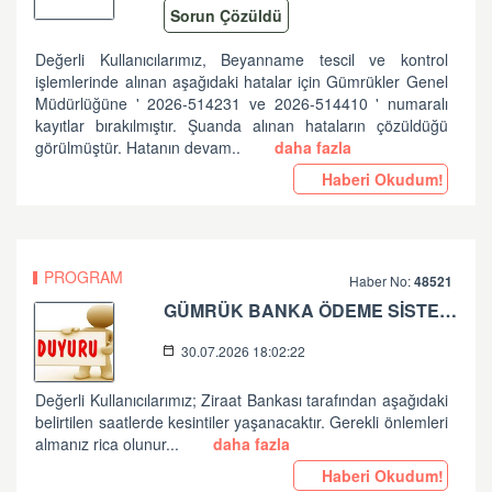
Sorun Çözüldü
Değerli Kullanıcılarımız, Beyanname tescil ve kontrol
işlemlerinde alınan aşağıdaki hatalar için Gümrükler Genel
Müdürlüğüne ' 2026-514231 ve 2026-514410 ' numaralı
kayıtlar bırakılmıştır. Şuanda alınan hataların çözüldüğü
görülmüştür. Hatanın devam..
daha fazla
Haberi Okudum!
PROGRAM
Haber No:
48521
GÜMRÜK BANKA ÖDEME SİSTEMLERİ ZİRAAT BANKASI PLANLI ÇALIŞMA HK
30.07.2026 18:02:22
Değerli Kullanıcılarımız; Ziraat Bankası tarafından aşağıdaki
belirtilen saatlerde kesintiler yaşanacaktır. Gerekli önlemleri
almanız rica olunur...
daha fazla
Haberi Okudum!