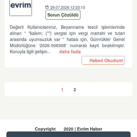
29.07.2026 12:33:10
Sorun Çözüldü
Değerli Kullanıcılarımız, Beyanname tescil işlemlerinde
alınan '' *kalem: (**) vergisi için vergi matrahi ve tutari
arasinda uyumsuzluk var '' hatası için, Gümrükler Genel
Müdürlüğüne '2026-508308' numaralı kayıt bırakılmıştır.
Konuyla ilgili gelişm..
daha fazla
Haberi Okudum!
1
2
Copyright
2020 | Evrim Haber