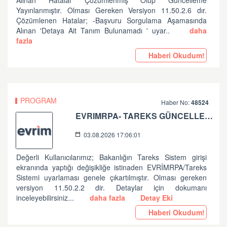
Alınan Hatalar Çözümlenmiş Olup Güncelleme
Yayınlanmıştır. Olması Gereken Versiyon 11.50.2.6 dır.
Çözümlenen Hatalar; -Başvuru Sorgulama Aşamasında
Alınan 'Detaya Ait Tanım Bulunamadı ' uyar..
daha
fazla
Haberi Okudum!
PROGRAM
Haber No:
48524
EVRIMRPA- TAREKS GÜNCELLEMESI HAKKINDA (V: 11.50.2.2)
03.08.2026 17:06:01
Değerli Kullanıcılarımız; Bakanlığın Tareks Sistem girişi
ekranında yaptığı değişikliğe istinaden EVRİMRPA/Tareks
Sistemi uyarlaması genele çıkartılmıştır. Olması gereken
versiyon 11.50.2.2 dir. Detaylar için dokumanı
inceleyebilirsiniz...
daha fazla
Detay Eki
Haberi Okudum!