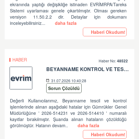
ekranında yaptığı değişikliğe istinaden EVRİMRPA/Tareks
Sistemi uyarlaması genele çıkartılmıştır. Olması gereken
versiyon 11.50.2.2 dir. Detaylar için dokumanı
inceleyebilirsiniz...
daha fazla
Haberi Okudum!
HABER
Haber No:
48522
BEYANNAME KONTROL VE TESCİL İŞLEMLERİNDE ALINAN HATALAR HK
31.07.2026 10:40:28
Sorun Çözüldü
Değerli Kullanıcılarımız, Beyanname tescil ve kontrol
işlemlerinde alınan aşağıdaki hatalar için Gümrükler Genel
Müdürlüğüne ' 2026-514231 ve 2026-514410 ' numaralı
kayıtlar bırakılmıştır. Şuanda alınan hataların çözüldüğü
görülmüştür. Hatanın devam..
daha fazla
Haberi Okudum!