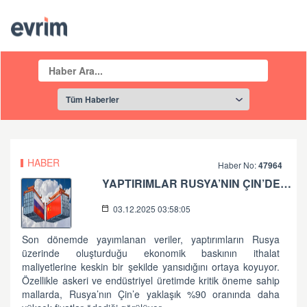
HABER
Haber No:
47964
YAPTIRIMLAR RUSYA’NIN ÇIN’DEN İTHALAT MALIYETLERINI İKIYE KATLIYOR
03.12.2025 03:58:05
Son dönemde yayımlanan veriler, yaptırımların Rusya
üzerinde oluşturduğu ekonomik baskının ithalat
maliyetlerine keskin bir şekilde yansıdığını ortaya koyuyor.
Özellikle askeri ve endüstriyel üretimde kritik öneme sahip
mallarda, Rusya’nın Çin’e yaklaşık %90 oranında daha