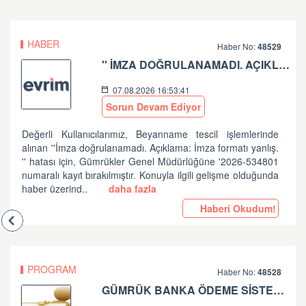
HABER
Haber No:
48529
'' İMZA DOĞRULANAMADI. AÇIKLAMA: İMZA FORMATI YANLIŞ.'' HATASI HK
07.08.2026 16:53:41
Sorun Devam Ediyor
Değerli Kullanıcılarımız, Beyanname tescil işlemlerinde
alınan ''İmza doğrulanamadı. Açıklama: İmza formatı yanlış.
'' hatası için, Gümrükler Genel Müdürlüğüne '2026-534801
numaralı kayıt bırakılmıştır. Konuyla ilgili gelişme olduğunda
haber üzerind..
daha fazla
Haberi Okudum!
PROGRAM
Haber No:
48528
GÜMRÜK BANKA ÖDEME SİSTEMLERİ ZİRAAT BANKASI PLANLI ÇALIŞMA HK