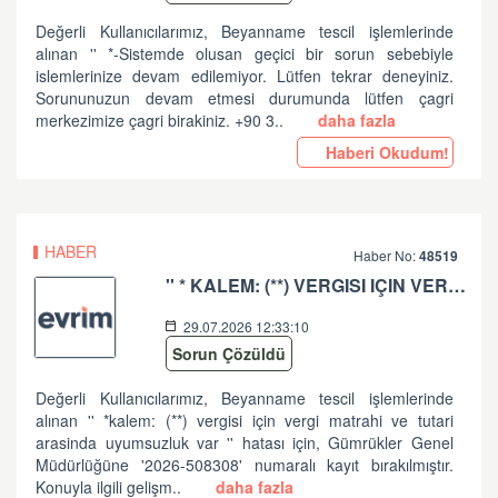
Değerli Kullanıcılarımız, Beyanname tescil işlemlerinde
alınan '' *-Sistemde olusan geçici bir sorun sebebiyle
islemlerinize devam edilemiyor. Lütfen tekrar deneyiniz.
Sorununuzun devam etmesi durumunda lütfen çagri
merkezimize çagri birakiniz. +90 3..
daha fazla
Haberi Okudum!
HABER
Haber No:
48519
'' * KALEM: (**) VERGISI IÇIN VERGI MATRAHI VE TUTARI ARASINDA UYUMSUZLUK VAR '' HATASI HK
29.07.2026 12:33:10
Sorun Çözüldü
Değerli Kullanıcılarımız, Beyanname tescil işlemlerinde
alınan '' *kalem: (**) vergisi için vergi matrahi ve tutari
arasinda uyumsuzluk var '' hatası için, Gümrükler Genel
Müdürlüğüne '2026-508308' numaralı kayıt bırakılmıştır.
Konuyla ilgili gelişm..
daha fazla