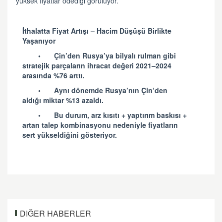
yüksek fiyatlar ödediği görülüyor.
İthalatta Fiyat Artışı – Hacim Düşüşü Birlikte
Yaşanıyor
•
Çin’den Rusya’ya bilyalı rulman gibi
stratejik parçaların ihracat değeri 2021–2024
arasında %76 arttı.
•
Aynı dönemde Rusya’nın Çin’den
aldığı miktar %13 azaldı.
•
Bu durum, arz kısıtı + yaptırım baskısı +
artan talep kombinasyonu nedeniyle fiyatların
sert yükseldiğini gösteriyor.
DIĞER HABERLER