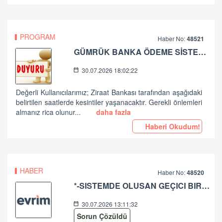
PROGRAM
Haber No:
48521
GÜMRÜK BANKA ÖDEME SİSTEMLERİ ZİRAAT BANKASI PLANLI ÇALIŞMA HK
30.07.2026 18:02:22
Değerli Kullanıcılarımız; Ziraat Bankası tarafından aşağıdaki
belirtilen saatlerde kesintiler yaşanacaktır. Gerekli önlemleri
almanız rica olunur...
daha fazla
Haberi Okudum!
HABER
Haber No:
48520
*-SISTEMDE OLUSAN GEÇICI BIR SORUN SEBEBIYLE ISLEMLERINIZE DEVAM EDILEMIYOR. LÜTFEN TEKRAR DENEYINIZ. SORUNUNUZUN DEVAM ETMESI DURUMUNDA LÜTFEN ÇAGRI MERKEZIMIZE ÇAGRI BIRAKINIZ. +90 312 444 84 82 '' HATASI HK
30.07.2026 13:11:32
Sorun Çözüldü