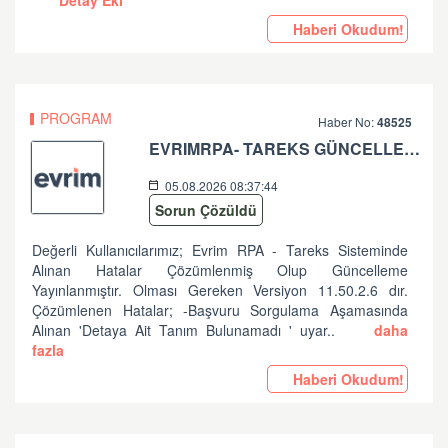
Detay Eki
Haberi Okudum!
PROGRAM
Haber No:
48525
EVRIMRPA- TAREKS GÜNCELLEMESI HAKKINDA (V: 11.50.2.6 BU VERSIYONDA EVRIMRPA- TAREKS MODULÜNDE GÜNCELLEME YAPILMIŞTIR. )
05.08.2026 08:37:44
Sorun Çözüldü
Değerli Kullanıcılarımız; Evrim RPA - Tareks Sisteminde
Alınan Hatalar Çözümlenmiş Olup Güncelleme
Yayınlanmıştır. Olması Gereken Versiyon 11.50.2.6 dır.
Çözümlenen Hatalar; -Başvuru Sorgulama Aşamasında
Alınan 'Detaya Ait Tanım Bulunamadı ' uyar..
daha
fazla
Haberi Okudum!