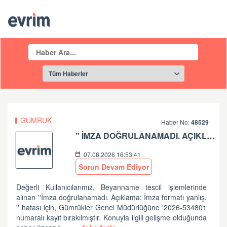
GUMRUK
Haber No:
48529
'' İMZA DOĞRULANAMADI. AÇIKLAMA: İMZA FORMATI YANLIŞ.'' HATASI HK
07.08.2026 16:53:41
Sorun Devam Ediyor
Değerli Kullanıcılarımız, Beyanname tescil işlemlerinde
alınan ''İmza doğrulanamadı. Açıklama: İmza formatı yanlış.
'' hatası için, Gümrükler Genel Müdürlüğüne '2026-534801
numaralı kayıt bırakılmıştır. Konuyla ilgili gelişme olduğunda