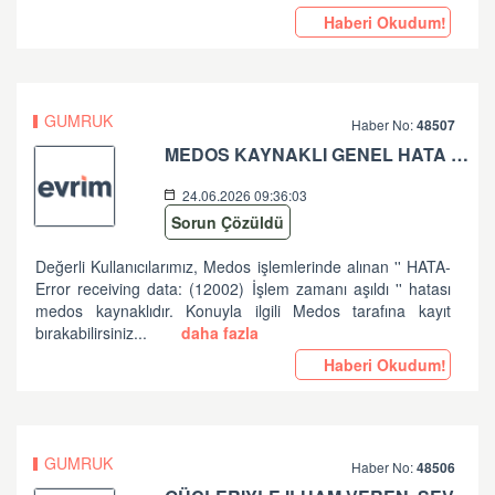
Haberi Okudum!
GUMRUK
Haber No:
48507
MEDOS KAYNAKLI GENEL HATA HK
24.06.2026 09:36:03
Sorun Çözüldü
Değerli Kullanıcılarımız, Medos işlemlerinde alınan '' HATA-
Error receiving data: (12002) İşlem zamanı aşıldı '' hatası
medos kaynaklıdır. Konuyla ilgili Medos tarafına kayıt
bırakabilirsiniz...
daha fazla
Haberi Okudum!
GUMRUK
Haber No:
48506