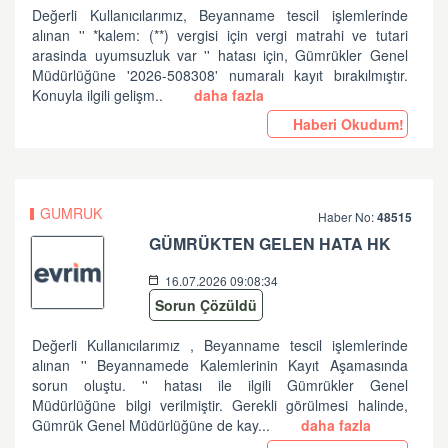
Değerli Kullanıcılarımız, Beyanname tescil işlemlerinde
alınan '' *kalem: (**) vergisi için vergi matrahi ve tutari
arasinda uyumsuzluk var '' hatası için, Gümrükler Genel
Müdürlüğüne '2026-508308' numaralı kayıt bırakılmıştır.
Konuyla ilgili gelişm..
daha fazla
Haberi Okudum!
GUMRUK
Haber No:
48515
GÜMRÜKTEN GELEN HATA HK
16.07.2026 09:08:34
Sorun Çözüldü
Değerli Kullanıcılarımız , Beyanname tescil işlemlerinde
alınan '' Beyannamede Kalemlerinin Kayıt Aşamasında
sorun oluştu. '' hatası ile ilgili Gümrükler Genel
Müdürlüğüne bilgi verilmiştir. Gerekli görülmesi halinde,
Gümrük Genel Müdürlüğüne de kay...
daha fazla