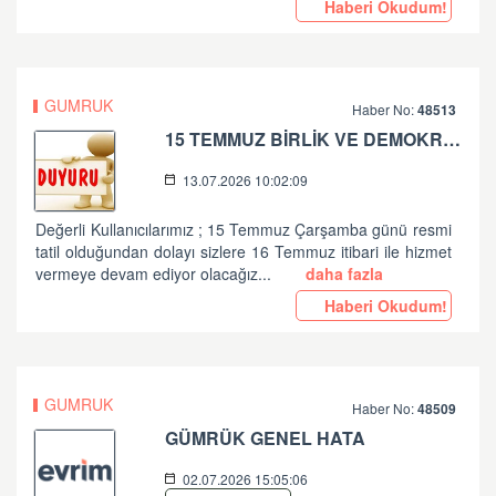
Haberi Okudum!
GUMRUK
Haber No:
48513
15 TEMMUZ BİRLİK VE DEMOKRASİ BAYRAMINIZ KUTLU OLSUN ...
13.07.2026 10:02:09
Değerli Kullanıcılarımız ; 15 Temmuz Çarşamba günü resmi
tatil olduğundan dolayı sizlere 16 Temmuz itibari ile hizmet
vermeye devam ediyor olacağız...
daha fazla
Haberi Okudum!
GUMRUK
Haber No:
48509
GÜMRÜK GENEL HATA
02.07.2026 15:05:06