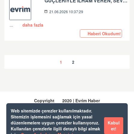
GÜÇLERIYLE ILHAM VEREN, SEVGILERIYLE YOLUMUZU AYDINLATAN TÜM BABALARIN BABALAR GÜNÜ KUTLU OLSUN.
21.06.2026 10:37:29
...
daha fazla
Haberi Okudum!
1
2
Copyright
2020 | Evrim Haber
Web sitemizde çerezler kullanılmaktadır.
Sitemizin işlemesini sağlamak için yasal
Evrim Yazılım & Danışmanlık
düzenlemelere uygun çerezler kullanıyoruz.
Kabul
Evrim Destek
Kullanılan çerezlerle ilgili detaylı bilgi almak
et!
Web Gümrük