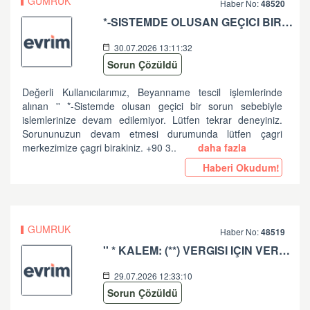
GUMRUK
Haber No:
48520
*-SISTEMDE OLUSAN GEÇICI BIR SORUN SEBEBIYLE ISLEMLERINIZE DEVAM EDILEMIYOR. LÜTFEN TEKRAR DENEYINIZ. SORUNUNUZUN DEVAM ETMESI DURUMUNDA LÜTFEN ÇAGRI MERKEZIMIZE ÇAGRI BIRAKINIZ. +90 312 444 84 82 '' HATASI HK
30.07.2026 13:11:32
Sorun Çözüldü
Değerli Kullanıcılarımız, Beyanname tescil işlemlerinde
alınan '' *-Sistemde olusan geçici bir sorun sebebiyle
islemlerinize devam edilemiyor. Lütfen tekrar deneyiniz.
Sorununuzun devam etmesi durumunda lütfen çagri
merkezimize çagri birakiniz. +90 3..
daha fazla
Haberi Okudum!
GUMRUK
Haber No:
48519
'' * KALEM: (**) VERGISI IÇIN VERGI MATRAHI VE TUTARI ARASINDA UYUMSUZLUK VAR '' HATASI HK
29.07.2026 12:33:10
Sorun Çözüldü