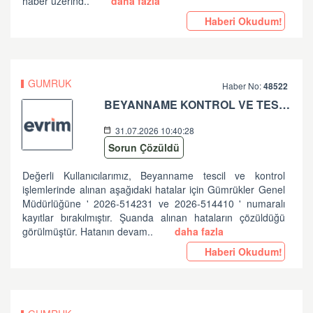
haber üzerind..
daha fazla
Haberi Okudum!
GUMRUK
Haber No:
48522
BEYANNAME KONTROL VE TESCİL İŞLEMLERİNDE ALINAN HATALAR HK
31.07.2026 10:40:28
Sorun Çözüldü
Değerli Kullanıcılarımız, Beyanname tescil ve kontrol
işlemlerinde alınan aşağıdaki hatalar için Gümrükler Genel
Müdürlüğüne ' 2026-514231 ve 2026-514410 ' numaralı
kayıtlar bırakılmıştır. Şuanda alınan hataların çözüldüğü
görülmüştür. Hatanın devam..
daha fazla
Haberi Okudum!