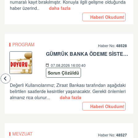
numaralı kayıt bırakılmıştır. Konuyla ilgili gelişme olduğunda
haber üzerind..
daha fazla
Haberi Okudum!
PROGRAM
Haber No:
48528
GÜMRÜK BANKA ÖDEME SİSTEMLERİ ZİRAAT BANKASI PLANLI ÇALIŞMA HK
07.08.2026 16:00:40
Sorun Çözüldü
Değerli Kullanıcılarımız; Ziraat Bankası tarafından aşağıdaki
belirtilen saatlerde kesintiler yaşanacaktır. Gerekli önlemleri
almanız rica olunur...
daha fazla
Haberi Okudum!
MEVZUAT
Haber No:
48527