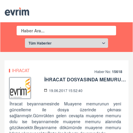
IHRACAT
Haber No:
15618
İHRACAT DOSYASINDA MEMURUN GÖRÜNTÜLENMESİ
19.06.2017 15:52:40
İhracat beyannamesinde Muayene memurunun yeni
güncelleme ile dosya üzerinde çıkması
sağlanmıştır.Gümrükten gelen cevapta muayene memuru
dolu ise beyannamede muayene memuru alanında
gözükecektir.Beyanname dökümünde muayene memuru