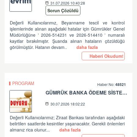
31.07.2026 10:40:28
Sorun Çözüldü
Değerli Kullanıcılarımız, Beyanname tescil ve kontrol
işlemlerinde alınan aşağıdaki hatalar için Gümrükler Genel
Müdürlüğüne ' 2026-514231 ve 2026-514410 ' numaralı
kayıtlar bırakılmıştır. Şuanda alınan hataların çözüldüğü
görülmüştür. Hatanın devam..
daha fazla
Haberi Okudum!
PROGRAM
Haber No:
48521
GÜMRÜK BANKA ÖDEME SİSTEMLERİ ZİRAAT BANKASI PLANLI ÇALIŞMA HK
30.07.2026 18:02:22
Değerli Kullanıcılarımız; Ziraat Bankası tarafından aşağıdaki
belirtilen saatlerde kesintiler yaşanacaktır. Gerekli önlemleri
almanız rica olunur...
daha fazla