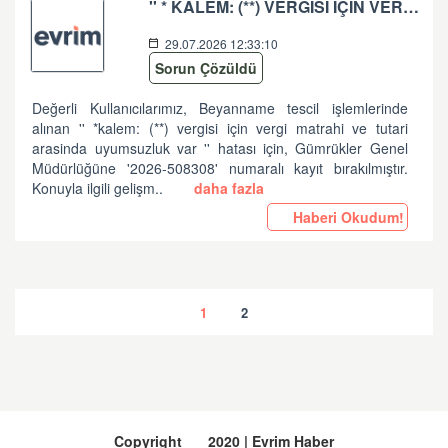
'' * KALEM: (**) VERGISI IÇIN VERGI MATRAHI VE TUTARI ARASINDA UYUMSUZLUK VAR '' HATASI HK
29.07.2026 12:33:10
Sorun Çözüldü
Değerli Kullanıcılarımız, Beyanname tescil işlemlerinde
alınan '' *kalem: (**) vergisi için vergi matrahi ve tutari
arasinda uyumsuzluk var '' hatası için, Gümrükler Genel
Müdürlüğüne '2026-508308' numaralı kayıt bırakılmıştır.
Konuyla ilgili gelişm..
daha fazla
Haberi Okudum!
1
2
Copyright
2020 | Evrim Haber