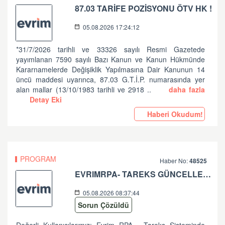
87.03 TARİFE POZİSYONU ÖTV HK !
05.08.2026 17:24:12
*31/7/2026 tarihli ve 33326 sayılı Resmi Gazetede
yayımlanan 7590 sayılı Bazı Kanun ve Kanun Hükmünde
Kararnamelerde Değişiklik Yapılmasına Dair Kanunun 14
üncü maddesi uyarınca, 87.03 G.T.İ.P. numarasında yer
alan mallar (13/10/1983 tarihli ve 2918 ..
daha fazla
Detay Eki
Haberi Okudum!
PROGRAM
Haber No:
48525
EVRIMRPA- TAREKS GÜNCELLEMESI HAKKINDA (V: 11.50.2.6 BU VERSIYONDA EVRIMRPA- TAREKS MODULÜNDE GÜNCELLEME YAPILMIŞTIR. )
05.08.2026 08:37:44
Sorun Çözüldü