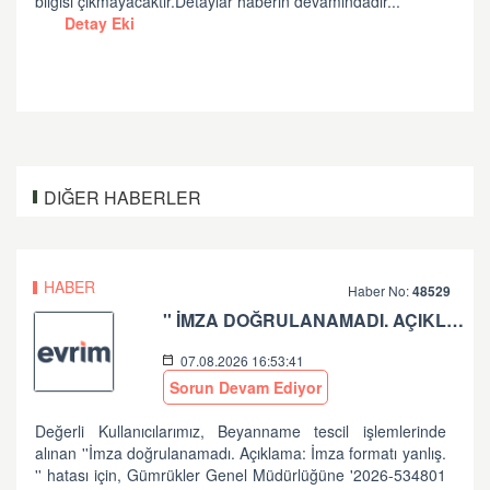
bilgisi çıkmayacaktır.Detaylar haberin devamındadır...
Detay Eki
DIĞER HABERLER
HABER
Haber No:
48529
'' İMZA DOĞRULANAMADI. AÇIKLAMA: İMZA FORMATI YANLIŞ.'' HATASI HK
07.08.2026 16:53:41
Sorun Devam Ediyor
Değerli Kullanıcılarımız, Beyanname tescil işlemlerinde
alınan ''İmza doğrulanamadı. Açıklama: İmza formatı yanlış.
'' hatası için, Gümrükler Genel Müdürlüğüne '2026-534801