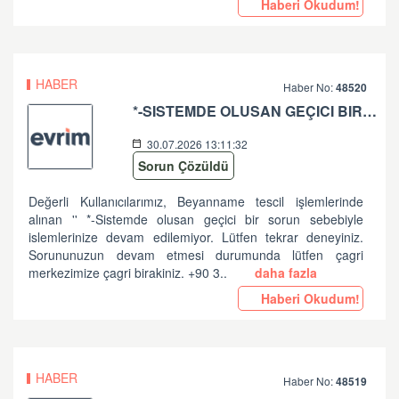
Haberi Okudum!
HABER
Haber No:
48520
*-SISTEMDE OLUSAN GEÇICI BIR SORUN SEBEBIYLE ISLEMLERINIZE DEVAM EDILEMIYOR. LÜTFEN TEKRAR DENEYINIZ. SORUNUNUZUN DEVAM ETMESI DURUMUNDA LÜTFEN ÇAGRI MERKEZIMIZE ÇAGRI BIRAKINIZ. +90 312 444 84 82 '' HATASI HK
30.07.2026 13:11:32
Sorun Çözüldü
Değerli Kullanıcılarımız, Beyanname tescil işlemlerinde
alınan '' *-Sistemde olusan geçici bir sorun sebebiyle
islemlerinize devam edilemiyor. Lütfen tekrar deneyiniz.
Sorununuzun devam etmesi durumunda lütfen çagri
merkezimize çagri birakiniz. +90 3..
daha fazla
Haberi Okudum!
HABER
Haber No:
48519