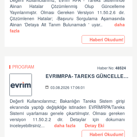
Değerli Kullanıcılarımız; Evrim RPA - Tareks Sisteminde
Alınan Hatalar Çözümlenmiş Olup Güncelleme
Yayınlanmıştır. Olması Gereken Versiyon 11.50.2.6 dır.
Çözümlenen Hatalar; -Başvuru Sorgulama Aşamasında
Alınan 'Detaya Ait Tanım Bulunamadı ' uyar..
daha
fazla
Haberi Okudum!
PROGRAM
Haber No:
48524
EVRIMRPA- TAREKS GÜNCELLEMESI HAKKINDA (V: 11.50.2.2)
03.08.2026 17:06:01
Değerli Kullanıcılarımız; Bakanlığın Tareks Sistem girişi
ekranında yaptığı değişikliğe istinaden EVRİMRPA/Tareks
Sistemi uyarlaması genele çıkartılmıştır. Olması gereken
versiyon 11.50.2.2 dir. Detaylar için dokumanı
inceleyebilirsiniz...
daha fazla
Detay Eki
Haberi Okudum!