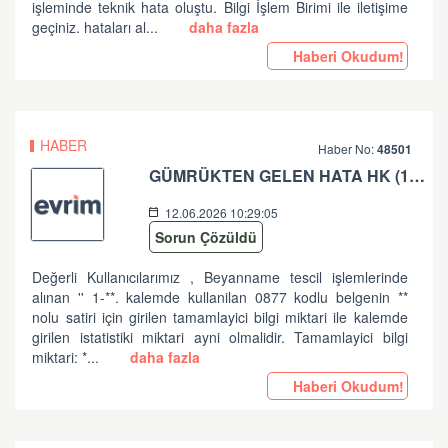
işleminde teknik hata oluştu. Bilgi İşlem Birimi ile iletişime
geçiniz. hataları al...
daha fazla
Haberi Okudum!
HABER
Haber No:
48501
GÜMRÜKTEN GELEN HATA HK (1-**. KALEMDE KULLANILAN 0877 KODLU BELGENIN ** NOLU SATIRI IÇIN GIRILEN TAMAMLAYICI BILGI ...)
12.06.2026 10:29:05
Sorun Çözüldü
Değerli Kullanıcılarımız , Beyanname tescil işlemlerinde
alınan '' 1-**. kalemde kullanilan 0877 kodlu belgenin **
nolu satiri için girilen tamamlayici bilgi miktari ile kalemde
girilen istatistiki miktari ayni olmalidir. Tamamlayici bilgi
miktari: *...
daha fazla
Haberi Okudum!