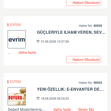
Haberi Okudum!
EVRIM
Haber No:
48506
GÜÇLERIYLE ILHAM VEREN, SEVGILERIYLE YOLUMUZU AYDINLATAN TÜM BABALARIN BABALAR GÜNÜ KUTLU OLSUN.
21.06.2026 10:37:29
...
daha fazla
Haberi Okudum!
EVRIM
Haber No:
48505
YENI ÖZELLIK: E-ENVANTER DEFTERI YAYINDA!
18.06.2026 09:23:23
Değerli Müşterilerimiz,...
daha fazla
Detay Eki