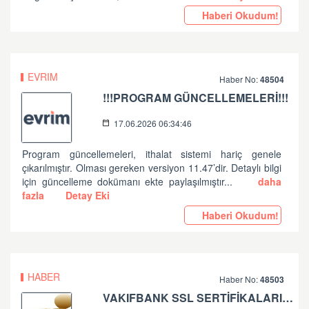
Haberi Okudum!
EVRIM
Haber No:
48504
!!!PROGRAM GÜNCELLEMELERİ!!!
17.06.2026 06:34:46
Program güncellemeleri, ithalat sistemi hariç genele
çıkarılmıştır. Olması gereken versiyon 11.47’dir. Detaylı bilgi
için güncelleme dokümanı ekte paylaşılmıştır...
daha
fazla
Detay Eki
Haberi Okudum!
HABER
Haber No:
48503
VAKIFBANK SSL SERTİFİKALARININ GÜNCELLENMESİ HK.