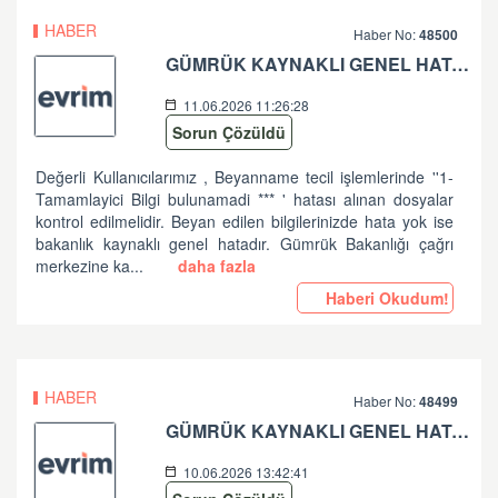
HABER
Haber No:
48500
GÜMRÜK KAYNAKLI GENEL HATA HK
11.06.2026 11:26:28
Sorun Çözüldü
Değerli Kullanıcılarımız , Beyanname tecil işlemlerinde ''1-
Tamamlayici Bilgi bulunamadi *** ' hatası alınan dosyalar
kontrol edilmelidir. Beyan edilen bilgilerinizde hata yok ise
bakanlık kaynaklı genel hatadır. Gümrük Bakanlığı çağrı
merkezine ka...
daha fazla
Haberi Okudum!
HABER
Haber No:
48499
GÜMRÜK KAYNAKLI GENEL HATA HK
10.06.2026 13:42:41