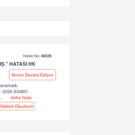
Haber No:
48529
Ş.'' HATASI HK
Sorun Devam Ediyor
ulanamadı.
ne '2026-534801
..
daha fazla
Haberi Okudum!