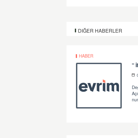
DIĞER HABERLER
HABER
''
Değ
Açı
num