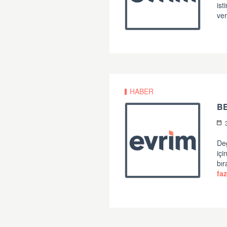
ist
ver
HABER
B
Değ
iç
bır
faz