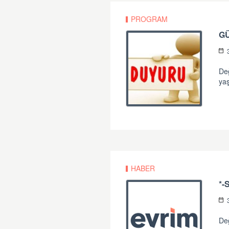
PROGRAM
G
Değ
yaş
HABER
Değ