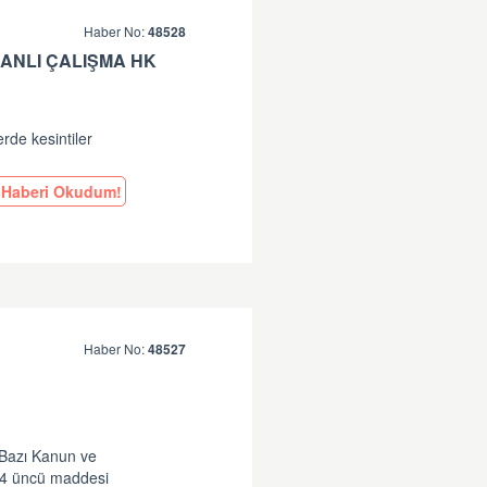
Haber No:
48528
ANLI ÇALIŞMA HK
erde kesintiler
Haberi Okudum!
Haber No:
48527
 Bazı Kanun ve
14 üncü maddesi