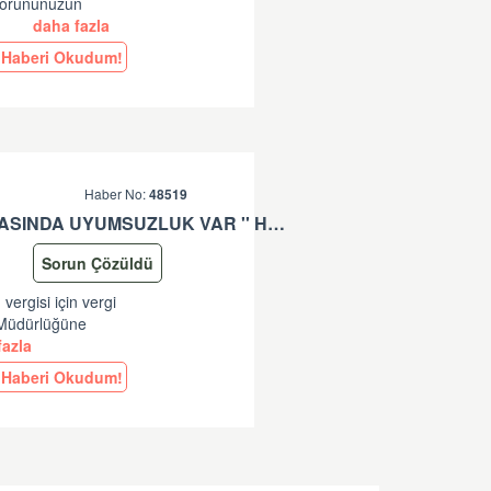
 Sorununuzun
.
daha fazla
Haberi Okudum!
Haber No:
48519
'' * KALEM: (**) VERGISI IÇIN VERGI MATRAHI VE TUTARI ARASINDA UYUMSUZLUK VAR '' HATASI HK
Sorun Çözüldü
vergisi için vergi
l Müdürlüğüne
azla
Haberi Okudum!