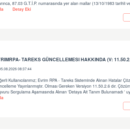
rınca, 87.03 G.T.İ.P. numarasında yer alan mallar (13/10/1983 tarihli v
la
Detay Eki
05.08.2026 08:37:44
erli Kullanıcılarımız; Evrim RPA - Tareks Sisteminde Alınan Hatalar Ç
ncelleme Yayınlanmıştır. Olması Gereken Versiyon 11.50.2.6 dır. Çözüm
şvuru Sorgulama Aşamasında Alınan 'Detaya Ait Tanım Bulunamadı ' uy
la