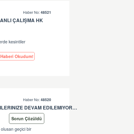
Haber No:
48521
ANLI ÇALIŞMA HK
erde kesintiler
Haberi Okudum!
Haber No:
48520
*-SISTEMDE OLUSAN GEÇICI BIR SORUN SEBEBIYLE ISLEMLERINIZE DEVAM EDILEMIYOR. LÜTFEN TEKRAR DENEYINIZ. SORUNUNUZUN DEVAM ETMESI DURUMUNDA LÜTFEN ÇAGRI MERKEZIMIZE ÇAGRI BIRAKINIZ. +90 312 444 84 82 '' HATASI HK
Sorun Çözüldü
 olusan geçici bir