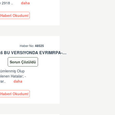
e 2918 ..
daha
Haberi Okudum!
Haber No:
48525
EVRIMRPA- TAREKS GÜNCELLEMESI HAKKINDA (V: 11.50.2.6 BU VERSIYONDA EVRIMRPA- TAREKS MODULÜNDE GÜNCELLEME YAPILMIŞTIR. )
Sorun Çözüldü
özümlenmiş Olup
lenen Hatalar; -
ar..
daha
Haberi Okudum!