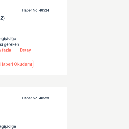
Haber No:
48524
2)
eğişikliğe
ası gereken
 fazla
Detay
Haberi Okudum!
Haber No:
48523
eğişikliğe