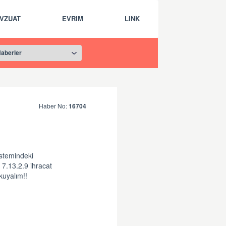
VZUAT
EVRIM
LINK
Haber No:
16704
istemindeki
 7.13.2.9 ihracat
Okuyalım!!