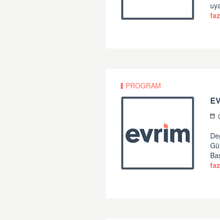
uya
faz
PROGRAM
Değ
Gü
Ba
faz