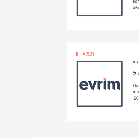
sor
de
HABER
Değ
mat
'20