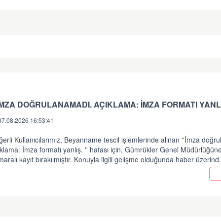
 İMZA DOĞRULANAMADI. AÇIKLAMA: İMZA FORMATI YANLI
07.08.2026 16:53:41
erli Kullanıcılarımız, Beyanname tescil işlemlerinde alınan ''İmza doğr
klama: İmza formatı yanlış. '' hatası için, Gümrükler Genel Müdürlüğü
aralı kayıt bırakılmıştır. Konuyla ilgili gelişme olduğunda haber üzerind