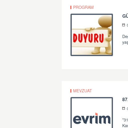
PROGRAM
G
Değ
yaş
MEVZUAT
87
*31
Ka