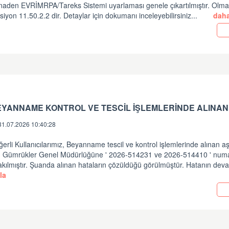
inaden EVRİMRPA/Tareks Sistemi uyarlaması genele çıkartılmıştır. Olm
siyon 11.50.2.2 dir. Detaylar için dokumanı inceleyebilirsiniz...
daha
EYANNAME KONTROL VE TESCİL İŞLEMLERİNDE ALINAN
31.07.2026 10:40:28
erli Kullanıcılarımız, Beyanname tescil ve kontrol işlemlerinde alınan a
in Gümrükler Genel Müdürlüğüne ' 2026-514231 ve 2026-514410 ' numara
akılmıştır. Şuanda alınan hataların çözüldüğü görülmüştür. Hatanın dev
la