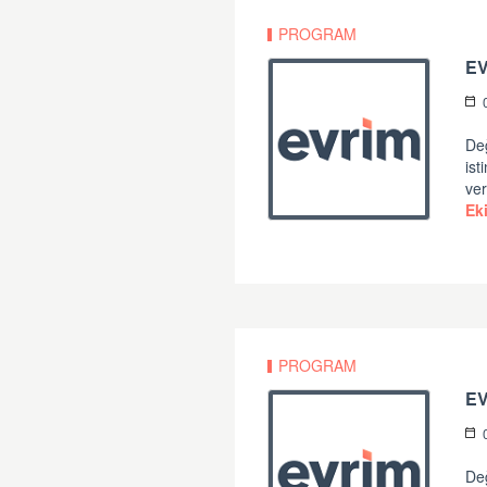
PROGRAM
EV
Değ
ist
ver
Ek
PROGRAM
E
Değ