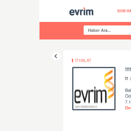
SON H
ITHALAT
!!
Bak
Öde
7.1
De