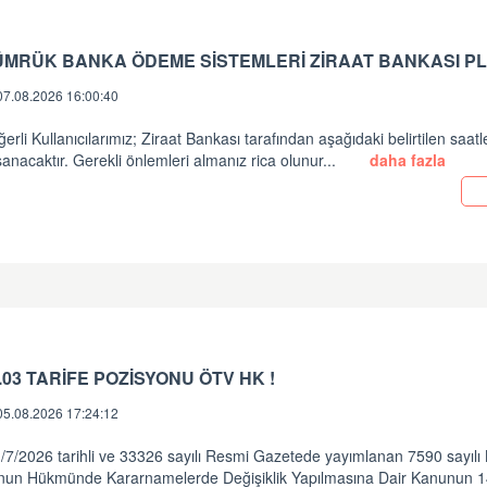
ÜMRÜK BANKA ÖDEME SİSTEMLERİ ZİRAAT BANKASI PL
07.08.2026 16:00:40
erli Kullanıcılarımız; Ziraat Bankası tarafından aşağıdaki belirtilen saatl
anacaktır. Gerekli önlemleri almanız rica olunur...
daha fazla
.03 TARİFE POZİSYONU ÖTV HK !
05.08.2026 17:24:12
/7/2026 tarihli ve 33326 sayılı Resmi Gazetede yayımlanan 7590 sayılı
nun Hükmünde Kararnamelerde Değişiklik Yapılmasına Dair Kanunun 