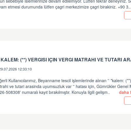
un sebebiyle islemlerinize devam edilemiyor. Lütfen tekrar deneyiniz.
vam etmesi durumunda lütfen çagri merkezimize çagri birakiniz. +90 3.
29.07.2026 12:33:10
erli Kullanıcılarımız, Beyanname tescil işlemlerinde alınan '' *kalem: (**) 
rahi ve tutari arasinda uyumsuzluk var '' hatası için, Gümrükler Gene
26-508308' numaralı kayıt bırakılmıştır. Konuyla ilgili gelişm..
daha f