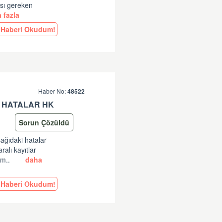
ası gereken
 fazla
Haberi Okudum!
Haber No:
48522
 HATALAR HK
Sorun Çözüldü
şağıdaki hatalar
lı kayıtlar
am..
daha
Haberi Okudum!