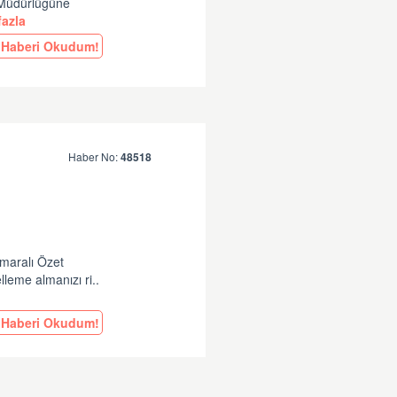
l Müdürlüğüne
azla
Haberi Okudum!
Haber No:
48518
e
umaralı Özet
leme almanızı ri..
Haberi Okudum!