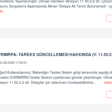
ncelleme Yayınlanmıştır. Olması Gereken Versiyon 11.50.2.6 dır. Çözüm
şvuru Sorgulama Aşamasında Alınan 'Detaya Ait Tanım Bulunamadı ' uy
la
RIMRPA- TAREKS GÜNCELLEMESI HAKKINDA (V: 11.50.2.
03.08.2026 17:06:01
erli Kullanıcılarımız; Bakanlığın Tareks Sistem girişi ekranında yaptığı d
inaden EVRİMRPA/Tareks Sistemi uyarlaması genele çıkartılmıştır. Olm
siyon 11.50.2.2 dir. Detaylar için dokumanı inceleyebilirsiniz...
daha
i