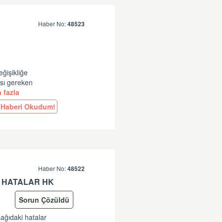
Haber No:
48523
eğişikliğe
ası gereken
 fazla
Haberi Okudum!
Haber No:
48522
 HATALAR HK
Sorun Çözüldü
şağıdaki hatalar