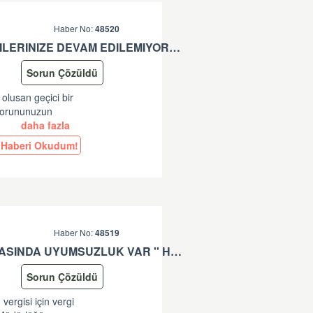
Haber No:
48520
*-SISTEMDE OLUSAN GEÇICI BIR SORUN SEBEBIYLE ISLEMLERINIZE DEVAM EDILEMIYOR. LÜTFEN TEKRAR DENEYINIZ. SORUNUNUZUN DEVAM ETMESI DURUMUNDA LÜTFEN ÇAGRI MERKEZIMIZE ÇAGRI BIRAKINIZ. +90 312 444 84 82 '' HATASI HK
Sorun Çözüldü
 olusan geçici bir
 Sorununuzun
.
daha fazla
Haberi Okudum!
Haber No:
48519
'' * KALEM: (**) VERGISI IÇIN VERGI MATRAHI VE TUTARI ARASINDA UYUMSUZLUK VAR '' HATASI HK
Sorun Çözüldü
vergisi için vergi