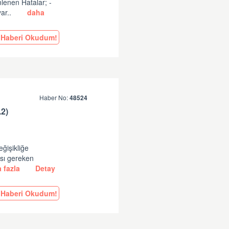
lenen Hatalar; -
ar..
daha
Haberi Okudum!
Haber No:
48524
2)
eğişikliğe
ası gereken
 fazla
Detay
Haberi Okudum!