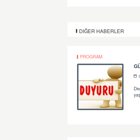
DIĞER HABERLER
PROGRAM
G
Değ
yaş