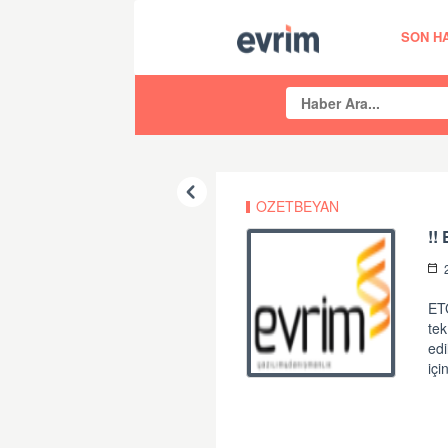
SON H
OZETBEYAN
!!
ET
tek
edi
içi