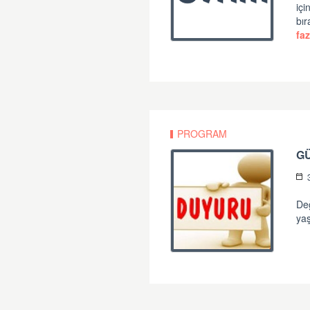
iç
bır
faz
PROGRAM
G
Değ
yaş