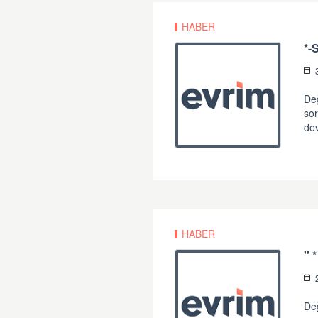
HABER
Değ
sor
de
HABER
Değ