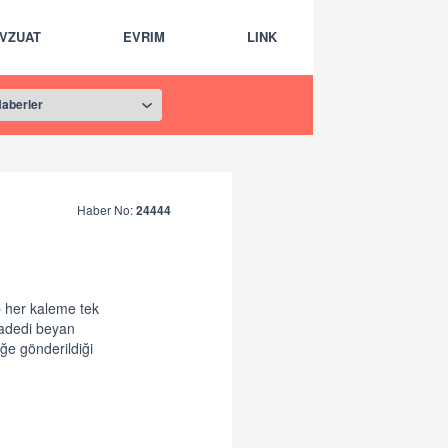
VZUAT
EVRIM
LINK
Haber No:
24444
 her kaleme tek
 adedi beyan
ğe gönderildiği