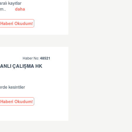
lı kayıtlar
am..
daha
Haberi Okudum!
Haber No:
48521
ANLI ÇALIŞMA HK
erde kesintiler
Haberi Okudum!