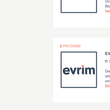
Gü
Ba
faz
PROGRAM
EV
Değ
ist
ver
Ek