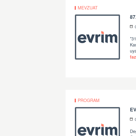
MEVZUAT
87
*31
Ka
uya
faz
PROGRAM
Değ