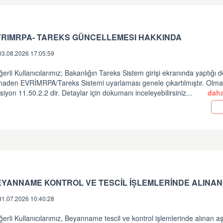
VRIMRPA- TAREKS GÜNCELLEMESI HAKKINDA
03.08.2026 17:05:59
erli Kullanıcılarımız; Bakanlığın Tareks Sistem girişi ekranında yaptığı d
inaden EVRİMRPA/Tareks Sistemi uyarlaması genele çıkartılmıştır. Olm
siyon 11.50.2.2 dir. Detaylar için dokumanı inceleyebilirsiniz...
daha
EYANNAME KONTROL VE TESCİL İŞLEMLERİNDE ALINAN
31.07.2026 10:40:28
erli Kullanıcılarımız, Beyanname tescil ve kontrol işlemlerinde alınan a