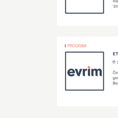
mat
'20
PROGRAM
E
Öz
ger
Bey