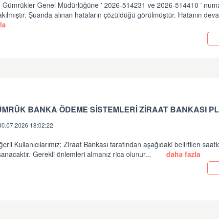
in Gümrükler Genel Müdürlüğüne ' 2026-514231 ve 2026-514410 ' numara
akılmıştır. Şuanda alınan hataların çözüldüğü görülmüştür. Hatanın dev
la
ÜMRÜK BANKA ÖDEME SİSTEMLERİ ZİRAAT BANKASI PL
30.07.2026 18:02:22
erli Kullanıcılarımız; Ziraat Bankası tarafından aşağıdaki belirtilen saatl
anacaktır. Gerekli önlemleri almanız rica olunur...
daha fazla