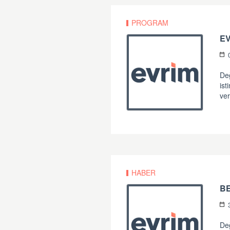
PROGRAM
E
Değ
ist
ver
HABER
B
Değ