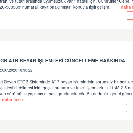
rahi ve tutari arasinda uyumsuzluk var '' hatası için, Gümrükler Gene
26-508308' numaralı kayıt bırakılmıştır. Konuyla ilgili gelişm..
daha f
TGB ATR BEYAN İŞLEMLERİ GÜNCELLEME HAKKINDA
23.07.2026 18:36:22
et Beyan ETGB Sisteminde ATR beyan işlemlerinin sorunsuz bir şekild
çekleştirilebilmesi için, geçici numara ve tescil işlemlerinin 11.48.2.5 n
an sürümü ile yapılmış olması gerekmektedir. Bu nedenle, genel güncel
daha fazla