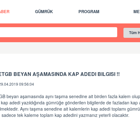
ABER
GÜMRÜK
PROGRAM
ME
 ETGB BEYAN AŞAMASINDA KAP ADEDI BILGISI !!
29.04.2019 09:56:04
GB beyan aşamasında aynı taşıma senedine ait birden fazla kalem olup
 kap adedi yazıldığında gümrüğe gönderilen bilgilerde de fazladan kap
lmektedir. Aynı taşıma senedine ait kalemlerin kap adedi toplamı gümrü
n sadece tek kaleme toplam kap adedini yazmanız yeterli olacaktır.