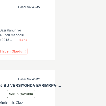
Haber No:
48527
 Bazı Kanun ve
14 üncü maddesi
e 2918 ..
daha
Haberi Okudum!
Haber No:
48525
EVRIMRPA- TAREKS GÜNCELLEMESI HAKKINDA (V: 11.50.2.6 BU VERSIYONDA EVRIMRPA- TAREKS MODULÜNDE GÜNCELLEME YAPILMIŞTIR. )
Sorun Çözüldü
özümlenmiş Olup