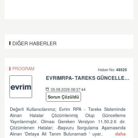
DIĞER HABERLER
PROGRAM
Haber No:
48525
EVRIMRPA- TAREKS GÜNCELLEMESI HAKKINDA (V: 11.50.2.6 BU VERSIYONDA EVRIMRPA- TAREKS MODULÜNDE GÜNCELLEME YAPILMIŞTIR. )
05.08.2026 08:37:44
Sorun Çözüldü
Değerli Kullanıcılarımız; Evrim RPA - Tareks Sisteminde
Alınan Hatalar Çözümlenmiş Olup Güncelleme
Yayınlanmıştır. Olması Gereken Versiyon 11.50.2.6 dır.
Çözümlenen Hatalar; -Başvuru Sorgulama Aşamasında
Alınan 'Detaya Ait Tanım Bulunamadı ' uyar..
daha