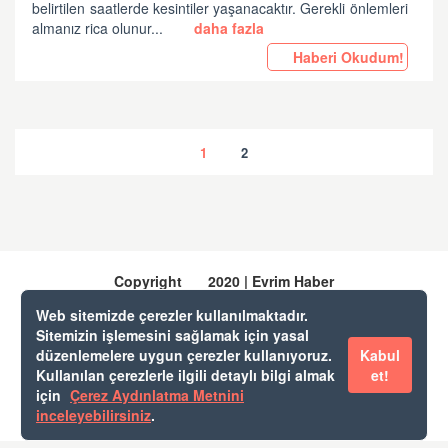
belirtilen saatlerde kesintiler yaşanacaktır. Gerekli önlemleri
almanız rica olunur...
daha fazla
Haberi Okudum!
1
2
Copyright
2020 | Evrim Haber
Web sitemizde çerezler kullanılmaktadır.
Sitemizin işlemesini sağlamak için yasal
Evrim Yazılım & Danışmanlık
düzenlemelere uygun çerezler kullanıyoruz.
Kabul
Evrim Destek
Kullanılan çerezlerle ilgili detaylı bilgi almak
et!
Web Gümrük
için
Çerez Aydınlatma Metnini
Cep Gümrük
inceleyebilirsiniz
.