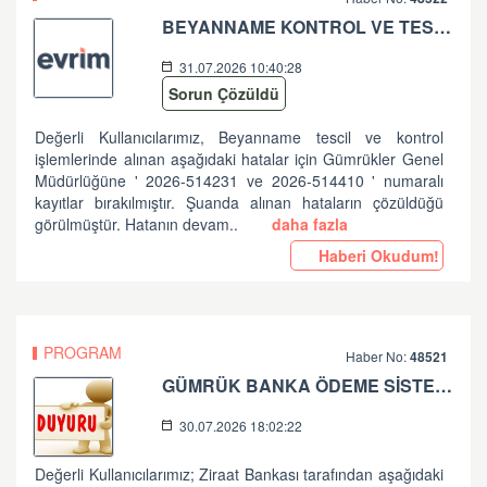
BEYANNAME KONTROL VE TESCİL İŞLEMLERİNDE ALINAN HATALAR HK
31.07.2026 10:40:28
Sorun Çözüldü
Değerli Kullanıcılarımız, Beyanname tescil ve kontrol
işlemlerinde alınan aşağıdaki hatalar için Gümrükler Genel
Müdürlüğüne ' 2026-514231 ve 2026-514410 ' numaralı
kayıtlar bırakılmıştır. Şuanda alınan hataların çözüldüğü
görülmüştür. Hatanın devam..
daha fazla
Haberi Okudum!
PROGRAM
Haber No:
48521
GÜMRÜK BANKA ÖDEME SİSTEMLERİ ZİRAAT BANKASI PLANLI ÇALIŞMA HK
30.07.2026 18:02:22
Değerli Kullanıcılarımız; Ziraat Bankası tarafından aşağıdaki