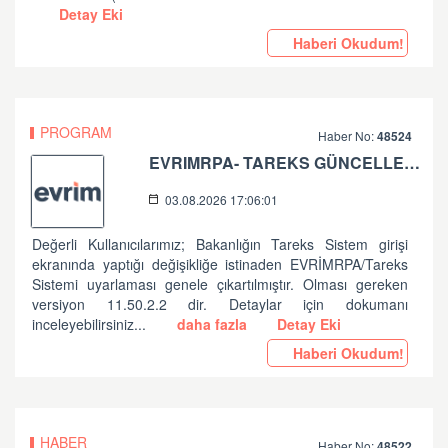
Detay Eki
Haberi Okudum!
PROGRAM
Haber No:
48524
EVRIMRPA- TAREKS GÜNCELLEMESI HAKKINDA (V: 11.50.2.2)
03.08.2026 17:06:01
Değerli Kullanıcılarımız; Bakanlığın Tareks Sistem girişi
ekranında yaptığı değişikliğe istinaden EVRİMRPA/Tareks
Sistemi uyarlaması genele çıkartılmıştır. Olması gereken
versiyon 11.50.2.2 dir. Detaylar için dokumanı
inceleyebilirsiniz...
daha fazla
Detay Eki
Haberi Okudum!
HABER
Haber No:
48522