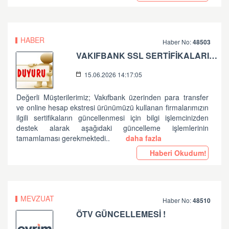
HABER
Haber No:
48503
VAKIFBANK SSL SERTİFİKALARININ GÜNCELLENMESİ HK.
15.06.2026 14:17:05
Değerli Müşterilerimiz; Vakıfbank üzerinden para transfer
ve online hesap ekstresi ürünümüzü kullanan firmalarımızın
ilgili sertifikaların güncellenmesi için bilgi işlemcinizden
destek alarak aşağıdaki güncelleme işlemlerinin
tamamlaması gerekmektedi..
daha fazla
Haberi Okudum!
MEVZUAT
Haber No:
48510
ÖTV GÜNCELLEMESİ !