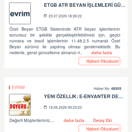
ETGB ATR BEYAN İŞLEMLERİ GÜNCELLEME HAKKINDA
23.07.2026 18:36:22
Özet Beyan ETGB Sisteminde ATR beyan işlemlerinin
sorunsuz bir şekilde gerçekleştirilebilmesi için, geçici
numara ve tescil işlemlerinin 11.48.2.5 numaralı Özet
Beyan sürümü ile yapılmış olması gerekmektedir. Bu
nedenle, genel güncelleme almanızı ri..
daha fazla
Haberi Okudum!
EVRIM
Haber No:
48505
YENI ÖZELLIK: E-ENVANTER DEFTERI YAYINDA!
18.06.2026 09:23:23
Değerli Müşterilerimiz,...
daha fazla
Detay Eki
Haberi Okudum!