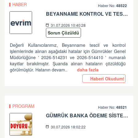
HABER
Haber No:
48522
BEYANNAME KONTROL VE TESCİL İŞLEMLERİNDE ALINAN HATALAR HK
31.07.2026 10:40:28
Sorun Çözüldü
Değerli Kullanıcılarımız, Beyanname tescil ve kontrol
işlemlerinde alınan aşağıdaki hatalar için Gümrükler Genel
Müdürlüğüne ' 2026-514231 ve 2026-514410 ' numaralı
kayıtlar bırakılmıştır. Şuanda alınan hataların çözüldüğü
görülmüştür. Hatanın devam..
daha fazla
Haberi Okudum!
PROGRAM
Haber No:
48521
GÜMRÜK BANKA ÖDEME SİSTEMLERİ ZİRAAT BANKASI PLANLI ÇALIŞMA HK
30.07.2026 18:02:22