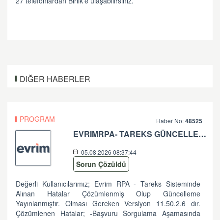
27 telefonlardan Birlik'e ulaşabilirsiniz.
DIĞER HABERLER
PROGRAM
Haber No:
48525
EVRIMRPA- TAREKS GÜNCELLEMESI HAKKINDA (V: 11.50.2.6 BU VERSIYONDA EVRIMRPA- TAREKS MODULÜNDE GÜNCELLEME YAPILMIŞTIR. )
05.08.2026 08:37:44
Sorun Çözüldü
Değerli Kullanıcılarımız; Evrim RPA - Tareks Sisteminde
Alınan Hatalar Çözümlenmiş Olup Güncelleme
Yayınlanmıştır. Olması Gereken Versiyon 11.50.2.6 dır.
Çözümlenen Hatalar; -Başvuru Sorgulama Aşamasında