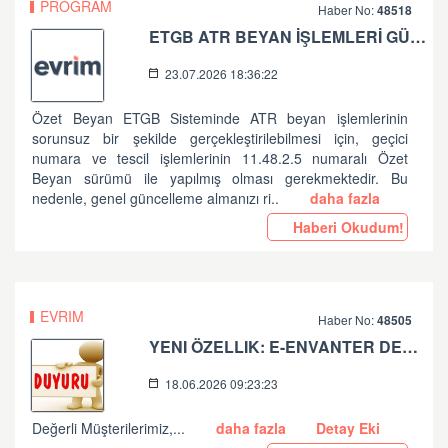
PROGRAM
Haber No:
48518
ETGB ATR BEYAN İŞLEMLERİ GÜNCELLEME HAKKINDA
23.07.2026 18:36:22
Özet Beyan ETGB Sisteminde ATR beyan işlemlerinin
sorunsuz bir şekilde gerçekleştirilebilmesi için, geçici
numara ve tescil işlemlerinin 11.48.2.5 numaralı Özet
Beyan sürümü ile yapılmış olması gerekmektedir. Bu
nedenle, genel güncelleme almanızı ri..
daha fazla
Haberi Okudum!
EVRIM
Haber No:
48505
YENI ÖZELLIK: E-ENVANTER DEFTERI YAYINDA!
18.06.2026 09:23:23
Değerli Müşterilerimiz,...
daha fazla
Detay Eki