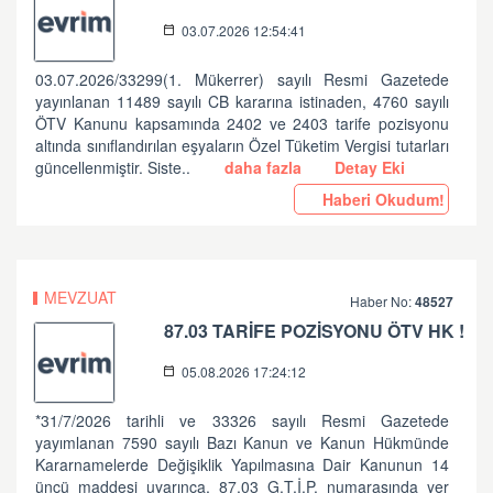
03.07.2026 12:54:41
03.07.2026/33299(1. Mükerrer) sayılı Resmi Gazetede
yayınlanan 11489 sayılı CB kararına istinaden, 4760 sayılı
ÖTV Kanunu kapsamında 2402 ve 2403 tarife pozisyonu
altında sınıflandırılan eşyaların Özel Tüketim Vergisi tutarları
güncellenmiştir. Siste..
daha fazla
Detay Eki
Haberi Okudum!
MEVZUAT
Haber No:
48527
87.03 TARİFE POZİSYONU ÖTV HK !
05.08.2026 17:24:12
*31/7/2026 tarihli ve 33326 sayılı Resmi Gazetede
yayımlanan 7590 sayılı Bazı Kanun ve Kanun Hükmünde
Kararnamelerde Değişiklik Yapılmasına Dair Kanunun 14
üncü maddesi uyarınca, 87.03 G.T.İ.P. numarasında yer