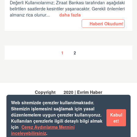
Değerli Kullanıcılarımız; Ziraat Bankası tarafından aşağıdaki
belirtilen saatlerde kesintiler yaşanacaktır. Gerekli önlemleri
almanız rica olunur...
daha fazla
Haberi Okudum!
1
2
Copyright
2020 | Evrim Haber
Web sitemizde çerezler kullanılmaktadır.
Sitemizin işlemesini sağlamak için yasal
Evrim Yazılım & Danışmanlık
düzenlemelere uygun çerezler kullanıyoruz.
Kabul
Evrim Destek
Kullanılan çerezlerle ilgili detaylı bilgi almak
et!
Web Gümrük
için
Çerez Aydınlatma Metnini
Cep Gümrük
inceleyebilirsiniz
.