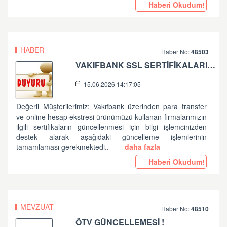
Haberi Okudum!
HABER
Haber No:
48503
VAKIFBANK SSL SERTİFİKALARININ GÜNCELLENMESİ HK.
15.06.2026 14:17:05
Değerli Müşterilerimiz; Vakıfbank üzerinden para transfer
ve online hesap ekstresi ürünümüzü kullanan firmalarımızın
ilgili sertifikaların güncellenmesi için bilgi işlemcinizden
destek alarak aşağıdaki güncelleme işlemlerinin
tamamlaması gerekmektedi..
daha fazla
Haberi Okudum!
MEVZUAT
Haber No:
48510
ÖTV GÜNCELLEMESİ !