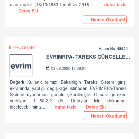
alan mallar (13/10/1983 tarihli ve 2918 ..
daha fazla
Detay Eki
Haberi Okudum!
PROGRAM
Haber No:
48524
EVRIMRPA- TAREKS GÜNCELLEMESI HAKKINDA (V: 11.50.2.2)
03.08.2026 17:06:01
Değerli Kullanıcılarımız; Bakanlığın Tareks Sistem girişi
ekranında yaptığı değişikliğe istinaden EVRİMRPA/Tareks
Sistemi uyarlaması genele çıkartılmıştır. Olması gereken
versiyon 11.50.2.2 dir. Detaylar için dokumanı
inceleyebilirsiniz...
daha fazla
Detay Eki
Haberi Okudum!