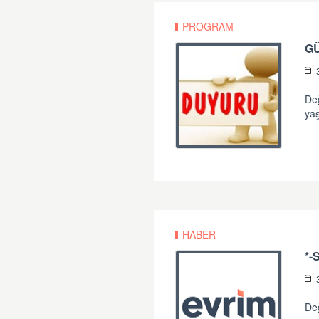
PROGRAM
G
Değ
yaş
HABER
Değ