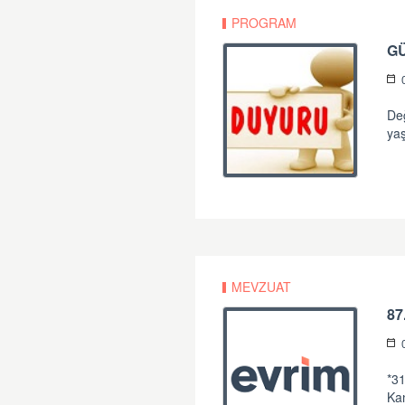
PROGRAM
G
Değ
yaş
MEVZUAT
87
*31
Ka