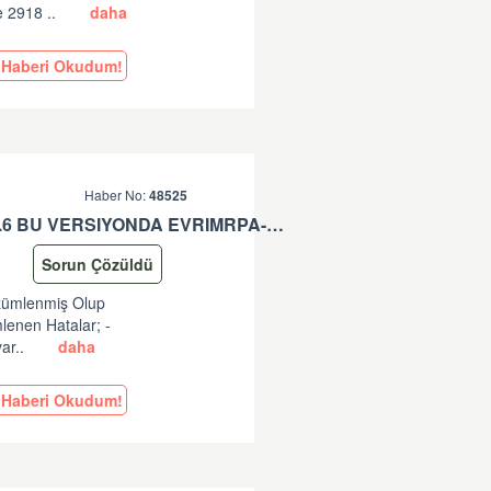
e 2918 ..
daha
Haberi Okudum!
Haber No:
48525
EVRIMRPA- TAREKS GÜNCELLEMESI HAKKINDA (V: 11.50.2.6 BU VERSIYONDA EVRIMRPA- TAREKS MODULÜNDE GÜNCELLEME YAPILMIŞTIR. )
Sorun Çözüldü
özümlenmiş Olup
lenen Hatalar; -
ar..
daha
Haberi Okudum!