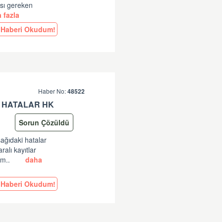
ası gereken
 fazla
Haberi Okudum!
Haber No:
48522
 HATALAR HK
Sorun Çözüldü
şağıdaki hatalar
lı kayıtlar
am..
daha
Haberi Okudum!