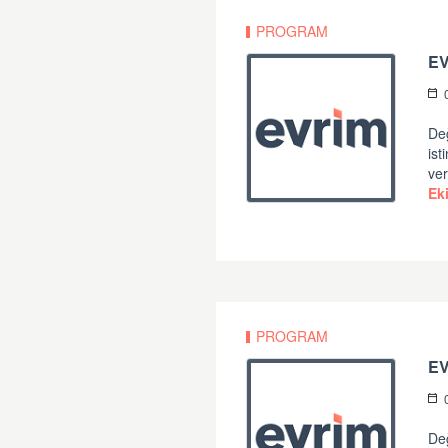
PROGRAM
EV
Değ
ist
ver
Ek
PROGRAM
E
Değ