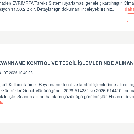
inaden EVRİMRPA/Tareks Sistemi uyarlaması genele çıkartılmıştır. Olm
siyon 11.50.2.2 dir. Detaylar için dokumanı inceleyebilirsiniz...
daha
EYANNAME KONTROL VE TESCİL İŞLEMLERİNDE ALINAN
31.07.2026 10:40:28
erli Kullanıcılarımız, Beyanname tescil ve kontrol işlemlerinde alınan a
in Gümrükler Genel Müdürlüğüne ' 2026-514231 ve 2026-514410 ' numara
akılmıştır. Şuanda alınan hataların çözüldüğü görülmüştür. Hatanın dev
la