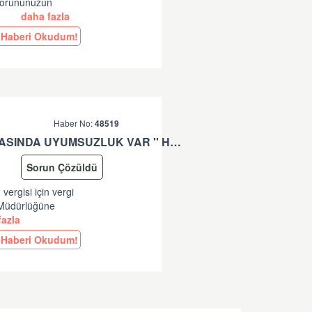
 Sorununuzun
.
daha fazla
Haberi Okudum!
Haber No:
48519
'' * KALEM: (**) VERGISI IÇIN VERGI MATRAHI VE TUTARI ARASINDA UYUMSUZLUK VAR '' HATASI HK
Sorun Çözüldü
vergisi için vergi
l Müdürlüğüne
azla
Haberi Okudum!