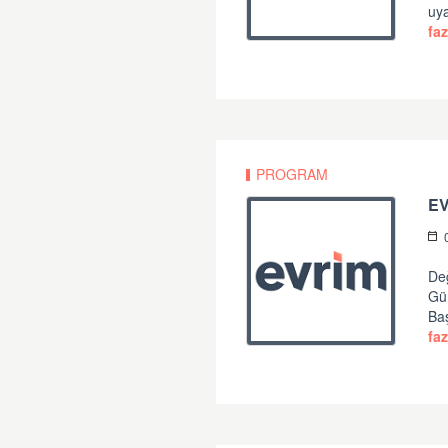
uya
faz
PROGRAM
Değ
Gü
Ba
faz