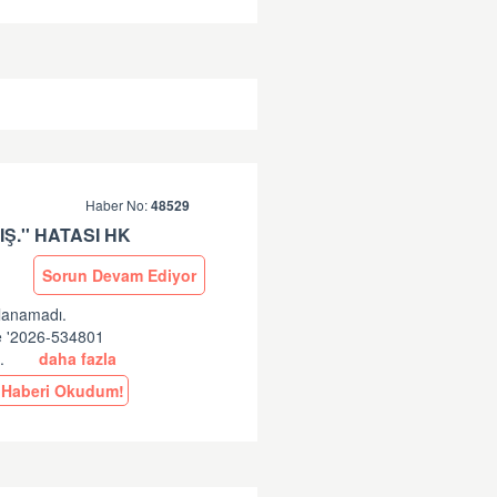
Haber No:
48529
Ş.'' HATASI HK
Sorun Devam Ediyor
ulanamadı.
ne '2026-534801
..
daha fazla
Haberi Okudum!