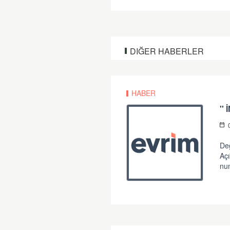
DIĞER HABERLER
HABER
''
Değ
Açı
num