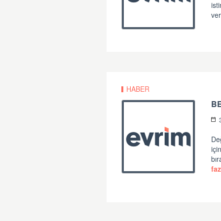
ist
ver
HABER
B
Değ
iç
bır
faz