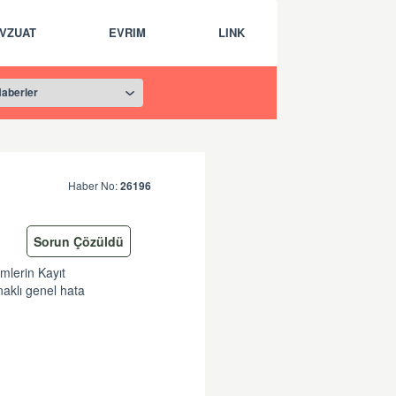
VZUAT
EVRIM
LINK
Haber No:
26196
Sorun Çözüldü
mlerin Kayıt
aklı genel hata