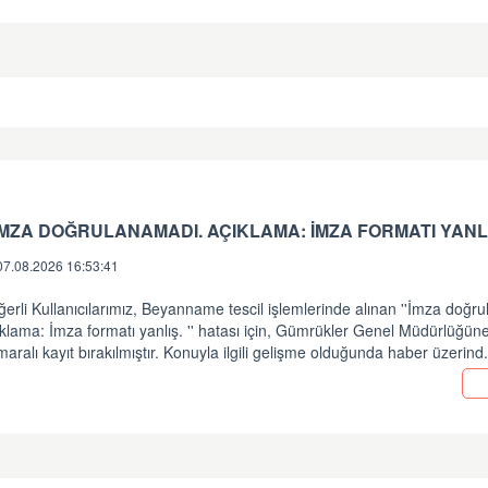
 İMZA DOĞRULANAMADI. AÇIKLAMA: İMZA FORMATI YANLI
07.08.2026 16:53:41
erli Kullanıcılarımız, Beyanname tescil işlemlerinde alınan ''İmza doğr
klama: İmza formatı yanlış. '' hatası için, Gümrükler Genel Müdürlüğü
aralı kayıt bırakılmıştır. Konuyla ilgili gelişme olduğunda haber üzerind