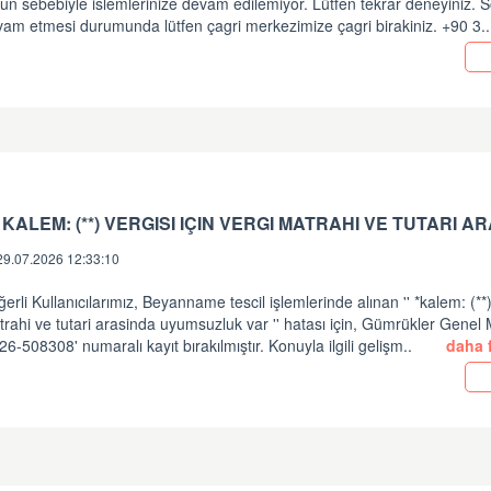
un sebebiyle islemlerinize devam edilemiyor. Lütfen tekrar deneyiniz.
vam etmesi durumunda lütfen çagri merkezimize çagri birakiniz. +90 3.
29.07.2026 12:33:10
erli Kullanıcılarımız, Beyanname tescil işlemlerinde alınan '' *kalem: (**) 
rahi ve tutari arasinda uyumsuzluk var '' hatası için, Gümrükler Gene
26-508308' numaralı kayıt bırakılmıştır. Konuyla ilgili gelişm..
daha f