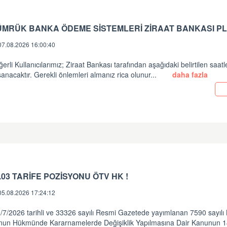
ÜMRÜK BANKA ÖDEME SİSTEMLERİ ZİRAAT BANKASI PL
07.08.2026 16:00:40
erli Kullanıcılarımız; Ziraat Bankası tarafından aşağıdaki belirtilen saatl
anacaktır. Gerekli önlemleri almanız rica olunur...
daha fazla
.03 TARİFE POZİSYONU ÖTV HK !
05.08.2026 17:24:12
/7/2026 tarihli ve 33326 sayılı Resmi Gazetede yayımlanan 7590 sayılı
nun Hükmünde Kararnamelerde Değişiklik Yapılmasına Dair Kanunun 