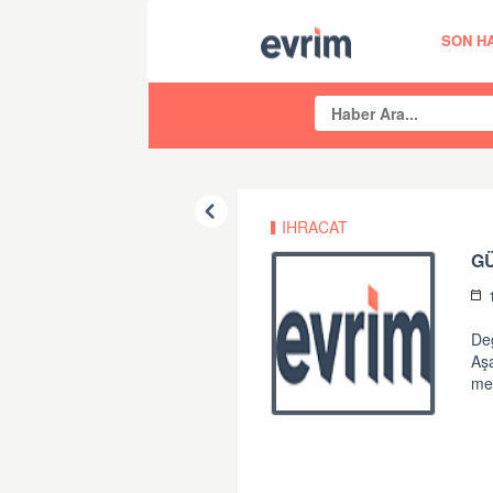
SON H
IHRACAT
GÜ
Değ
Aş
me