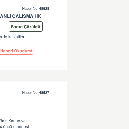
Haber No:
48528
ANLI ÇALIŞMA HK
Sorun Çözüldü
erde kesintiler
Haberi Okudum!
Haber No:
48527
 Bazı Kanun ve
14 üncü maddesi