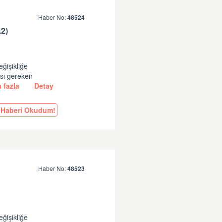
Haber No:
48524
2)
eğişikliğe
ası gereken
 fazla
Detay
Haberi Okudum!
Haber No:
48523
eğişikliğe