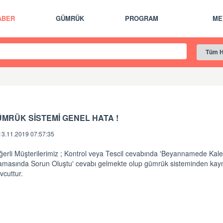
ABER
GÜMRÜK
PROGRAM
ME
MRÜK SİSTEMİ GENEL HATA !
13.11.2019 07:57:35
erli Müşterilerimiz ; Kontrol veya Tescil cevabında 'Beyannamede Kale
amasında Sorun Oluştu' cevabı gelmekte olup gümrük sisteminden kayn
vcuttur.