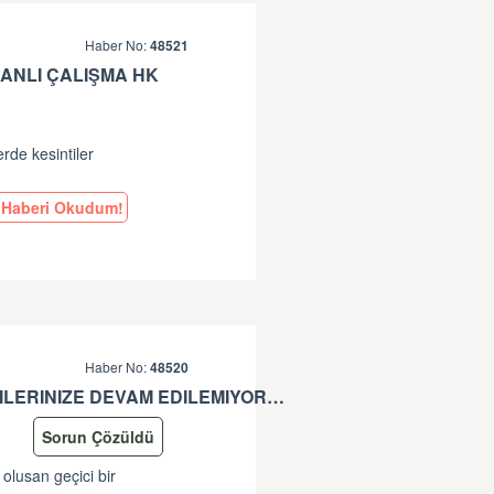
Haber No:
48521
ANLI ÇALIŞMA HK
erde kesintiler
Haberi Okudum!
Haber No:
48520
*-SISTEMDE OLUSAN GEÇICI BIR SORUN SEBEBIYLE ISLEMLERINIZE DEVAM EDILEMIYOR. LÜTFEN TEKRAR DENEYINIZ. SORUNUNUZUN DEVAM ETMESI DURUMUNDA LÜTFEN ÇAGRI MERKEZIMIZE ÇAGRI BIRAKINIZ. +90 312 444 84 82 '' HATASI HK
Sorun Çözüldü
 olusan geçici bir