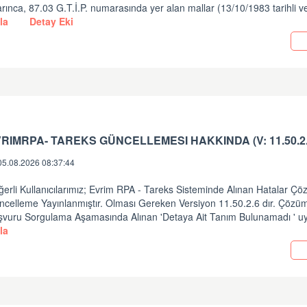
rınca, 87.03 G.T.İ.P. numarasında yer alan mallar (13/10/1983 tarihli v
la
Detay Eki
05.08.2026 08:37:44
erli Kullanıcılarımız; Evrim RPA - Tareks Sisteminde Alınan Hatalar Ç
ncelleme Yayınlanmıştır. Olması Gereken Versiyon 11.50.2.6 dır. Çözüm
şvuru Sorgulama Aşamasında Alınan 'Detaya Ait Tanım Bulunamadı ' uy
la