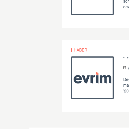
sor
de
HABER
Değ
mat
'20