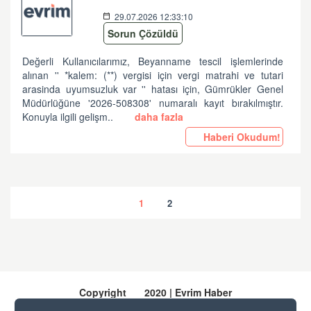
29.07.2026 12:33:10
Sorun Çözüldü
Değerli Kullanıcılarımız, Beyanname tescil işlemlerinde
alınan '' *kalem: (**) vergisi için vergi matrahi ve tutari
arasinda uyumsuzluk var '' hatası için, Gümrükler Genel
Müdürlüğüne '2026-508308' numaralı kayıt bırakılmıştır.
Konuyla ilgili gelişm..
daha fazla
Haberi Okudum!
1
2
Copyright
2020 | Evrim Haber