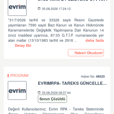
05.08.2026 17:24:12
*31/7/2026 tarihli ve 33326 sayılı Resmi Gazetede
yayımlanan 7590 sayılı Bazı Kanun ve Kanun Hükmünde
Kararnamelerde Değişiklik Yapılmasına Dair Kanunun 14
üncü maddesi uyarınca, 87.03 G.T.İ.P. numarasında yer
alan mallar (13/10/1983 tarihli ve 2918 ..
daha fazla
Detay Eki
Haberi Okudum!
PROGRAM
Haber No:
48525
EVRIMRPA- TAREKS GÜNCELLEMESI HAKKINDA (V: 11.50.2.6 BU VERSIYONDA EVRIMRPA- TAREKS MODULÜNDE GÜNCELLEME YAPILMIŞTIR. )
05.08.2026 08:37:44
Sorun Çözüldü
Değerli Kullanıcılarımız; Evrim RPA - Tareks Sisteminde