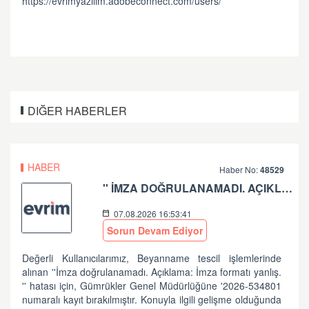
https://evrimyazilim.adobeconnect.com/users/
DIĞER HABERLER
HABER
Haber No:
48529
'' İMZA DOĞRULANAMADI. AÇIKLAMA: İMZA FORMATI YANLIŞ.'' HATASI HK
07.08.2026 16:53:41
Sorun Devam Ediyor
Değerli Kullanıcılarımız, Beyanname tescil işlemlerinde
alınan ''İmza doğrulanamadı. Açıklama: İmza formatı yanlış.
'' hatası için, Gümrükler Genel Müdürlüğüne '2026-534801
numaralı kayıt bırakılmıştır. Konuyla ilgili gelişme olduğunda