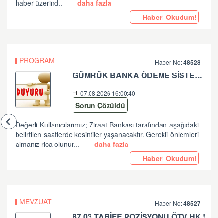
haber üzerind..
daha fazla
Haberi Okudum!
PROGRAM
Haber No:
48528
GÜMRÜK BANKA ÖDEME SİSTEMLERİ ZİRAAT BANKASI PLANLI ÇALIŞMA HK
07.08.2026 16:00:40
Sorun Çözüldü
Değerli Kullanıcılarımız; Ziraat Bankası tarafından aşağıdaki
belirtilen saatlerde kesintiler yaşanacaktır. Gerekli önlemleri
almanız rica olunur...
daha fazla
Haberi Okudum!
MEVZUAT
Haber No:
48527
87.03 TARİFE POZİSYONU ÖTV HK !