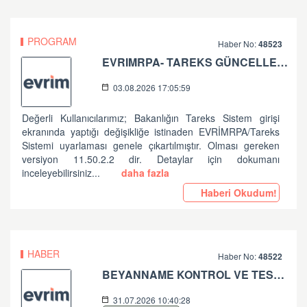
PROGRAM
Haber No:
48523
EVRIMRPA- TAREKS GÜNCELLEMESI HAKKINDA
03.08.2026 17:05:59
Değerli Kullanıcılarımız; Bakanlığın Tareks Sistem girişi
ekranında yaptığı değişikliğe istinaden EVRİMRPA/Tareks
Sistemi uyarlaması genele çıkartılmıştır. Olması gereken
versiyon 11.50.2.2 dir. Detaylar için dokumanı
inceleyebilirsiniz...
daha fazla
Haberi Okudum!
HABER
Haber No:
48522
BEYANNAME KONTROL VE TESCİL İŞLEMLERİNDE ALINAN HATALAR HK
31.07.2026 10:40:28