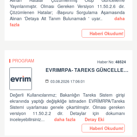
Alınan Hatalar Çözümlenmiş Olup Güncelleme
Yayınlanmıştır. Olması Gereken Versiyon 11.50.2.6 dır.
Çözümlenen Hatalar; -Başvuru Sorgulama Aşamasında
Alınan 'Detaya Ait Tanım Bulunamadı ' uyar..
daha
fazla
Haberi Okudum!
PROGRAM
Haber No:
48524
EVRIMRPA- TAREKS GÜNCELLEMESI HAKKINDA (V: 11.50.2.2)
03.08.2026 17:06:01
Değerli Kullanıcılarımız; Bakanlığın Tareks Sistem girişi
ekranında yaptığı değişikliğe istinaden EVRİMRPA/Tareks
Sistemi uyarlaması genele çıkartılmıştır. Olması gereken
versiyon 11.50.2.2 dir. Detaylar için dokumanı
inceleyebilirsiniz...
daha fazla
Detay Eki
Haberi Okudum!