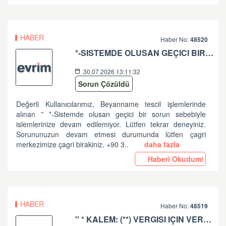
HABER
Haber No:
48520
*-SISTEMDE OLUSAN GEÇICI BIR SORUN SEBEBIYLE ISLEMLERINIZE DEVAM EDILEMIYOR. LÜTFEN TEKRAR DENEYINIZ. SORUNUNUZUN DEVAM ETMESI DURUMUNDA LÜTFEN ÇAGRI MERKEZIMIZE ÇAGRI BIRAKINIZ. +90 312 444 84 82 '' HATASI HK
30.07.2026 13:11:32
Sorun Çözüldü
Değerli Kullanıcılarımız, Beyanname tescil işlemlerinde
alınan '' *-Sistemde olusan geçici bir sorun sebebiyle
islemlerinize devam edilemiyor. Lütfen tekrar deneyiniz.
Sorununuzun devam etmesi durumunda lütfen çagri
merkezimize çagri birakiniz. +90 3..
daha fazla
Haberi Okudum!
HABER
Haber No:
48519
'' * KALEM: (**) VERGISI IÇIN VERGI MATRAHI VE TUTARI ARASINDA UYUMSUZLUK VAR '' HATASI HK