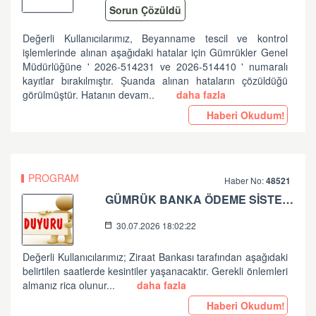
Sorun Çözüldü
Değerli Kullanıcılarımız, Beyanname tescil ve kontrol
işlemlerinde alınan aşağıdaki hatalar için Gümrükler Genel
Müdürlüğüne ' 2026-514231 ve 2026-514410 ' numaralı
kayıtlar bırakılmıştır. Şuanda alınan hataların çözüldüğü
görülmüştür. Hatanın devam..
daha fazla
Haberi Okudum!
PROGRAM
Haber No:
48521
GÜMRÜK BANKA ÖDEME SİSTEMLERİ ZİRAAT BANKASI PLANLI ÇALIŞMA HK
30.07.2026 18:02:22
Değerli Kullanıcılarımız; Ziraat Bankası tarafından aşağıdaki
belirtilen saatlerde kesintiler yaşanacaktır. Gerekli önlemleri
almanız rica olunur...
daha fazla
Haberi Okudum!