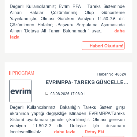
Değerli Kullanıcılarımız; Evrim RPA - Tareks Sisteminde
Alınan Hatalar Çözümlenmiş Olup Güncelleme
Yayınlanmıştır. Olması Gereken Versiyon 11.50.2.6 dır.
Çözümlenen Hatalar; -Başvuru Sorgulama Aşamasında
Alınan 'Detaya Ait Tanım Bulunamadı ' uyar..
daha
fazla
Haberi Okudum!
PROGRAM
Haber No:
48524
EVRIMRPA- TAREKS GÜNCELLEMESI HAKKINDA (V: 11.50.2.2)
03.08.2026 17:06:01
Değerli Kullanıcılarımız; Bakanlığın Tareks Sistem girişi
ekranında yaptığı değişikliğe istinaden EVRİMRPA/Tareks
Sistemi uyarlaması genele çıkartılmıştır. Olması gereken
versiyon 11.50.2.2 dir. Detaylar için dokumanı
inceleyebilirsiniz...
daha fazla
Detay Eki