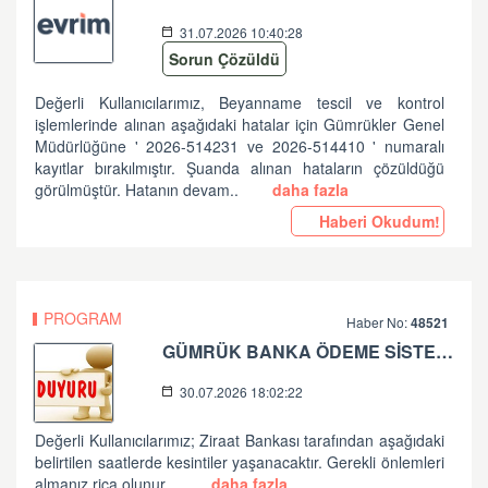
31.07.2026 10:40:28
Sorun Çözüldü
Değerli Kullanıcılarımız, Beyanname tescil ve kontrol
işlemlerinde alınan aşağıdaki hatalar için Gümrükler Genel
Müdürlüğüne ' 2026-514231 ve 2026-514410 ' numaralı
kayıtlar bırakılmıştır. Şuanda alınan hataların çözüldüğü
görülmüştür. Hatanın devam..
daha fazla
Haberi Okudum!
PROGRAM
Haber No:
48521
GÜMRÜK BANKA ÖDEME SİSTEMLERİ ZİRAAT BANKASI PLANLI ÇALIŞMA HK
30.07.2026 18:02:22
Değerli Kullanıcılarımız; Ziraat Bankası tarafından aşağıdaki
belirtilen saatlerde kesintiler yaşanacaktır. Gerekli önlemleri
almanız rica olunur...
daha fazla