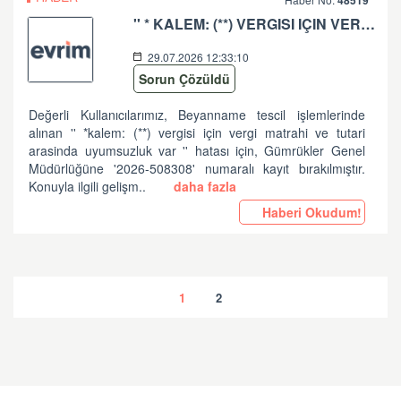
48519
'' * KALEM: (**) VERGISI IÇIN VERGI MATRAHI VE TUTARI ARASINDA UYUMSUZLUK VAR '' HATASI HK
29.07.2026 12:33:10
Sorun Çözüldü
Değerli Kullanıcılarımız, Beyanname tescil işlemlerinde
alınan '' *kalem: (**) vergisi için vergi matrahi ve tutari
arasinda uyumsuzluk var '' hatası için, Gümrükler Genel
Müdürlüğüne '2026-508308' numaralı kayıt bırakılmıştır.
Konuyla ilgili gelişm..
daha fazla
Haberi Okudum!
1
2