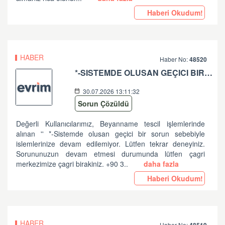
Haberi Okudum!
HABER
Haber No:
48520
*-SISTEMDE OLUSAN GEÇICI BIR SORUN SEBEBIYLE ISLEMLERINIZE DEVAM EDILEMIYOR. LÜTFEN TEKRAR DENEYINIZ. SORUNUNUZUN DEVAM ETMESI DURUMUNDA LÜTFEN ÇAGRI MERKEZIMIZE ÇAGRI BIRAKINIZ. +90 312 444 84 82 '' HATASI HK
30.07.2026 13:11:32
Sorun Çözüldü
Değerli Kullanıcılarımız, Beyanname tescil işlemlerinde
alınan '' *-Sistemde olusan geçici bir sorun sebebiyle
islemlerinize devam edilemiyor. Lütfen tekrar deneyiniz.
Sorununuzun devam etmesi durumunda lütfen çagri
merkezimize çagri birakiniz. +90 3..
daha fazla
Haberi Okudum!
HABER
Haber No: