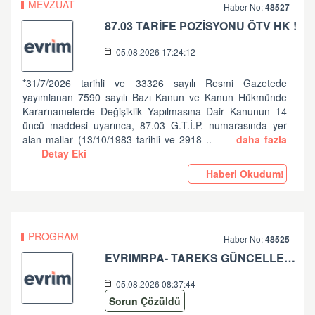
MEVZUAT
Haber No:
48527
87.03 TARİFE POZİSYONU ÖTV HK !
05.08.2026 17:24:12
*31/7/2026 tarihli ve 33326 sayılı Resmi Gazetede
yayımlanan 7590 sayılı Bazı Kanun ve Kanun Hükmünde
Kararnamelerde Değişiklik Yapılmasına Dair Kanunun 14
üncü maddesi uyarınca, 87.03 G.T.İ.P. numarasında yer
alan mallar (13/10/1983 tarihli ve 2918 ..
daha fazla
Detay Eki
Haberi Okudum!
PROGRAM
Haber No:
48525
EVRIMRPA- TAREKS GÜNCELLEMESI HAKKINDA (V: 11.50.2.6 BU VERSIYONDA EVRIMRPA- TAREKS MODULÜNDE GÜNCELLEME YAPILMIŞTIR. )
05.08.2026 08:37:44
Sorun Çözüldü