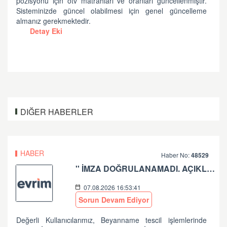
pozisyonu için ötv matrahları ve oranları güncellenmiştir.
Sisteminizde güncel olabilmesi için genel güncelleme
almanız gerekmektedir.
Detay Eki
DIĞER HABERLER
HABER
Haber No:
48529
'' İMZA DOĞRULANAMADI. AÇIKLAMA: İMZA FORMATI YANLIŞ.'' HATASI HK
07.08.2026 16:53:41
Sorun Devam Ediyor
Değerli Kullanıcılarımız, Beyanname tescil işlemlerinde