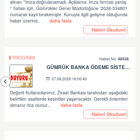
alınan ''İmza doğrulanamadı. Açıklama: İmza formatı yanlış.
'' hatası için, Gümrükler Genel Müdürlüğüne '2026-534801
numaralı kayıt bırakılmıştır. Konuyla ilgili gelişme olduğunda
haber üzerind..
daha fazla
Haberi Okudum!
PROGRAM
Haber No:
48528
GÜMRÜK BANKA ÖDEME SİSTEMLERİ ZİRAAT BANKASI PLANLI ÇALIŞMA HK
07.08.2026 16:00:40
Değerli Kullanıcılarımız; Ziraat Bankası tarafından aşağıdaki
belirtilen saatlerde kesintiler yaşanacaktır. Gerekli önlemleri
almanız rica olunur...
daha fazla
Haberi Okudum!