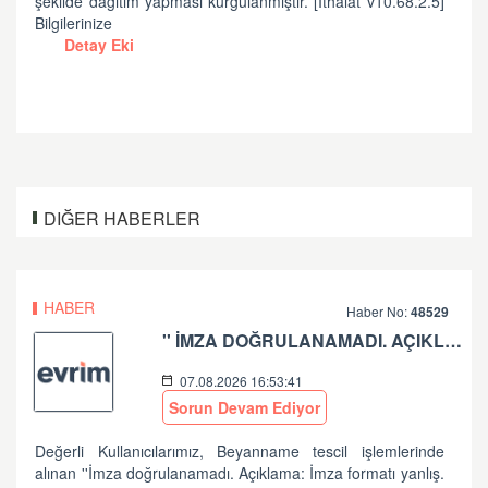
şekilde dağıtım yapması kurgulanmıştır. [İthalat v10.68.2.5]
Bilgilerinize
Detay Eki
DIĞER HABERLER
HABER
Haber No:
48529
'' İMZA DOĞRULANAMADI. AÇIKLAMA: İMZA FORMATI YANLIŞ.'' HATASI HK
07.08.2026 16:53:41
Sorun Devam Ediyor
Değerli Kullanıcılarımız, Beyanname tescil işlemlerinde
alınan ''İmza doğrulanamadı. Açıklama: İmza formatı yanlış.