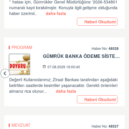
'' hatası için, Gümrükler Genel Müdürlüğüne '2026-534801
numaralı kayıt bırakılmıştır. Konuyla ilgili gelişme olduğunda
haber üzerind..
daha fazla
Haberi Okudum!
PROGRAM
Haber No:
48528
GÜMRÜK BANKA ÖDEME SİSTEMLERİ ZİRAAT BANKASI PLANLI ÇALIŞMA HK
07.08.2026 16:00:40
Değerli Kullanıcılarımız; Ziraat Bankası tarafından aşağıdaki
belirtilen saatlerde kesintiler yaşanacaktır. Gerekli önlemleri
almanız rica olunur...
daha fazla
Haberi Okudum!
MEVZUAT
Haber No:
48527