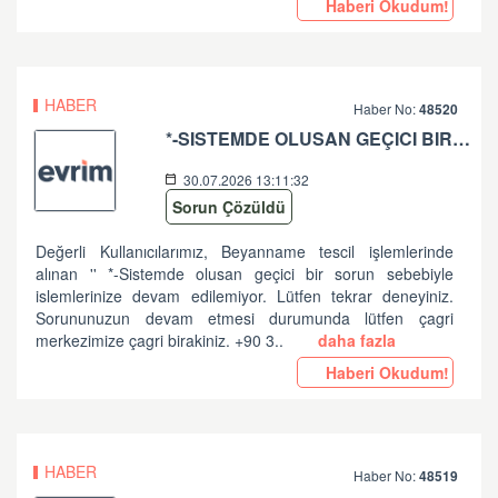
Haberi Okudum!
HABER
Haber No:
48520
*-SISTEMDE OLUSAN GEÇICI BIR SORUN SEBEBIYLE ISLEMLERINIZE DEVAM EDILEMIYOR. LÜTFEN TEKRAR DENEYINIZ. SORUNUNUZUN DEVAM ETMESI DURUMUNDA LÜTFEN ÇAGRI MERKEZIMIZE ÇAGRI BIRAKINIZ. +90 312 444 84 82 '' HATASI HK
30.07.2026 13:11:32
Sorun Çözüldü
Değerli Kullanıcılarımız, Beyanname tescil işlemlerinde
alınan '' *-Sistemde olusan geçici bir sorun sebebiyle
islemlerinize devam edilemiyor. Lütfen tekrar deneyiniz.
Sorununuzun devam etmesi durumunda lütfen çagri
merkezimize çagri birakiniz. +90 3..
daha fazla
Haberi Okudum!
HABER
Haber No:
48519