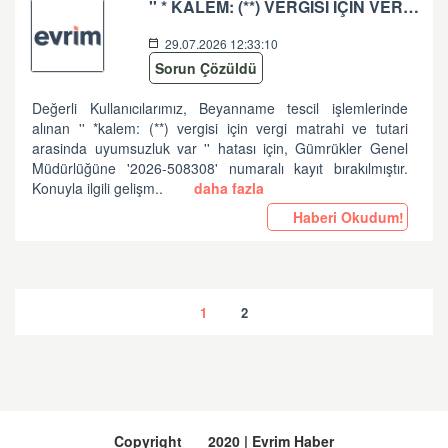
'' * KALEM: (**) VERGISI IÇIN VERGI MATRAHI VE TUTARI ARASINDA UYUMSUZLUK VAR '' HATASI HK
29.07.2026 12:33:10
Sorun Çözüldü
Değerli Kullanıcılarımız, Beyanname tescil işlemlerinde
alınan '' *kalem: (**) vergisi için vergi matrahi ve tutari
arasinda uyumsuzluk var '' hatası için, Gümrükler Genel
Müdürlüğüne '2026-508308' numaralı kayıt bırakılmıştır.
Konuyla ilgili gelişm..
daha fazla
Haberi Okudum!
1
2
Copyright
2020 | Evrim Haber