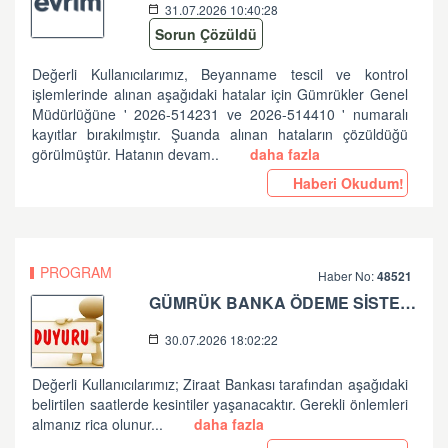
31.07.2026 10:40:28
Sorun Çözüldü
Değerli Kullanıcılarımız, Beyanname tescil ve kontrol
işlemlerinde alınan aşağıdaki hatalar için Gümrükler Genel
Müdürlüğüne ' 2026-514231 ve 2026-514410 ' numaralı
kayıtlar bırakılmıştır. Şuanda alınan hataların çözüldüğü
görülmüştür. Hatanın devam..
daha fazla
Haberi Okudum!
PROGRAM
Haber No:
48521
GÜMRÜK BANKA ÖDEME SİSTEMLERİ ZİRAAT BANKASI PLANLI ÇALIŞMA HK
30.07.2026 18:02:22
Değerli Kullanıcılarımız; Ziraat Bankası tarafından aşağıdaki
belirtilen saatlerde kesintiler yaşanacaktır. Gerekli önlemleri
almanız rica olunur...
daha fazla