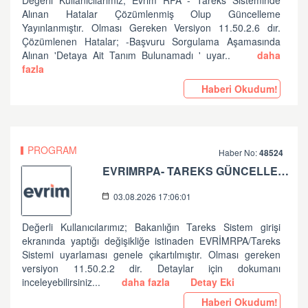
Değerli Kullanıcılarımız; Evrim RPA - Tareks Sisteminde
Alınan Hatalar Çözümlenmiş Olup Güncelleme
Yayınlanmıştır. Olması Gereken Versiyon 11.50.2.6 dır.
Çözümlenen Hatalar; -Başvuru Sorgulama Aşamasında
Alınan 'Detaya Ait Tanım Bulunamadı ' uyar..
daha
fazla
Haberi Okudum!
PROGRAM
Haber No:
48524
EVRIMRPA- TAREKS GÜNCELLEMESI HAKKINDA (V: 11.50.2.2)
03.08.2026 17:06:01
Değerli Kullanıcılarımız; Bakanlığın Tareks Sistem girişi
ekranında yaptığı değişikliğe istinaden EVRİMRPA/Tareks
Sistemi uyarlaması genele çıkartılmıştır. Olması gereken
versiyon 11.50.2.2 dir. Detaylar için dokumanı
inceleyebilirsiniz...
daha fazla
Detay Eki
Haberi Okudum!