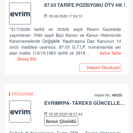
87.03 TARİFE POZİSYONU ÖTV HK !
05.08.2026 17:24:12
*31/7/2026 tarihli ve 33326 sayılı Resmi Gazetede
yayımlanan 7590 sayılı Bazı Kanun ve Kanun Hükmünde
Kararnamelerde Değişiklik Yapılmasına Dair Kanunun 14
üncü maddesi uyarınca, 87.03 G.T.İ.P. numarasında yer
alan mallar (13/10/1983 tarihli ve 2918 ..
daha fazla
Detay Eki
Haberi Okudum!
PROGRAM
Haber No:
48525
EVRIMRPA- TAREKS GÜNCELLEMESI HAKKINDA (V: 11.50.2.6 BU VERSIYONDA EVRIMRPA- TAREKS MODULÜNDE GÜNCELLEME YAPILMIŞTIR. )
05.08.2026 08:37:44
Sorun Çözüldü