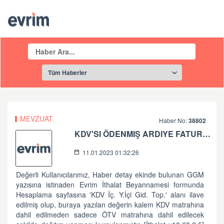
MEVZUAT
Haber No:
38802
KDV'SI ÖDENMIŞ ARDIYE FATURALARININ SADECE ÖTV MATRAHINA DAHIL EDILEREK BEYAN EDILMESI HK. (GELİŞTİRME)
11.01.2023 01:32:26
Değerli Kullanıcılarımız, Haber detay ekinde bulunan GGM
yazısına istinaden Evrim İthalat Beyannamesi formunda
Hesaplama sayfasına 'KDV İç. Y.İçi Gid. Top.' alanı ilave
edilmiş olup, buraya yazılan değerin kalem KDV matrahına
dahil edilmeden sadece ÖTV matrahına dahil edilecek