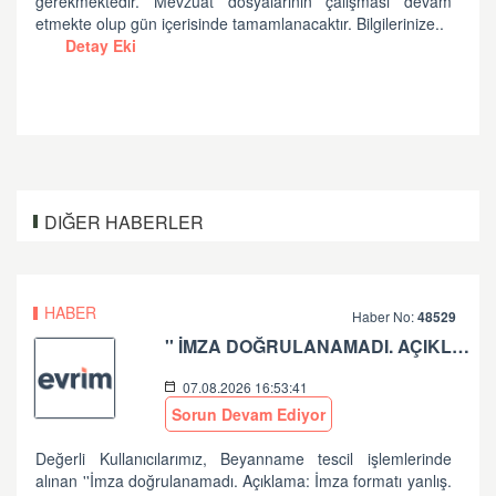
gerekmektedir. Mevzuat dosyalarının çalışması devam
etmekte olup gün içerisinde tamamlanacaktır. Bilgilerinize..
Detay Eki
DIĞER HABERLER
HABER
Haber No:
48529
'' İMZA DOĞRULANAMADI. AÇIKLAMA: İMZA FORMATI YANLIŞ.'' HATASI HK
07.08.2026 16:53:41
Sorun Devam Ediyor
Değerli Kullanıcılarımız, Beyanname tescil işlemlerinde
alınan ''İmza doğrulanamadı. Açıklama: İmza formatı yanlış.