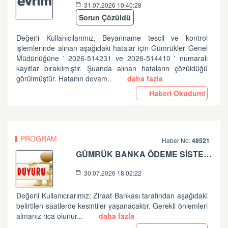
31.07.2026 10:40:28
Sorun Çözüldü
Değerli Kullanıcılarımız, Beyanname tescil ve kontrol
işlemlerinde alınan aşağıdaki hatalar için Gümrükler Genel
Müdürlüğüne ' 2026-514231 ve 2026-514410 ' numaralı
kayıtlar bırakılmıştır. Şuanda alınan hataların çözüldüğü
görülmüştür. Hatanın devam..
daha fazla
Haberi Okudum!
PROGRAM
Haber No:
48521
GÜMRÜK BANKA ÖDEME SİSTEMLERİ ZİRAAT BANKASI PLANLI ÇALIŞMA HK
30.07.2026 18:02:22
Değerli Kullanıcılarımız; Ziraat Bankası tarafından aşağıdaki
belirtilen saatlerde kesintiler yaşanacaktır. Gerekli önlemleri
almanız rica olunur...
daha fazla