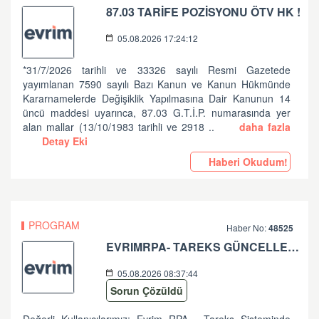
87.03 TARİFE POZİSYONU ÖTV HK !
05.08.2026 17:24:12
*31/7/2026 tarihli ve 33326 sayılı Resmi Gazetede
yayımlanan 7590 sayılı Bazı Kanun ve Kanun Hükmünde
Kararnamelerde Değişiklik Yapılmasına Dair Kanunun 14
üncü maddesi uyarınca, 87.03 G.T.İ.P. numarasında yer
alan mallar (13/10/1983 tarihli ve 2918 ..
daha fazla
Detay Eki
Haberi Okudum!
PROGRAM
Haber No:
48525
EVRIMRPA- TAREKS GÜNCELLEMESI HAKKINDA (V: 11.50.2.6 BU VERSIYONDA EVRIMRPA- TAREKS MODULÜNDE GÜNCELLEME YAPILMIŞTIR. )
05.08.2026 08:37:44
Sorun Çözüldü