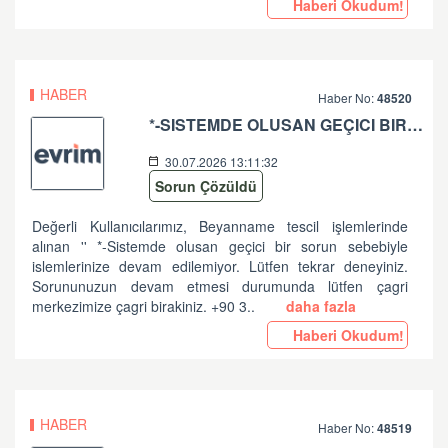
Haberi Okudum!
HABER
Haber No:
48520
*-SISTEMDE OLUSAN GEÇICI BIR SORUN SEBEBIYLE ISLEMLERINIZE DEVAM EDILEMIYOR. LÜTFEN TEKRAR DENEYINIZ. SORUNUNUZUN DEVAM ETMESI DURUMUNDA LÜTFEN ÇAGRI MERKEZIMIZE ÇAGRI BIRAKINIZ. +90 312 444 84 82 '' HATASI HK
30.07.2026 13:11:32
Sorun Çözüldü
Değerli Kullanıcılarımız, Beyanname tescil işlemlerinde
alınan '' *-Sistemde olusan geçici bir sorun sebebiyle
islemlerinize devam edilemiyor. Lütfen tekrar deneyiniz.
Sorununuzun devam etmesi durumunda lütfen çagri
merkezimize çagri birakiniz. +90 3..
daha fazla
Haberi Okudum!
HABER
Haber No:
48519