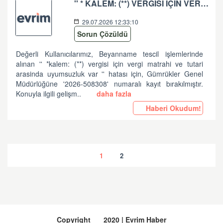
'' * KALEM: (**) VERGISI IÇIN VERGI MATRAHI VE TUTARI ARASINDA UYUMSUZLUK VAR '' HATASI HK
29.07.2026 12:33:10
Sorun Çözüldü
Değerli Kullanıcılarımız, Beyanname tescil işlemlerinde
alınan '' *kalem: (**) vergisi için vergi matrahi ve tutari
arasinda uyumsuzluk var '' hatası için, Gümrükler Genel
Müdürlüğüne '2026-508308' numaralı kayıt bırakılmıştır.
Konuyla ilgili gelişm..
daha fazla
Haberi Okudum!
1
2
Copyright
2020 | Evrim Haber