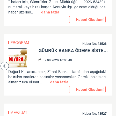
'' hatası için, Gümrükler Genel Müdürlüğüne '2026-534801
numaralı kayıt bırakılmıştır. Konuyla ilgili gelişme olduğunda
haber üzerind..
daha fazla
Haberi Okudum!
PROGRAM
Haber No:
48528
GÜMRÜK BANKA ÖDEME SİSTEMLERİ ZİRAAT BANKASI PLANLI ÇALIŞMA HK
07.08.2026 16:00:40
Değerli Kullanıcılarımız; Ziraat Bankası tarafından aşağıdaki
belirtilen saatlerde kesintiler yaşanacaktır. Gerekli önlemleri
almanız rica olunur...
daha fazla
Haberi Okudum!
MEVZUAT
Haber No:
48527