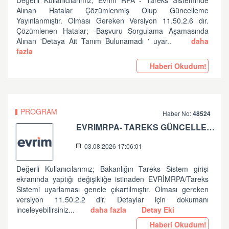
Değerli Kullanıcılarımız; Evrim RPA - Tareks Sisteminde
Alınan Hatalar Çözümlenmiş Olup Güncelleme
Yayınlanmıştır. Olması Gereken Versiyon 11.50.2.6 dır.
Çözümlenen Hatalar; -Başvuru Sorgulama Aşamasında
Alınan 'Detaya Ait Tanım Bulunamadı ' uyar..
daha
fazla
Haberi Okudum!
PROGRAM
Haber No:
48524
EVRIMRPA- TAREKS GÜNCELLEMESI HAKKINDA (V: 11.50.2.2)
03.08.2026 17:06:01
Değerli Kullanıcılarımız; Bakanlığın Tareks Sistem girişi
ekranında yaptığı değişikliğe istinaden EVRİMRPA/Tareks
Sistemi uyarlaması genele çıkartılmıştır. Olması gereken
versiyon 11.50.2.2 dir. Detaylar için dokumanı
inceleyebilirsiniz...
daha fazla
Detay Eki
Haberi Okudum!