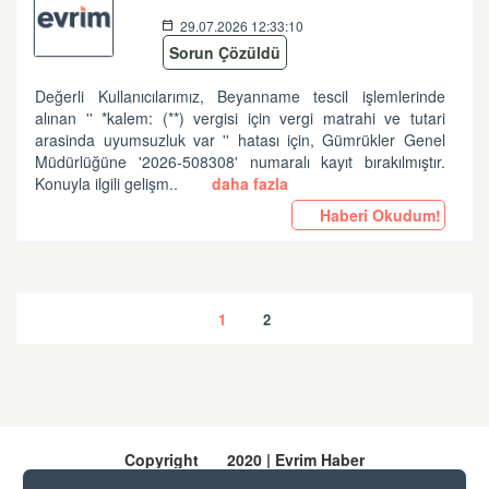
29.07.2026 12:33:10
Sorun Çözüldü
Değerli Kullanıcılarımız, Beyanname tescil işlemlerinde
alınan '' *kalem: (**) vergisi için vergi matrahi ve tutari
arasinda uyumsuzluk var '' hatası için, Gümrükler Genel
Müdürlüğüne '2026-508308' numaralı kayıt bırakılmıştır.
Konuyla ilgili gelişm..
daha fazla
Haberi Okudum!
1
2
Copyright
2020 | Evrim Haber