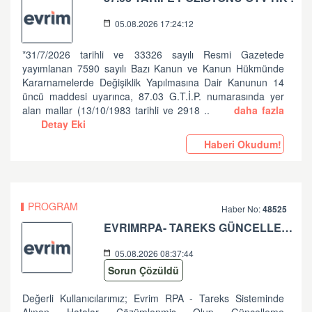
05.08.2026 17:24:12
*31/7/2026 tarihli ve 33326 sayılı Resmi Gazetede
yayımlanan 7590 sayılı Bazı Kanun ve Kanun Hükmünde
Kararnamelerde Değişiklik Yapılmasına Dair Kanunun 14
üncü maddesi uyarınca, 87.03 G.T.İ.P. numarasında yer
alan mallar (13/10/1983 tarihli ve 2918 ..
daha fazla
Detay Eki
Haberi Okudum!
PROGRAM
Haber No:
48525
EVRIMRPA- TAREKS GÜNCELLEMESI HAKKINDA (V: 11.50.2.6 BU VERSIYONDA EVRIMRPA- TAREKS MODULÜNDE GÜNCELLEME YAPILMIŞTIR. )
05.08.2026 08:37:44
Sorun Çözüldü
Değerli Kullanıcılarımız; Evrim RPA - Tareks Sisteminde