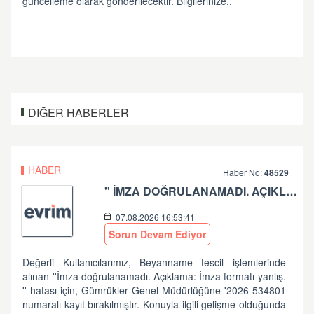
güncelleme olarak gönderilecektir. Bilgilerinize..
DIĞER HABERLER
HABER
Haber No:
48529
'' İMZA DOĞRULANAMADI. AÇIKLAMA: İMZA FORMATI YANLIŞ.'' HATASI HK
07.08.2026 16:53:41
Sorun Devam Ediyor
Değerli Kullanıcılarımız, Beyanname tescil işlemlerinde
alınan ''İmza doğrulanamadı. Açıklama: İmza formatı yanlış.
'' hatası için, Gümrükler Genel Müdürlüğüne '2026-534801
numaralı kayıt bırakılmıştır. Konuyla ilgili gelişme olduğunda