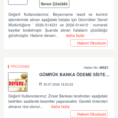
Sorun Çözüldü
Değerli Kullanıcılarımız, Beyanname tescil ve kontrol
işlemlerinde alınan aşağıdaki hatalar için Gümrükler Genel
Müdürlüğüne ' 2026-514231 ve 2026-514410 ' numaralı
kayıtlar bırakılmıştır. Şuanda alınan hataların çözüldüğü
görülmüştür. Hatanın devam..
daha fazla
Haberi Okudum!
PROGRAM
Haber No:
48521
GÜMRÜK BANKA ÖDEME SİSTEMLERİ ZİRAAT BANKASI PLANLI ÇALIŞMA HK
30.07.2026 18:02:22
Değerli Kullanıcılarımız; Ziraat Bankası tarafından aşağıdaki
belirtilen saatlerde kesintiler yaşanacaktır. Gerekli önlemleri
almanız rica olunur...
daha fazla
Haberi Okudum!