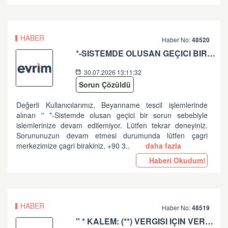
HABER
Haber No:
48520
*-SISTEMDE OLUSAN GEÇICI BIR SORUN SEBEBIYLE ISLEMLERINIZE DEVAM EDILEMIYOR. LÜTFEN TEKRAR DENEYINIZ. SORUNUNUZUN DEVAM ETMESI DURUMUNDA LÜTFEN ÇAGRI MERKEZIMIZE ÇAGRI BIRAKINIZ. +90 312 444 84 82 '' HATASI HK
30.07.2026 13:11:32
Sorun Çözüldü
Değerli Kullanıcılarımız, Beyanname tescil işlemlerinde
alınan '' *-Sistemde olusan geçici bir sorun sebebiyle
islemlerinize devam edilemiyor. Lütfen tekrar deneyiniz.
Sorununuzun devam etmesi durumunda lütfen çagri
merkezimize çagri birakiniz. +90 3..
daha fazla
Haberi Okudum!
HABER
Haber No:
48519
'' * KALEM: (**) VERGISI IÇIN VERGI MATRAHI VE TUTARI ARASINDA UYUMSUZLUK VAR '' HATASI HK