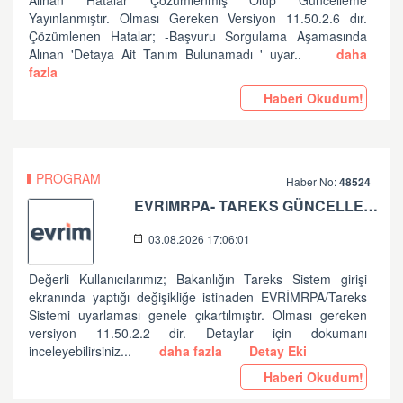
Alınan Hatalar Çözümlenmiş Olup Güncelleme
Yayınlanmıştır. Olması Gereken Versiyon 11.50.2.6 dır.
Çözümlenen Hatalar; -Başvuru Sorgulama Aşamasında
Alınan 'Detaya Ait Tanım Bulunamadı ' uyar..
daha
fazla
Haberi Okudum!
PROGRAM
Haber No:
48524
EVRIMRPA- TAREKS GÜNCELLEMESI HAKKINDA (V: 11.50.2.2)
03.08.2026 17:06:01
Değerli Kullanıcılarımız; Bakanlığın Tareks Sistem girişi
ekranında yaptığı değişikliğe istinaden EVRİMRPA/Tareks
Sistemi uyarlaması genele çıkartılmıştır. Olması gereken
versiyon 11.50.2.2 dir. Detaylar için dokumanı
inceleyebilirsiniz...
daha fazla
Detay Eki
Haberi Okudum!