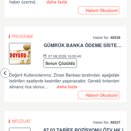
haber üzerind..
daha fazla
Haberi Okudum!
PROGRAM
Haber No:
48528
GÜMRÜK BANKA ÖDEME SİSTEMLERİ ZİRAAT BANKASI PLANLI ÇALIŞMA HK
07.08.2026 16:00:40
Sorun Çözüldü
Değerli Kullanıcılarımız; Ziraat Bankası tarafından aşağıdaki
belirtilen saatlerde kesintiler yaşanacaktır. Gerekli önlemleri
almanız rica olunur...
daha fazla
Haberi Okudum!
MEVZUAT
Haber No:
48527
87.03 TARİFE POZİSYONU ÖTV HK !