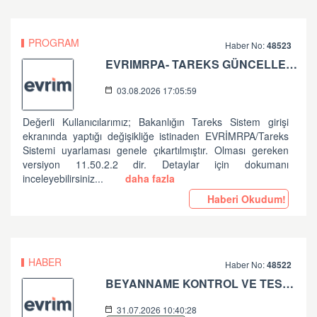
PROGRAM
Haber No:
48523
EVRIMRPA- TAREKS GÜNCELLEMESI HAKKINDA
03.08.2026 17:05:59
Değerli Kullanıcılarımız; Bakanlığın Tareks Sistem girişi
ekranında yaptığı değişikliğe istinaden EVRİMRPA/Tareks
Sistemi uyarlaması genele çıkartılmıştır. Olması gereken
versiyon 11.50.2.2 dir. Detaylar için dokumanı
inceleyebilirsiniz...
daha fazla
Haberi Okudum!
HABER
Haber No:
48522
BEYANNAME KONTROL VE TESCİL İŞLEMLERİNDE ALINAN HATALAR HK
31.07.2026 10:40:28