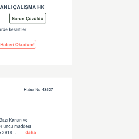
ANLI ÇALIŞMA HK
Sorun Çözüldü
erde kesintiler
Haberi Okudum!
Haber No:
48527
 Bazı Kanun ve
14 üncü maddesi
e 2918 ..
daha