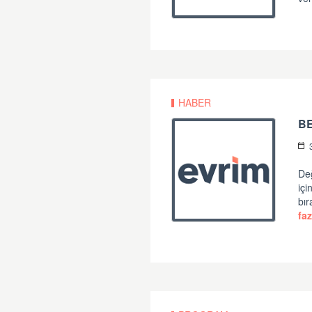
HABER
B
Değ
iç
bır
faz