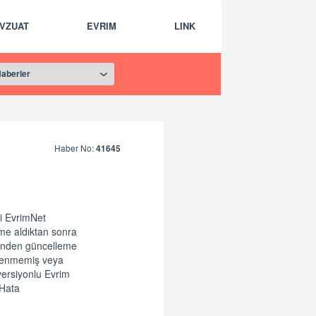
VZUAT
EVRIM
LINK
Haber No:
41645
i EvrimNet
me aldıktan sonra
rinden güncelleme
relenmemiş veya
versiyonlu Evrim
'Hata