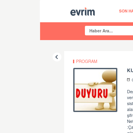
SON H
PROGRAM
KU
De
ve
si
ala
şif
Net
:Ça
gün