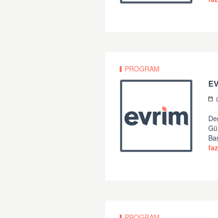
PROGRAM
Değ
Gü
Ba
faz
PROGRAM