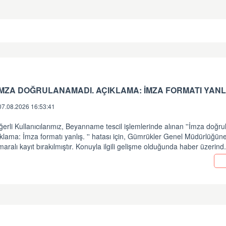
 İMZA DOĞRULANAMADI. AÇIKLAMA: İMZA FORMATI YANLI
07.08.2026 16:53:41
erli Kullanıcılarımız, Beyanname tescil işlemlerinde alınan ''İmza doğr
klama: İmza formatı yanlış. '' hatası için, Gümrükler Genel Müdürlüğü
aralı kayıt bırakılmıştır. Konuyla ilgili gelişme olduğunda haber üzerind