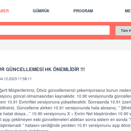
ABER
GÜMRÜK
PROGRAM
ME
R GÜNCELLEMESİ HK ÖNEMLİDİR !!!
04.12.2023 17:58:11
ğerli Müşterilerimiz; Döviz güncellemenizi çekemiyorsanız bunun neden
rsiyonu güncel olmamasından kaynaklıdır. 10.90 versiyonunda güncelle
stem 10.91 EvrimNet versiyonuna yükseltecektir. Sonrasında 10.91 üze
bilirsiniz. Güncelleme alırken 10.91 versiyonunda hata alırsanız, '' Şif
re hatalı dosya...'' 10.90 versiyonunu X > Evrim Net klasöründen 10.90 
i açıp çekilmeyen eski güncellemeleri aldıktan sonra sistem en sonda '
lıştırılamadı '' hatasını verdiğinde yeniden 10.91 versiyonunu açıp döviz
cellemelerinizi alabilirsiniz.