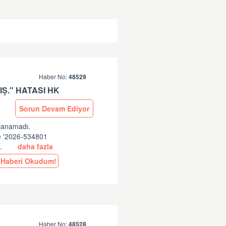
Haber No:
48529
Ş.'' HATASI HK
Sorun Devam Ediyor
ulanamadı.
ne '2026-534801
..
daha fazla
Haberi Okudum!
Haber No:
48528