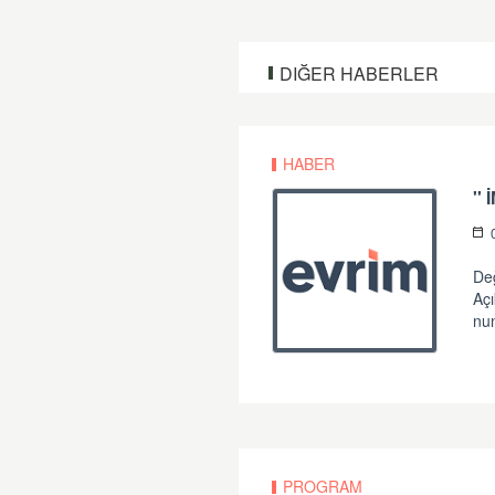
DIĞER HABERLER
HABER
''
Değ
Açı
num
PROGRAM