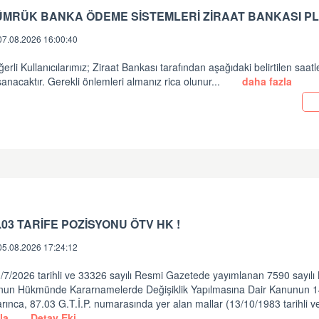
ÜMRÜK BANKA ÖDEME SİSTEMLERİ ZİRAAT BANKASI PL
07.08.2026 16:00:40
erli Kullanıcılarımız; Ziraat Bankası tarafından aşağıdaki belirtilen saatl
anacaktır. Gerekli önlemleri almanız rica olunur...
daha fazla
.03 TARİFE POZİSYONU ÖTV HK !
05.08.2026 17:24:12
/7/2026 tarihli ve 33326 sayılı Resmi Gazetede yayımlanan 7590 sayılı
nun Hükmünde Kararnamelerde Değişiklik Yapılmasına Dair Kanunun 
rınca, 87.03 G.T.İ.P. numarasında yer alan mallar (13/10/1983 tarihli v
la
Detay Eki