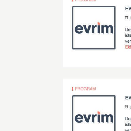
EV
Değ
ist
ver
Ek
PROGRAM
E
Değ
ist
ver