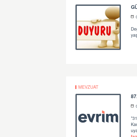
G
Değ
yaş
MEVZUAT
87
*31
Ka
uya
faz