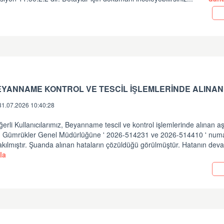
EYANNAME KONTROL VE TESCİL İŞLEMLERİNDE ALINAN
31.07.2026 10:40:28
erli Kullanıcılarımız, Beyanname tescil ve kontrol işlemlerinde alınan a
in Gümrükler Genel Müdürlüğüne ' 2026-514231 ve 2026-514410 ' numara
akılmıştır. Şuanda alınan hataların çözüldüğü görülmüştür. Hatanın dev
la