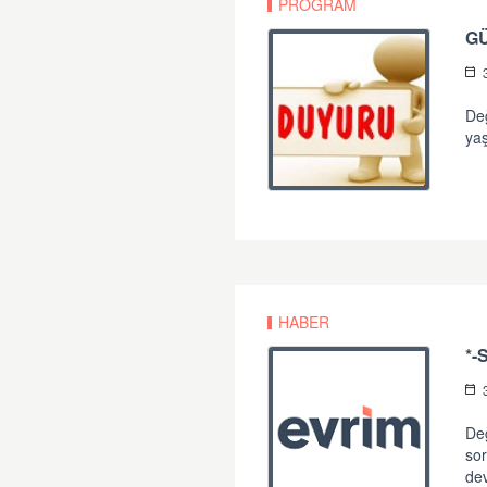
PROGRAM
G
Değ
yaş
HABER
Değ
sor
de