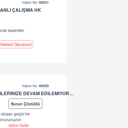
Haber No:
48521
ANLI ÇALIŞMA HK
erde kesintiler
Haberi Okudum!
Haber No:
48520
*-SISTEMDE OLUSAN GEÇICI BIR SORUN SEBEBIYLE ISLEMLERINIZE DEVAM EDILEMIYOR. LÜTFEN TEKRAR DENEYINIZ. SORUNUNUZUN DEVAM ETMESI DURUMUNDA LÜTFEN ÇAGRI MERKEZIMIZE ÇAGRI BIRAKINIZ. +90 312 444 84 82 '' HATASI HK
Sorun Çözüldü
 olusan geçici bir
 Sorununuzun
.
daha fazla