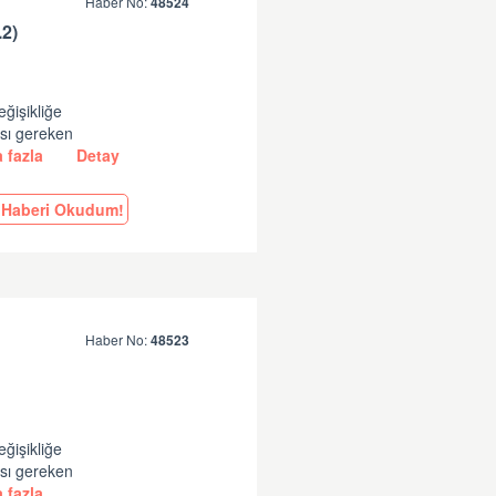
Haber No:
48524
2)
eğişikliğe
ası gereken
 fazla
Detay
Haberi Okudum!
Haber No:
48523
eğişikliğe
ası gereken
 fazla