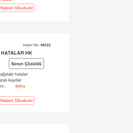
Haberi Okudum!
Haber No:
48522
 HATALAR HK
Sorun Çözüldü
şağıdaki hatalar
lı kayıtlar
am..
daha
Haberi Okudum!