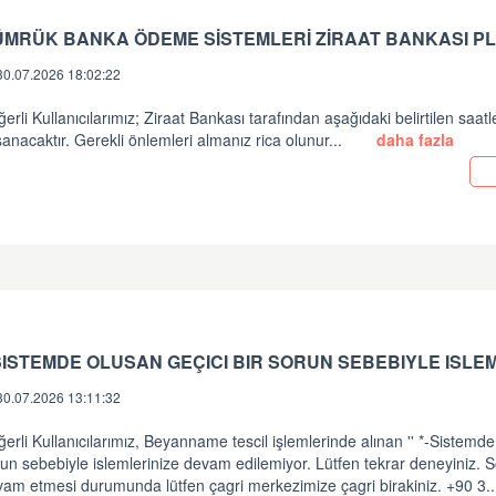
ÜMRÜK BANKA ÖDEME SİSTEMLERİ ZİRAAT BANKASI PL
30.07.2026 18:02:22
erli Kullanıcılarımız; Ziraat Bankası tarafından aşağıdaki belirtilen saatl
anacaktır. Gerekli önlemleri almanız rica olunur...
daha fazla
30.07.2026 13:11:32
erli Kullanıcılarımız, Beyanname tescil işlemlerinde alınan '' *-Sistemde
un sebebiyle islemlerinize devam edilemiyor. Lütfen tekrar deneyiniz.
vam etmesi durumunda lütfen çagri merkezimize çagri birakiniz. +90 3.