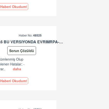
Haberi Okudum!
Haber No:
48525
EVRIMRPA- TAREKS GÜNCELLEMESI HAKKINDA (V: 11.50.2.6 BU VERSIYONDA EVRIMRPA- TAREKS MODULÜNDE GÜNCELLEME YAPILMIŞTIR. )
Sorun Çözüldü
özümlenmiş Olup
lenen Hatalar; -
ar..
daha
Haberi Okudum!