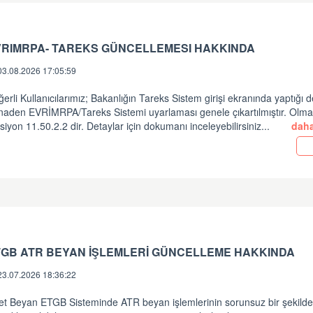
VRIMRPA- TAREKS GÜNCELLEMESI HAKKINDA
03.08.2026 17:05:59
erli Kullanıcılarımız; Bakanlığın Tareks Sistem girişi ekranında yaptığı d
inaden EVRİMRPA/Tareks Sistemi uyarlaması genele çıkartılmıştır. Olm
siyon 11.50.2.2 dir. Detaylar için dokumanı inceleyebilirsiniz...
daha
TGB ATR BEYAN İŞLEMLERİ GÜNCELLEME HAKKINDA
23.07.2026 18:36:22
et Beyan ETGB Sisteminde ATR beyan işlemlerinin sorunsuz bir şekild