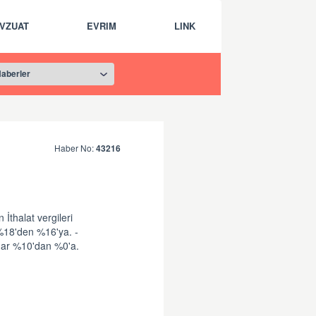
VZUAT
EVRIM
LINK
Haber No:
43216
İthalat vergileri
%18'den %16'ya. -
adar %10'dan %0'a.