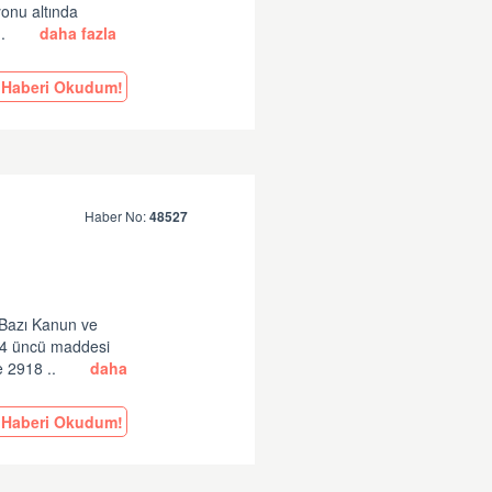
onu altında
..
daha fazla
Haberi Okudum!
Haber No:
48527
 Bazı Kanun ve
14 üncü maddesi
e 2918 ..
daha
Haberi Okudum!