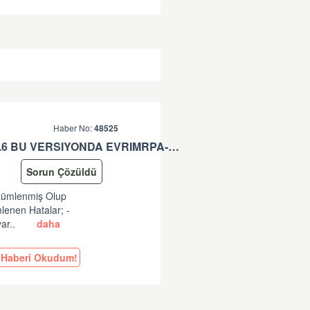
Haber No:
48525
EVRIMRPA- TAREKS GÜNCELLEMESI HAKKINDA (V: 11.50.2.6 BU VERSIYONDA EVRIMRPA- TAREKS MODULÜNDE GÜNCELLEME YAPILMIŞTIR. )
Sorun Çözüldü
özümlenmiş Olup
lenen Hatalar; -
ar..
daha
Haberi Okudum!