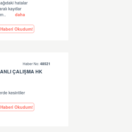
şağıdaki hatalar
lı kayıtlar
am..
daha
Haberi Okudum!
Haber No:
48521
ANLI ÇALIŞMA HK
erde kesintiler
Haberi Okudum!