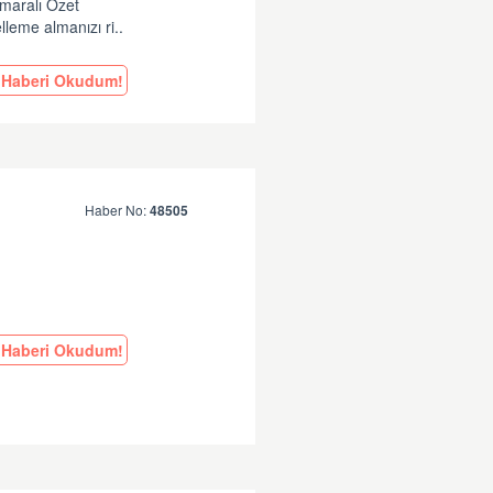
umaralı Özet
leme almanızı ri..
Haberi Okudum!
Haber No:
48505
Haberi Okudum!