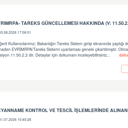
RIMRPA- TAREKS GÜNCELLEMESI HAKKINDA (V: 11.50.2.
03.08.2026 17:06:01
erli Kullanıcılarımız; Bakanlığın Tareks Sistem girişi ekranında yaptığı d
inaden EVRİMRPA/Tareks Sistemi uyarlaması genele çıkartılmıştır. Olm
siyon 11.50.2.2 dir. Detaylar için dokumanı inceleyebilirsiniz...
daha
i
EYANNAME KONTROL VE TESCİL İŞLEMLERİNDE ALINAN
31.07.2026 10:40:28