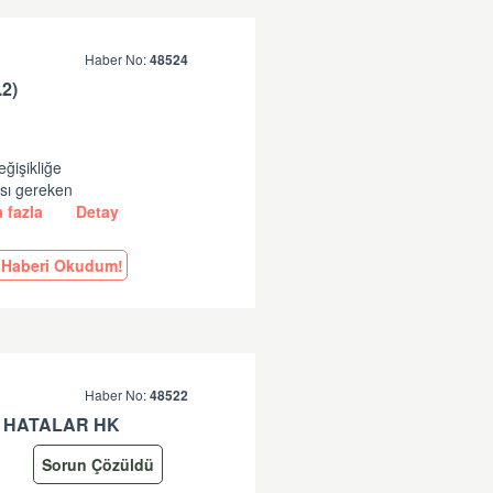
Haber No:
48524
2)
eğişikliğe
ası gereken
 fazla
Detay
Haberi Okudum!
Haber No:
48522
 HATALAR HK
Sorun Çözüldü