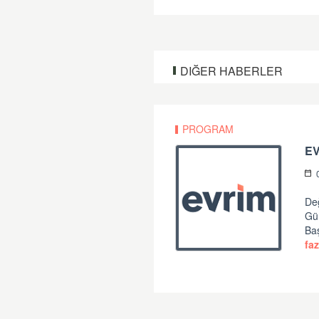
DIĞER HABERLER
PROGRAM
Değ
Gü
Ba
faz