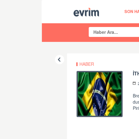
SON H
HABER
İ
Bre
du
Pir