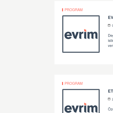
PROGRAM
E
Değ
ist
ver
PROGRAM
E
Öz