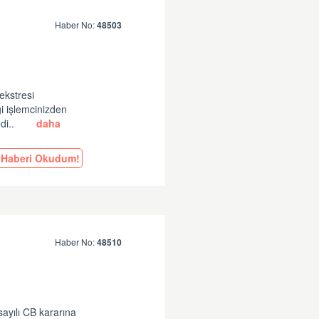
Haber No:
48503
ekstresi
gi işlemcinizden
di..
daha
Haberi Okudum!
Haber No:
48510
ayılı CB kararına