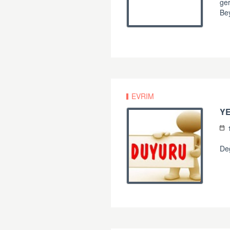
ger
Bey
EVRIM
YE
Değ