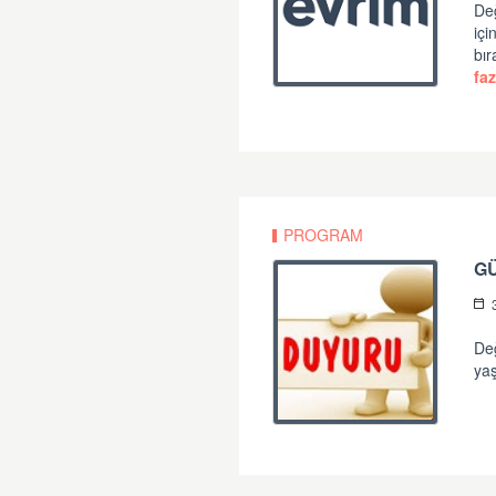
Değ
iç
bır
faz
PROGRAM
G
Değ
yaş