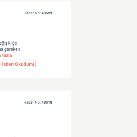
Haber No:
48523
eğişikliğe
ası gereken
 fazla
Haberi Okudum!
Haber No:
48518
e