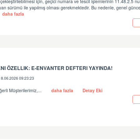
çekleştirilebilmesi için, geçici numara ve tescil işlemlerinin 11.48.2.5 n
an sürümü ile yapılmış olması gerekmektedir. Bu nedenle, genel güncel
daha fazla
NI ÖZELLIK: E-ENVANTER DEFTERI YAYINDA!
18.06.2026 09:23:23
erli Müşterilerimiz,...
daha fazla
Detay Eki