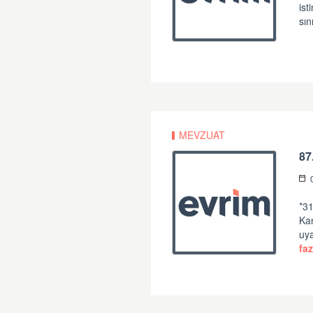
is
sın
MEVZUAT
87
*31
Ka
uya
faz