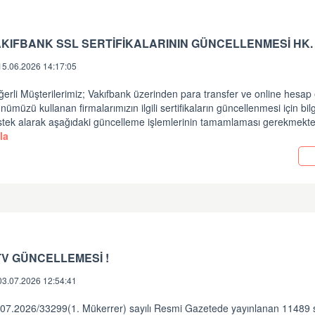
KIFBANK SSL SERTİFİKALARININ GÜNCELLENMESİ HK.
15.06.2026 14:17:05
erli Müşterilerimiz; Vakıfbank üzerinden para transfer ve online hesap 
nümüzü kullanan firmalarımızın ilgili sertifikaların güncellenmesi için bil
stek alarak aşağıdaki güncelleme işlemlerinin tamamlaması gerekmekte
la
V GÜNCELLEMESİ !
03.07.2026 12:54:41
.07.2026/33299(1. Mükerrer) sayılı Resmi Gazetede yayınlanan 11489 s