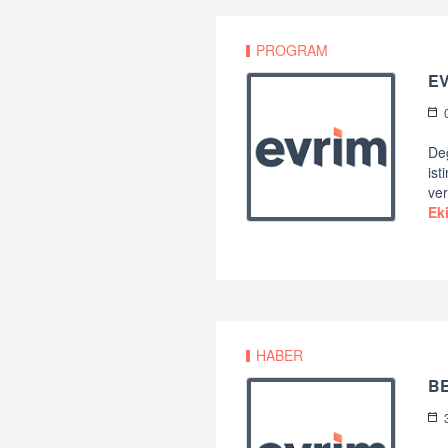
PROGRAM
EV
Değ
ist
ver
Ek
HABER
B