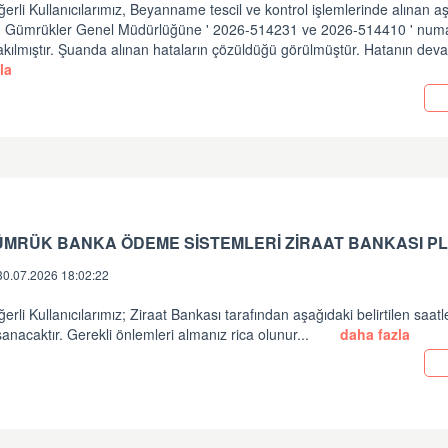
erli Kullanıcılarımız, Beyanname tescil ve kontrol işlemlerinde alınan a
in Gümrükler Genel Müdürlüğüne ' 2026-514231 ve 2026-514410 ' numara
akılmıştır. Şuanda alınan hataların çözüldüğü görülmüştür. Hatanın dev
la
ÜMRÜK BANKA ÖDEME SİSTEMLERİ ZİRAAT BANKASI PL
30.07.2026 18:02:22
erli Kullanıcılarımız; Ziraat Bankası tarafından aşağıdaki belirtilen saatl
anacaktır. Gerekli önlemleri almanız rica olunur...
daha fazla