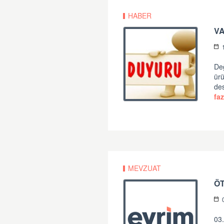
HABER
VA
Değ
ürü
de
faz
MEVZUAT
ÖT
03