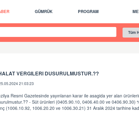
ABER
GÜMRÜK
PROGRAM
ME
THALAT VERGILERI DUSURULMUSTUR.??
25.05.2024 21:03:23
zilya Resmi Gazetesinde yayınlanan karar ile asagida yer alan ürünlerin 
surulmustur.?? - Süt ürünleri (0405.90.10, 0406.40.00 ve 0406.90.30) 
inç (1006.10.92, 1006.20.20 ve 1006.30.21) 31 Aralık 2024 tarihine k