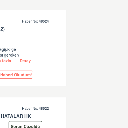
Haber No:
48524
2)
eğişikliğe
ası gereken
 fazla
Detay
Haberi Okudum!
Haber No:
48522
 HATALAR HK
Sorun Çözüldü