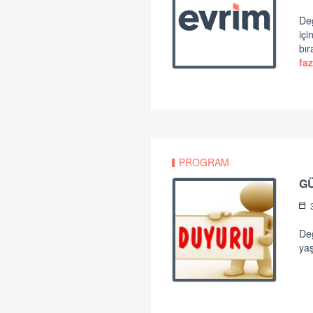
Değ
iç
bır
faz
PROGRAM
G
Değ
yaş