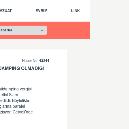
VZUAT
EVRIM
LINK
Haber No:
43244
DAMPING OLMADIĞI
ntidamping vergisi
retici Siam
dildi. Böylelikle
çlarına paralel
ozisyon Cetveli’nde