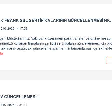
KIFBANK SSL SERTİFİKALARININ GÜNCELLENMESİ HK.
15.06.2026 14:17:05
erli Müşterilerimiz; Vakıfbank üzerinden para transfer ve online hesap 
nümüzü kullanan firmalarımızın ilgili sertifikaların güncellenmesi için bil
stek alarak aşağıdaki güncelleme işlemlerinin tamamlaması gerekmekte
la
V GÜNCELLEMESİ !
03.07.2026 12:54:41