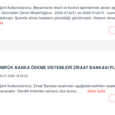
erli Kullanıcılarımız, Beyanname tescil ve kontrol işlemlerinde alınan a
in Gümrükler Genel Müdürlüğüne ' 2026-514231 ve 2026-514410 ' numara
akılmıştır. Şuanda alınan hataların çözüldüğü görülmüştür. Hatanın dev
la
ÜMRÜK BANKA ÖDEME SİSTEMLERİ ZİRAAT BANKASI PL
30.07.2026 18:02:22
erli Kullanıcılarımız; Ziraat Bankası tarafından aşağıdaki belirtilen saatl
anacaktır. Gerekli önlemleri almanız rica olunur...
daha fazla