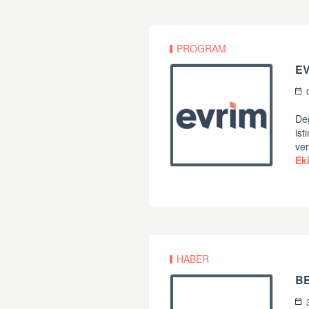
PROGRAM
EV
Değ
ist
ver
Ek
HABER
B