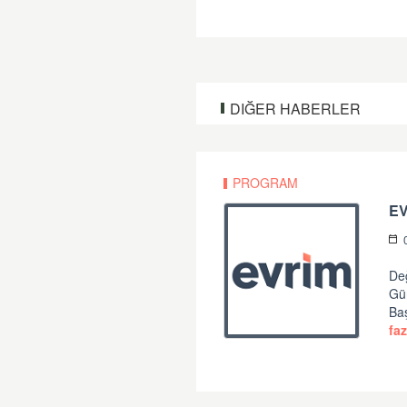
DIĞER HABERLER
PROGRAM
Değ
Gü
Ba
faz