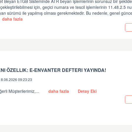
et Beyan ETGB Sisteminde ATR beyan işlemlerinin sorunsuz bir şekild
çekleştirilebilmesi için, geçici numara ve tescil işlemlerinin 11.48.2.5 n
an sürümü ile yapılmış olması gerekmektedir. Bu nedenle, genel güncel
daha fazla
NI ÖZELLIK: E-ENVANTER DEFTERI YAYINDA!
18.06.2026 09:23:23
erli Müşterilerimiz,...
daha fazla
Detay Eki