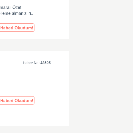
e
umaralı Özet
leme almanızı ri..
Haberi Okudum!
Haber No:
48505
Haberi Okudum!