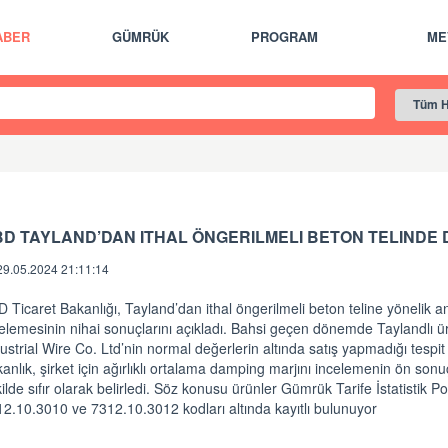
ABER
GÜMRÜK
PROGRAM
ME
D TAYLAND’DAN ITHAL ÖNGERILMELI BETON TELINDE 
29.05.2024 21:11:14
 Ticaret Bakanlığı, Tayland’dan ithal öngerilmeli beton teline yönelik a
elemesinin nihai sonuçlarını açıkladı. Bahsi geçen dönemde Taylandlı ü
ustrial Wire Co. Ltd’nin normal değerlerin altında satış yapmadığı tespit e
anlık, şirket için ağırlıklı ortalama damping marjını incelemenin ön sonu
ilde sıfır olarak belirledi. Söz konusu ürünler Gümrük Tarife İstatistik P
2.10.3010 ve 7312.10.3012 kodları altında kayıtlı bulunuyor