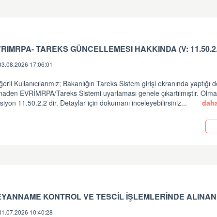
RIMRPA- TAREKS GÜNCELLEMESI HAKKINDA (V: 11.50.2.
03.08.2026 17:06:01
erli Kullanıcılarımız; Bakanlığın Tareks Sistem girişi ekranında yaptığı d
inaden EVRİMRPA/Tareks Sistemi uyarlaması genele çıkartılmıştır. Olm
siyon 11.50.2.2 dir. Detaylar için dokumanı inceleyebilirsiniz...
daha
i
EYANNAME KONTROL VE TESCİL İŞLEMLERİNDE ALINAN
31.07.2026 10:40:28