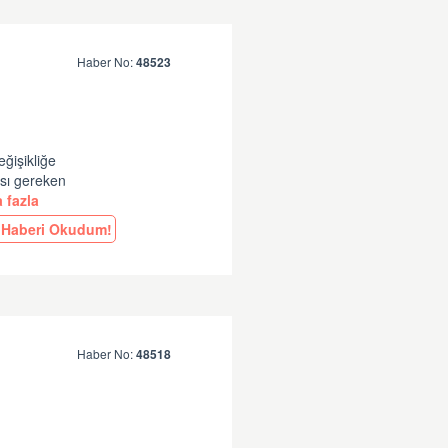
Haber No:
48523
eğişikliğe
ası gereken
 fazla
Haberi Okudum!
Haber No:
48518