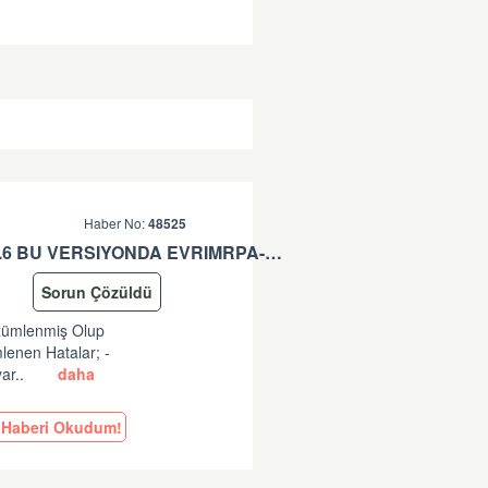
Haber No:
48525
EVRIMRPA- TAREKS GÜNCELLEMESI HAKKINDA (V: 11.50.2.6 BU VERSIYONDA EVRIMRPA- TAREKS MODULÜNDE GÜNCELLEME YAPILMIŞTIR. )
Sorun Çözüldü
özümlenmiş Olup
lenen Hatalar; -
ar..
daha
Haberi Okudum!