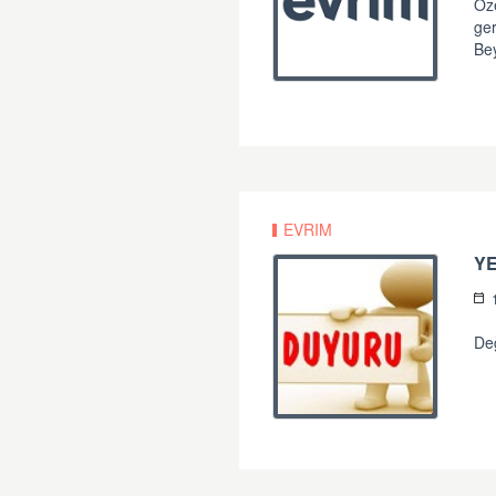
Öz
ger
Bey
EVRIM
YE
Değ