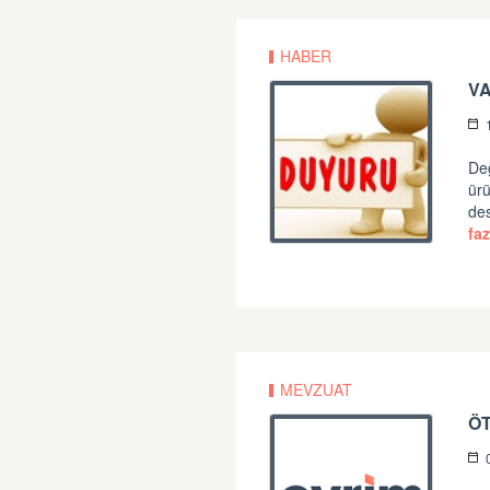
HABER
VA
Değ
ürü
de
faz
MEVZUAT
ÖT