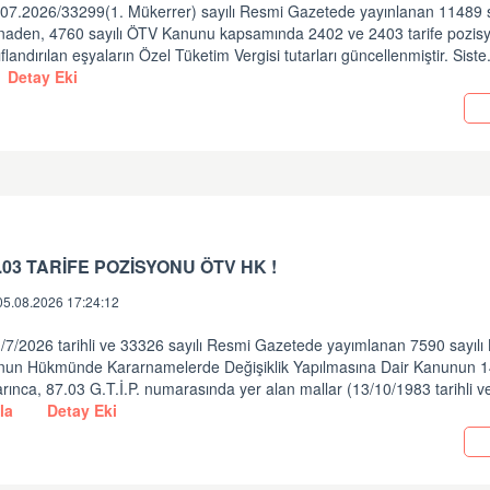
.07.2026/33299(1. Mükerrer) sayılı Resmi Gazetede yayınlanan 11489 s
tinaden, 4760 sayılı ÖTV Kanunu kapsamında 2402 ve 2403 tarife pozisy
ıflandırılan eşyaların Özel Tüketim Vergisi tutarları güncellenmiştir. Siste
Detay Eki
.03 TARİFE POZİSYONU ÖTV HK !
05.08.2026 17:24:12
/7/2026 tarihli ve 33326 sayılı Resmi Gazetede yayımlanan 7590 sayılı
nun Hükmünde Kararnamelerde Değişiklik Yapılmasına Dair Kanunun 
rınca, 87.03 G.T.İ.P. numarasında yer alan mallar (13/10/1983 tarihli v
la
Detay Eki