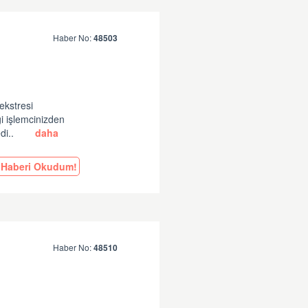
Haber No:
48503
ekstresi
gi işlemcinizden
di..
daha
Haberi Okudum!
Haber No:
48510