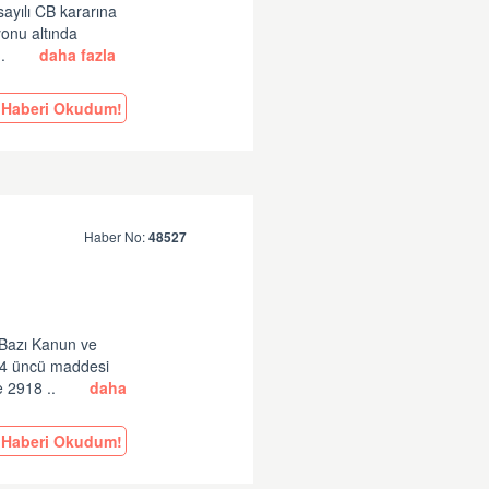
ayılı CB kararına
onu altında
..
daha fazla
Haberi Okudum!
Haber No:
48527
 Bazı Kanun ve
14 üncü maddesi
e 2918 ..
daha
Haberi Okudum!