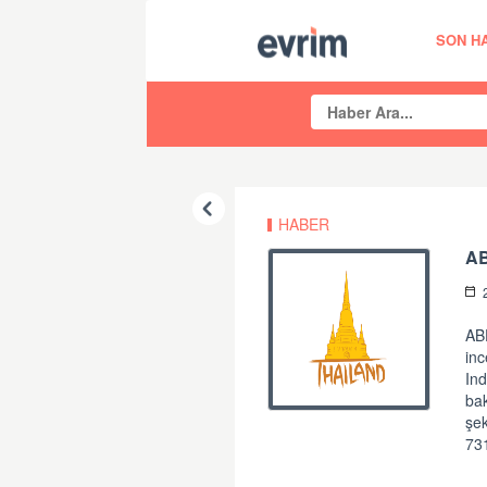
SON H
HABER
AB
ABD
inc
Ind
bak
şek
731