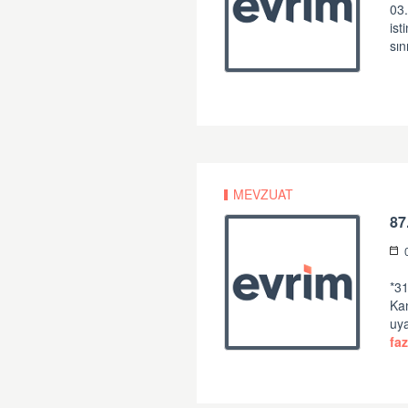
03
is
sın
MEVZUAT
87
*31
Ka
uya
faz