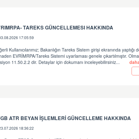
VRIMRPA- TAREKS GÜNCELLEMESI HAKKINDA
03.08.2026 17:05:59
erli Kullanıcılarımız; Bakanlığın Tareks Sistem girişi ekranında yaptığı d
inaden EVRİMRPA/Tareks Sistemi uyarlaması genele çıkartılmıştır. Olm
siyon 11.50.2.2 dir. Detaylar için dokumanı inceleyebilirsiniz...
daha
TGB ATR BEYAN İŞLEMLERİ GÜNCELLEME HAKKINDA
23.07.2026 18:36:22