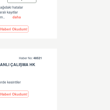
şağıdaki hatalar
lı kayıtlar
am..
daha
Haberi Okudum!
Haber No:
48521
ANLI ÇALIŞMA HK
erde kesintiler
Haberi Okudum!