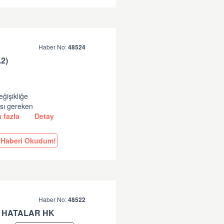
Haber No:
48524
2)
eğişikliğe
ası gereken
 fazla
Detay
Haberi Okudum!
Haber No:
48522
 HATALAR HK