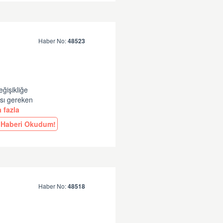
Haber No:
48523
eğişikliğe
ası gereken
 fazla
Haberi Okudum!
Haber No:
48518