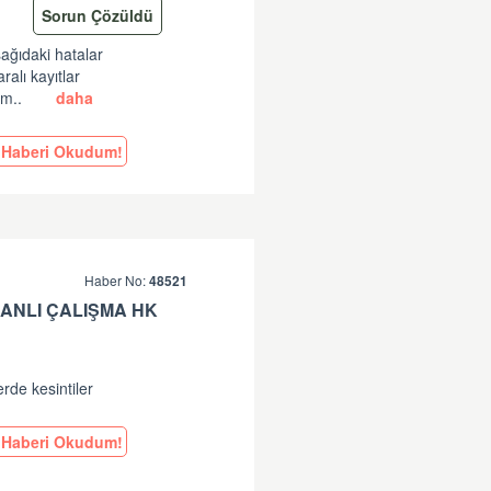
Sorun Çözüldü
şağıdaki hatalar
lı kayıtlar
am..
daha
Haberi Okudum!
Haber No:
48521
ANLI ÇALIŞMA HK
erde kesintiler
Haberi Okudum!