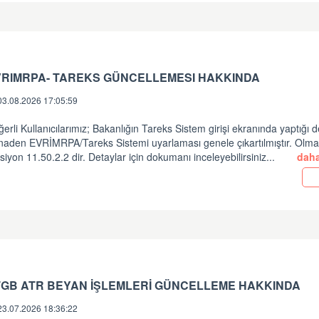
VRIMRPA- TAREKS GÜNCELLEMESI HAKKINDA
03.08.2026 17:05:59
erli Kullanıcılarımız; Bakanlığın Tareks Sistem girişi ekranında yaptığı d
inaden EVRİMRPA/Tareks Sistemi uyarlaması genele çıkartılmıştır. Olm
siyon 11.50.2.2 dir. Detaylar için dokumanı inceleyebilirsiniz...
daha
TGB ATR BEYAN İŞLEMLERİ GÜNCELLEME HAKKINDA
23.07.2026 18:36:22