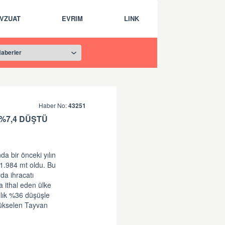
VZUAT
EVRIM
LINK
Haber No:
43251
%7,4 DÜŞTÜ
da bir önceki yılın
1.984 mt oldu. Bu
da ihracatı
 ithal eden ülke
ıllık %36 düşüşle
yükselen Tayvan