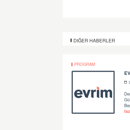
DIĞER HABERLER
PROGRAM
Değ
Gü
Ba
faz