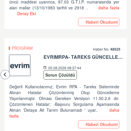
üncü maddesi uyarınca, 87.03 G.T.İ.P. numarasında yer
alan mallar (13/10/1983 tarihli ve 2918 ..
daha fazla
Detay Eki
Haberi Okudum!
PROGRAM
Haber No:
48525
EVRIMRPA- TAREKS GÜNCELLEMESI HAKKINDA (V: 11.50.2.6 BU VERSIYONDA EVRIMRPA- TAREKS MODULÜNDE GÜNCELLEME YAPILMIŞTIR. )
05.08.2026 08:37:44
Sorun Çözüldü
Değerli Kullanıcılarımız; Evrim RPA - Tareks Sisteminde
Alınan Hatalar Çözümlenmiş Olup Güncelleme
Yayınlanmıştır. Olması Gereken Versiyon 11.50.2.6 dır.
Çözümlenen Hatalar; -Başvuru Sorgulama Aşamasında
Alınan 'Detaya Ait Tanım Bulunamadı ' uyar..
daha
fazla
Haberi Okudum!