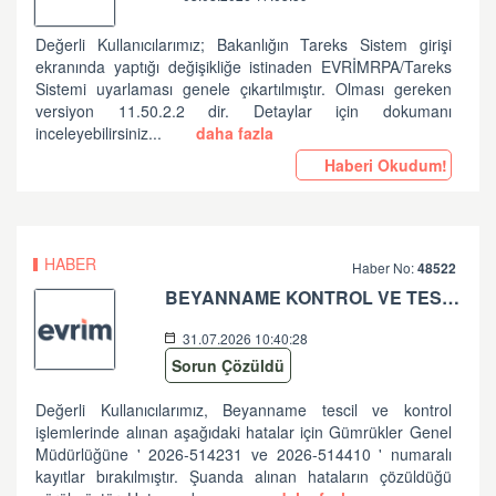
Değerli Kullanıcılarımız; Bakanlığın Tareks Sistem girişi
ekranında yaptığı değişikliğe istinaden EVRİMRPA/Tareks
Sistemi uyarlaması genele çıkartılmıştır. Olması gereken
versiyon 11.50.2.2 dir. Detaylar için dokumanı
inceleyebilirsiniz...
daha fazla
Haberi Okudum!
HABER
Haber No:
48522
BEYANNAME KONTROL VE TESCİL İŞLEMLERİNDE ALINAN HATALAR HK
31.07.2026 10:40:28
Sorun Çözüldü
Değerli Kullanıcılarımız, Beyanname tescil ve kontrol
işlemlerinde alınan aşağıdaki hatalar için Gümrükler Genel
Müdürlüğüne ' 2026-514231 ve 2026-514410 ' numaralı
kayıtlar bırakılmıştır. Şuanda alınan hataların çözüldüğü