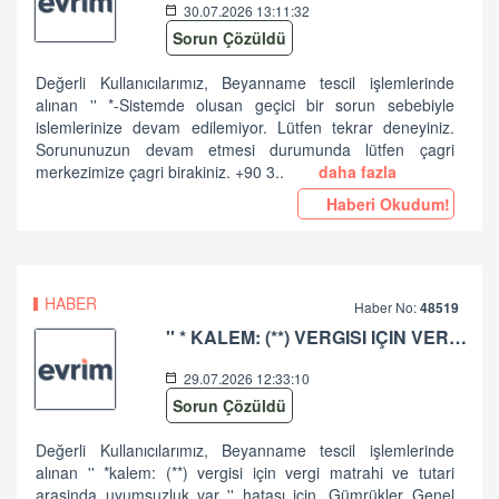
30.07.2026 13:11:32
Sorun Çözüldü
Değerli Kullanıcılarımız, Beyanname tescil işlemlerinde
alınan '' *-Sistemde olusan geçici bir sorun sebebiyle
islemlerinize devam edilemiyor. Lütfen tekrar deneyiniz.
Sorununuzun devam etmesi durumunda lütfen çagri
merkezimize çagri birakiniz. +90 3..
daha fazla
Haberi Okudum!
HABER
Haber No:
48519
'' * KALEM: (**) VERGISI IÇIN VERGI MATRAHI VE TUTARI ARASINDA UYUMSUZLUK VAR '' HATASI HK
29.07.2026 12:33:10
Sorun Çözüldü
Değerli Kullanıcılarımız, Beyanname tescil işlemlerinde
alınan '' *kalem: (**) vergisi için vergi matrahi ve tutari
arasinda uyumsuzluk var '' hatası için, Gümrükler Genel