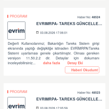
PROGRAM
Haber No:
48524
EVRIMRPA- TAREKS GÜNCELLEMESI HAKKINDA (V: 11.50.2.2)
03.08.2026 17:06:01
Değerli Kullanıcılarımız; Bakanlığın Tareks Sistem girişi
ekranında yaptığı değişikliğe istinaden EVRİMRPA/Tareks
Sistemi uyarlaması genele çıkartılmıştır. Olması gereken
versiyon 11.50.2.2 dir. Detaylar için dokumanı
inceleyebilirsiniz...
daha fazla
Detay Eki
Haberi Okudum!
PROGRAM
Haber No:
48523
EVRIMRPA- TAREKS GÜNCELLEMESI HAKKINDA
03.08.2026 17:05:59