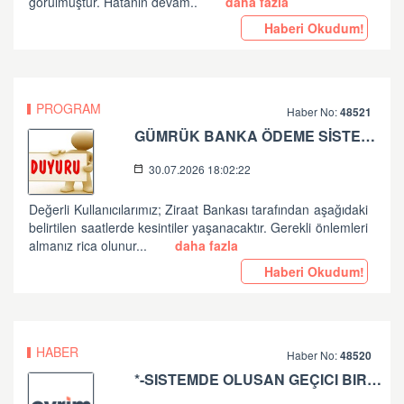
görülmüştür. Hatanın devam..
daha fazla
Haberi Okudum!
PROGRAM
Haber No:
48521
GÜMRÜK BANKA ÖDEME SİSTEMLERİ ZİRAAT BANKASI PLANLI ÇALIŞMA HK
30.07.2026 18:02:22
Değerli Kullanıcılarımız; Ziraat Bankası tarafından aşağıdaki
belirtilen saatlerde kesintiler yaşanacaktır. Gerekli önlemleri
almanız rica olunur...
daha fazla
Haberi Okudum!
HABER
Haber No:
48520
*-SISTEMDE OLUSAN GEÇICI BIR SORUN SEBEBIYLE ISLEMLERINIZE DEVAM EDILEMIYOR. LÜTFEN TEKRAR DENEYINIZ. SORUNUNUZUN DEVAM ETMESI DURUMUNDA LÜTFEN ÇAGRI MERKEZIMIZE ÇAGRI BIRAKINIZ. +90 312 444 84 82 '' HATASI HK