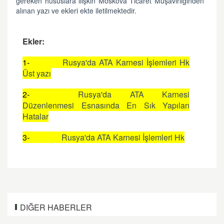
gereken hususlara ilişkin Moskova Ticaret Müşavirliğinden
alınan yazı ve ekleri ekte iletilmektedir.
Ekler:
1-
Rusya'da ATA Karnesi İşlemleri Hk
Üst yazı
2-
Rusya'da ATA Karnesi
Düzenlenmesi Esnasında En Sık Yapılan
Hatalar
3-
Rusya'da ATA Karnesi İşlemleri Hk
DIĞER HABERLER