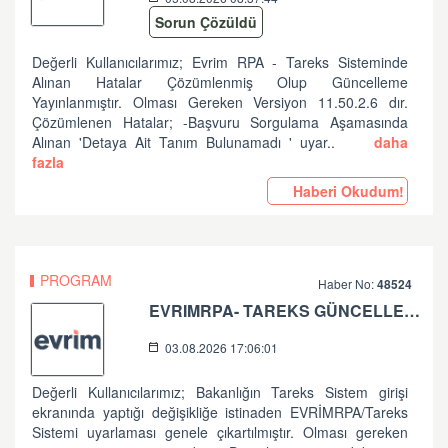
Sorun Çözüldü
Değerli Kullanıcılarımız; Evrim RPA - Tareks Sisteminde
Alınan Hatalar Çözümlenmiş Olup Güncelleme
Yayınlanmıştır. Olması Gereken Versiyon 11.50.2.6 dır.
Çözümlenen Hatalar; -Başvuru Sorgulama Aşamasında
Alınan 'Detaya Ait Tanım Bulunamadı ' uyar..
daha
fazla
Haberi Okudum!
PROGRAM
Haber No:
48524
EVRIMRPA- TAREKS GÜNCELLEMESI HAKKINDA (V: 11.50.2.2)
03.08.2026 17:06:01
Değerli Kullanıcılarımız; Bakanlığın Tareks Sistem girişi
ekranında yaptığı değişikliğe istinaden EVRİMRPA/Tareks
Sistemi uyarlaması genele çıkartılmıştır. Olması gereken