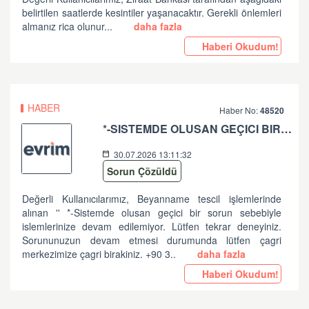
belirtilen saatlerde kesintiler yaşanacaktır. Gerekli önlemleri
almanız rica olunur...
daha fazla
Haberi Okudum!
HABER
Haber No:
48520
*-SISTEMDE OLUSAN GEÇICI BIR SORUN SEBEBIYLE ISLEMLERINIZE DEVAM EDILEMIYOR. LÜTFEN TEKRAR DENEYINIZ. SORUNUNUZUN DEVAM ETMESI DURUMUNDA LÜTFEN ÇAGRI MERKEZIMIZE ÇAGRI BIRAKINIZ. +90 312 444 84 82 '' HATASI HK
30.07.2026 13:11:32
Sorun Çözüldü
Değerli Kullanıcılarımız, Beyanname tescil işlemlerinde
alınan '' *-Sistemde olusan geçici bir sorun sebebiyle
islemlerinize devam edilemiyor. Lütfen tekrar deneyiniz.
Sorununuzun devam etmesi durumunda lütfen çagri
merkezimize çagri birakiniz. +90 3..
daha fazla
Haberi Okudum!