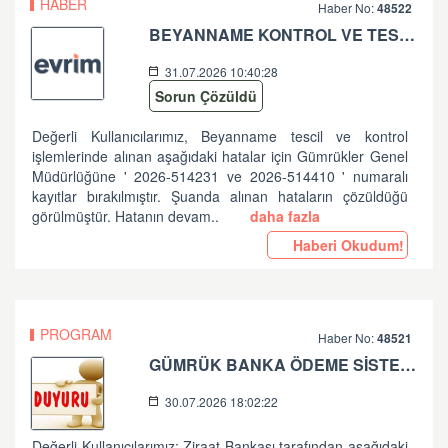
HABER
Haber No:
48522
BEYANNAME KONTROL VE TESCİL İŞLEMLERİNDE ALINAN HATALAR HK
31.07.2026 10:40:28
Sorun Çözüldü
Değerli Kullanıcılarımız, Beyanname tescil ve kontrol
işlemlerinde alınan aşağıdaki hatalar için Gümrükler Genel
Müdürlüğüne ' 2026-514231 ve 2026-514410 ' numaralı
kayıtlar bırakılmıştır. Şuanda alınan hataların çözüldüğü
görülmüştür. Hatanın devam..
daha fazla
Haberi Okudum!
PROGRAM
Haber No:
48521
GÜMRÜK BANKA ÖDEME SİSTEMLERİ ZİRAAT BANKASI PLANLI ÇALIŞMA HK
30.07.2026 18:02:22
Değerli Kullanıcılarımız; Ziraat Bankası tarafından aşağıdaki