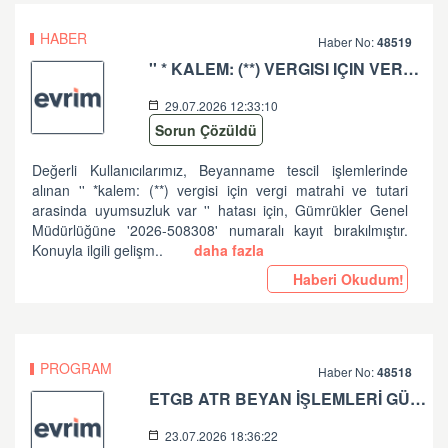
HABER
Haber No:
48519
'' * KALEM: (**) VERGISI IÇIN VERGI MATRAHI VE TUTARI ARASINDA UYUMSUZLUK VAR '' HATASI HK
29.07.2026 12:33:10
Sorun Çözüldü
Değerli Kullanıcılarımız, Beyanname tescil işlemlerinde
alınan '' *kalem: (**) vergisi için vergi matrahi ve tutari
arasinda uyumsuzluk var '' hatası için, Gümrükler Genel
Müdürlüğüne '2026-508308' numaralı kayıt bırakılmıştır.
Konuyla ilgili gelişm..
daha fazla
Haberi Okudum!
PROGRAM
Haber No:
48518
ETGB ATR BEYAN İŞLEMLERİ GÜNCELLEME HAKKINDA
23.07.2026 18:36:22