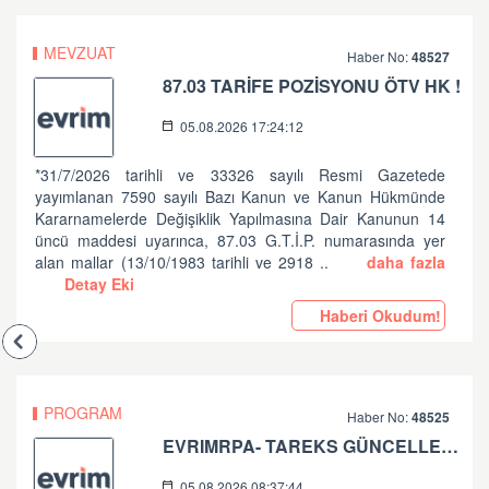
MEVZUAT
Haber No:
48527
87.03 TARİFE POZİSYONU ÖTV HK !
05.08.2026 17:24:12
*31/7/2026 tarihli ve 33326 sayılı Resmi Gazetede
yayımlanan 7590 sayılı Bazı Kanun ve Kanun Hükmünde
Kararnamelerde Değişiklik Yapılmasına Dair Kanunun 14
üncü maddesi uyarınca, 87.03 G.T.İ.P. numarasında yer
alan mallar (13/10/1983 tarihli ve 2918 ..
daha fazla
Detay Eki
Haberi Okudum!
PROGRAM
Haber No:
48525
EVRIMRPA- TAREKS GÜNCELLEMESI HAKKINDA (V: 11.50.2.6 BU VERSIYONDA EVRIMRPA- TAREKS MODULÜNDE GÜNCELLEME YAPILMIŞTIR. )
05.08.2026 08:37:44