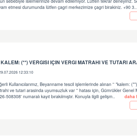
un sebebiyle islemlerinize devam edilemiyor. Lütfen tekrar deneyiniz.
vam etmesi durumunda lütfen çagri merkezimize çagri birakiniz. +90 3.
29.07.2026 12:33:10
erli Kullanıcılarımız, Beyanname tescil işlemlerinde alınan '' *kalem: (**) 
rahi ve tutari arasinda uyumsuzluk var '' hatası için, Gümrükler Gene
26-508308' numaralı kayıt bırakılmıştır. Konuyla ilgili gelişm..
daha f