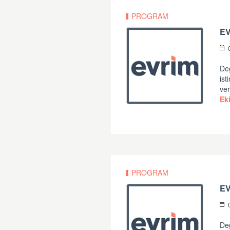
PROGRAM
EV
Değ
ist
ver
Ek
PROGRAM
E
Değ