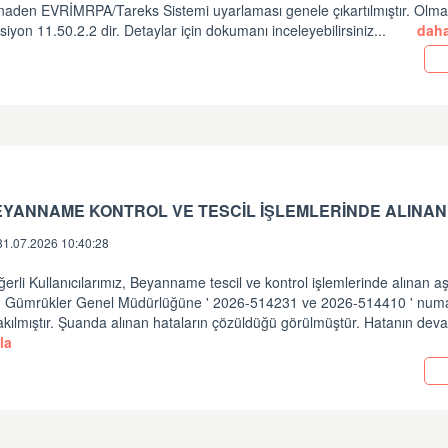
inaden EVRİMRPA/Tareks Sistemi uyarlaması genele çıkartılmıştır. Olm
siyon 11.50.2.2 dir. Detaylar için dokumanı inceleyebilirsiniz...
daha
EYANNAME KONTROL VE TESCİL İŞLEMLERİNDE ALINAN
31.07.2026 10:40:28
erli Kullanıcılarımız, Beyanname tescil ve kontrol işlemlerinde alınan a
in Gümrükler Genel Müdürlüğüne ' 2026-514231 ve 2026-514410 ' numara
akılmıştır. Şuanda alınan hataların çözüldüğü görülmüştür. Hatanın dev
la