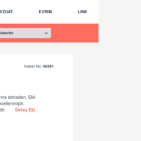
VZUAT
EVRIM
LINK
Haber No:
46261
na istinaden, Ekli
cellenmiştir.
dir.
Detay Eki