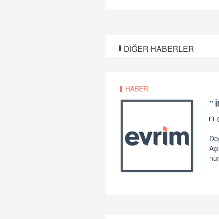
DIĞER HABERLER
HABER
''
Değ
Açı
num