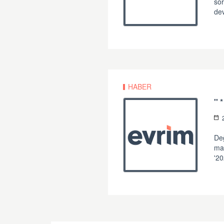
sor
de
HABER
Değ
mat
'20