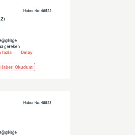
Haber No:
48524
2)
eğişikliğe
ası gereken
 fazla
Detay
Haberi Okudum!
Haber No:
48523
eğişikliğe