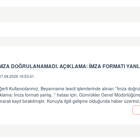
 İMZA DOĞRULANAMADI. AÇIKLAMA: İMZA FORMATI YANLI
07.08.2026 16:53:41
erli Kullanıcılarımız, Beyanname tescil işlemlerinde alınan ''İmza doğr
klama: İmza formatı yanlış. '' hatası için, Gümrükler Genel Müdürlüğü
aralı kayıt bırakılmıştır. Konuyla ilgili gelişme olduğunda haber üzerind