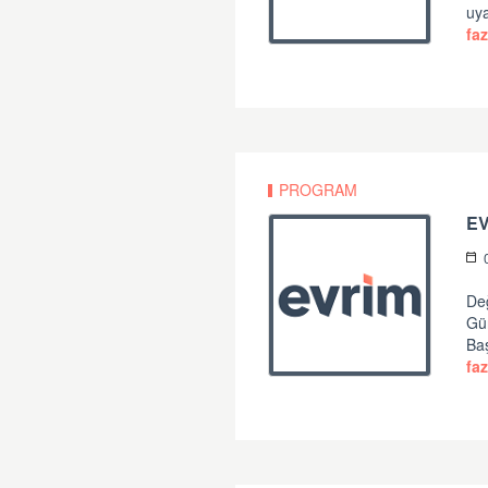
uya
faz
PROGRAM
Değ
Gü
Ba
faz