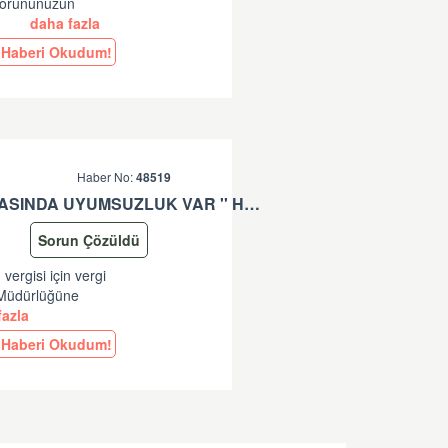
 Sorununuzun
.
daha fazla
Haberi Okudum!
Haber No:
48519
'' * KALEM: (**) VERGISI IÇIN VERGI MATRAHI VE TUTARI ARASINDA UYUMSUZLUK VAR '' HATASI HK
Sorun Çözüldü
vergisi için vergi
l Müdürlüğüne
azla
Haberi Okudum!