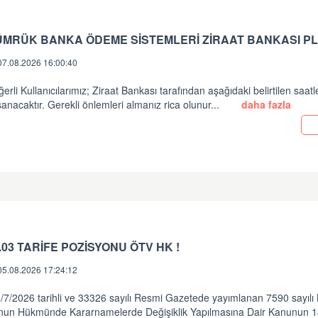
ÜMRÜK BANKA ÖDEME SİSTEMLERİ ZİRAAT BANKASI PL
07.08.2026 16:00:40
erli Kullanıcılarımız; Ziraat Bankası tarafından aşağıdaki belirtilen saatl
anacaktır. Gerekli önlemleri almanız rica olunur...
daha fazla
.03 TARİFE POZİSYONU ÖTV HK !
05.08.2026 17:24:12
/7/2026 tarihli ve 33326 sayılı Resmi Gazetede yayımlanan 7590 sayılı
nun Hükmünde Kararnamelerde Değişiklik Yapılmasına Dair Kanunun 