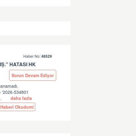
Haber No:
48529
Ş.'' HATASI HK
Sorun Devam Ediyor
ulanamadı.
ne '2026-534801
..
daha fazla
Haberi Okudum!