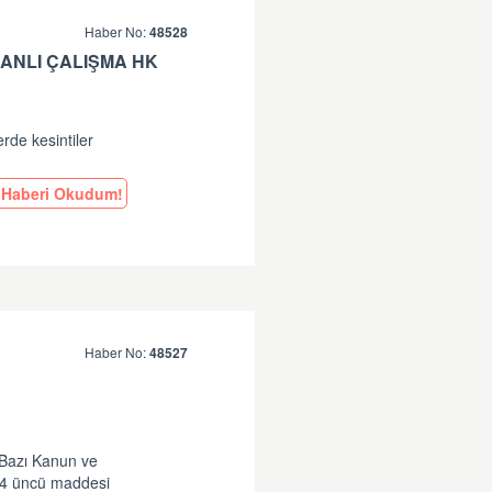
Haber No:
48528
ANLI ÇALIŞMA HK
erde kesintiler
Haberi Okudum!
Haber No:
48527
 Bazı Kanun ve
14 üncü maddesi