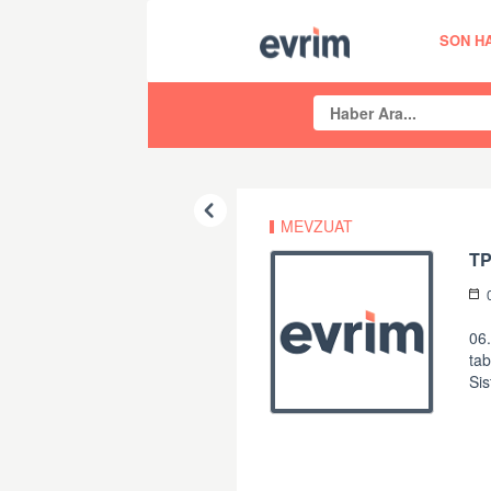
SON H
MEVZUAT
T
06.
tab
Sis