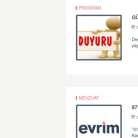
PROGRAM
G
Değ
yaş
MEVZUAT
87
*31
Ka