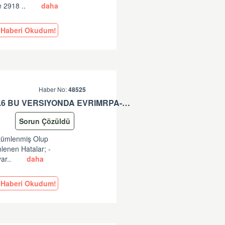
e 2918 ..
daha
Haberi Okudum!
Haber No:
48525
EVRIMRPA- TAREKS GÜNCELLEMESI HAKKINDA (V: 11.50.2.6 BU VERSIYONDA EVRIMRPA- TAREKS MODULÜNDE GÜNCELLEME YAPILMIŞTIR. )
Sorun Çözüldü
özümlenmiş Olup
lenen Hatalar; -
ar..
daha
Haberi Okudum!