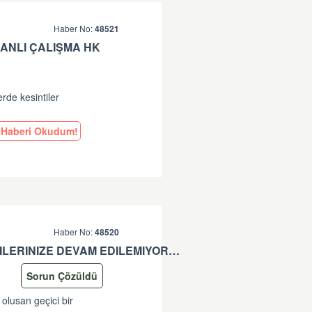
Haber No:
48521
ANLI ÇALIŞMA HK
erde kesintiler
Haberi Okudum!
Haber No:
48520
*-SISTEMDE OLUSAN GEÇICI BIR SORUN SEBEBIYLE ISLEMLERINIZE DEVAM EDILEMIYOR. LÜTFEN TEKRAR DENEYINIZ. SORUNUNUZUN DEVAM ETMESI DURUMUNDA LÜTFEN ÇAGRI MERKEZIMIZE ÇAGRI BIRAKINIZ. +90 312 444 84 82 '' HATASI HK
Sorun Çözüldü
 olusan geçici bir