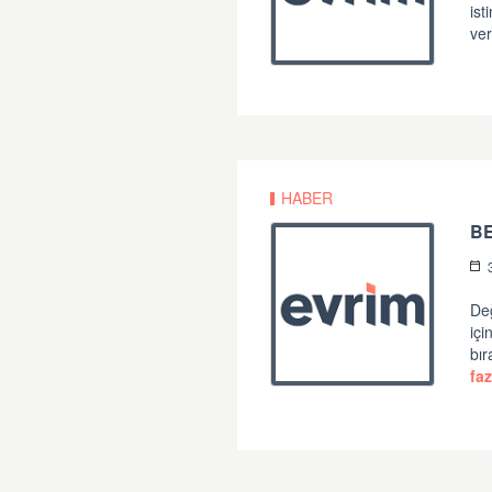
ist
ver
HABER
B
Değ
iç
bır
faz