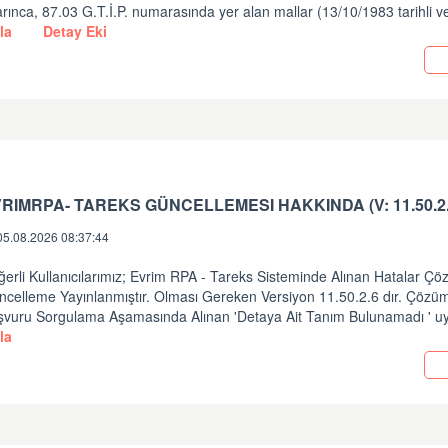
rınca, 87.03 G.T.İ.P. numarasında yer alan mallar (13/10/1983 tarihli v
la
Detay Eki
05.08.2026 08:37:44
erli Kullanıcılarımız; Evrim RPA - Tareks Sisteminde Alınan Hatalar Ç
ncelleme Yayınlanmıştır. Olması Gereken Versiyon 11.50.2.6 dır. Çözüm
şvuru Sorgulama Aşamasında Alınan 'Detaya Ait Tanım Bulunamadı ' uy
la