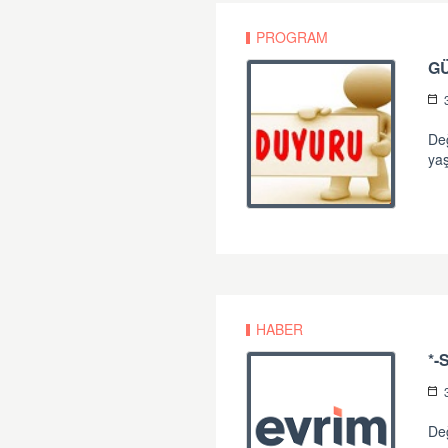
PROGRAM
G
Değ
yaş
HABER
Değ