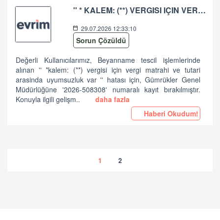
'' * KALEM: (**) VERGISI IÇIN VERGI MATRAHI VE TUTARI ARASINDA UYUMSUZLUK VAR '' HATASI HK
29.07.2026 12:33:10
Sorun Çözüldü
Değerli Kullanıcılarımız, Beyanname tescil işlemlerinde
alınan '' *kalem: (**) vergisi için vergi matrahi ve tutari
arasinda uyumsuzluk var '' hatası için, Gümrükler Genel
Müdürlüğüne '2026-508308' numaralı kayıt bırakılmıştır.
Konuyla ilgili gelişm..
daha fazla
Haberi Okudum!
1
2