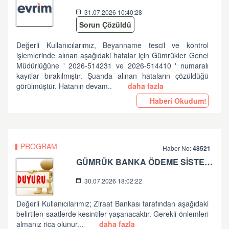
31.07.2026 10:40:28
Sorun Çözüldü
Değerli Kullanıcılarımız, Beyanname tescil ve kontrol
işlemlerinde alınan aşağıdaki hatalar için Gümrükler Genel
Müdürlüğüne ' 2026-514231 ve 2026-514410 ' numaralı
kayıtlar bırakılmıştır. Şuanda alınan hataların çözüldüğü
görülmüştür. Hatanın devam..
daha fazla
Haberi Okudum!
PROGRAM
Haber No:
48521
GÜMRÜK BANKA ÖDEME SİSTEMLERİ ZİRAAT BANKASI PLANLI ÇALIŞMA HK
30.07.2026 18:02:22
Değerli Kullanıcılarımız; Ziraat Bankası tarafından aşağıdaki
belirtilen saatlerde kesintiler yaşanacaktır. Gerekli önlemleri
almanız rica olunur...
daha fazla