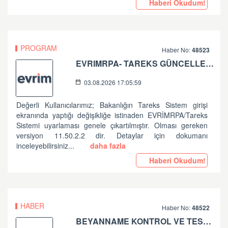
Haberi Okudum!
PROGRAM
Haber No:
48523
EVRIMRPA- TAREKS GÜNCELLEMESI HAKKINDA
03.08.2026 17:05:59
Değerli Kullanıcılarımız; Bakanlığın Tareks Sistem girişi
ekranında yaptığı değişikliğe istinaden EVRİMRPA/Tareks
Sistemi uyarlaması genele çıkartılmıştır. Olması gereken
versiyon 11.50.2.2 dir. Detaylar için dokumanı
inceleyebilirsiniz...
daha fazla
Haberi Okudum!
HABER
Haber No:
48522
BEYANNAME KONTROL VE TESCİL İŞLEMLERİNDE ALINAN HATALAR HK