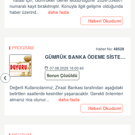
'' hatası için, Gümrükler Genel Müdürlüğüne '2026-534801
numaralı kayıt bırakılmıştır. Konuyla ilgili gelişme olduğunda
haber üzerind..
daha fazla
Haberi Okudum!
PROGRAM
Haber No:
48528
GÜMRÜK BANKA ÖDEME SİSTEMLERİ ZİRAAT BANKASI PLANLI ÇALIŞMA HK
07.08.2026 16:00:40
Sorun Çözüldü
Değerli Kullanıcılarımız; Ziraat Bankası tarafından aşağıdaki
belirtilen saatlerde kesintiler yaşanacaktır. Gerekli önlemleri
almanız rica olunur...
daha fazla
Haberi Okudum!