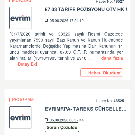
MEVZUAT
Haber No:
48527
87.03 TARİFE POZİSYONU ÖTV HK !
05.08.2026 17:24:12
*31/7/2026 tarihli ve 33326 sayılı Resmi Gazetede
yayımlanan 7590 sayılı Bazı Kanun ve Kanun Hükmünde
Kararnamelerde Değişiklik Yapılmasına Dair Kanunun 14
üncü maddesi uyarınca, 87.03 G.T.İ.P. numarasında yer
alan mallar (13/10/1983 tarihli ve 2918 ..
daha fazla
Detay Eki
Haberi Okudum!
PROGRAM
Haber No:
48525
EVRIMRPA- TAREKS GÜNCELLEMESI HAKKINDA (V: 11.50.2.6 BU VERSIYONDA EVRIMRPA- TAREKS MODULÜNDE GÜNCELLEME YAPILMIŞTIR. )
05.08.2026 08:37:44
Sorun Çözüldü