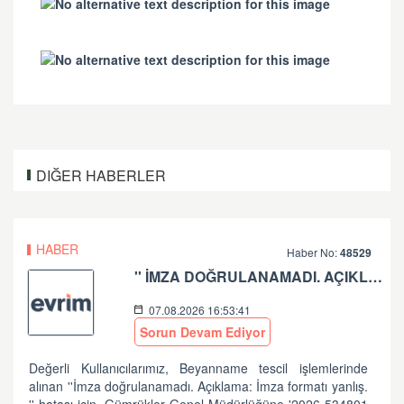
DIĞER HABERLER
HABER
Haber No:
48529
'' İMZA DOĞRULANAMADI. AÇIKLAMA: İMZA FORMATI YANLIŞ.'' HATASI HK
07.08.2026 16:53:41
Sorun Devam Ediyor
Değerli Kullanıcılarımız, Beyanname tescil işlemlerinde
alınan ''İmza doğrulanamadı. Açıklama: İmza formatı yanlış.