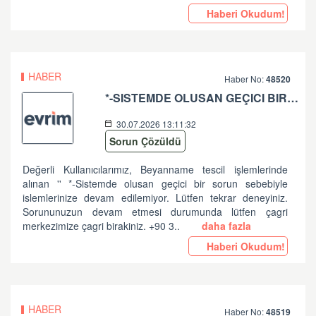
Haberi Okudum!
HABER
Haber No:
48520
*-SISTEMDE OLUSAN GEÇICI BIR SORUN SEBEBIYLE ISLEMLERINIZE DEVAM EDILEMIYOR. LÜTFEN TEKRAR DENEYINIZ. SORUNUNUZUN DEVAM ETMESI DURUMUNDA LÜTFEN ÇAGRI MERKEZIMIZE ÇAGRI BIRAKINIZ. +90 312 444 84 82 '' HATASI HK
30.07.2026 13:11:32
Sorun Çözüldü
Değerli Kullanıcılarımız, Beyanname tescil işlemlerinde
alınan '' *-Sistemde olusan geçici bir sorun sebebiyle
islemlerinize devam edilemiyor. Lütfen tekrar deneyiniz.
Sorununuzun devam etmesi durumunda lütfen çagri
merkezimize çagri birakiniz. +90 3..
daha fazla
Haberi Okudum!
HABER
Haber No:
48519