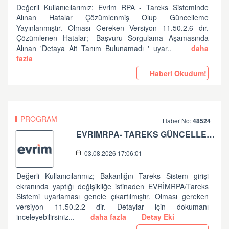
Değerli Kullanıcılarımız; Evrim RPA - Tareks Sisteminde
Alınan Hatalar Çözümlenmiş Olup Güncelleme
Yayınlanmıştır. Olması Gereken Versiyon 11.50.2.6 dır.
Çözümlenen Hatalar; -Başvuru Sorgulama Aşamasında
Alınan 'Detaya Ait Tanım Bulunamadı ' uyar..
daha
fazla
Haberi Okudum!
PROGRAM
Haber No:
48524
EVRIMRPA- TAREKS GÜNCELLEMESI HAKKINDA (V: 11.50.2.2)
03.08.2026 17:06:01
Değerli Kullanıcılarımız; Bakanlığın Tareks Sistem girişi
ekranında yaptığı değişikliğe istinaden EVRİMRPA/Tareks
Sistemi uyarlaması genele çıkartılmıştır. Olması gereken
versiyon 11.50.2.2 dir. Detaylar için dokumanı
inceleyebilirsiniz...
daha fazla
Detay Eki