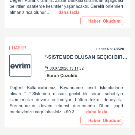
Değerli Kullanıcılarımız; Ziraat Bankası tarafından aşağıdaki
belirtilen saatlerde kesintiler yaşanacaktır. Gerekli önlemleri
almanız rica olunur...
daha fazla
Haberi Okudum!
HABER
Haber No:
48520
*-SISTEMDE OLUSAN GEÇICI BIR SORUN SEBEBIYLE ISLEMLERINIZE DEVAM EDILEMIYOR. LÜTFEN TEKRAR DENEYINIZ. SORUNUNUZUN DEVAM ETMESI DURUMUNDA LÜTFEN ÇAGRI MERKEZIMIZE ÇAGRI BIRAKINIZ. +90 312 444 84 82 '' HATASI HK
30.07.2026 13:11:32
Sorun Çözüldü
Değerli Kullanıcılarımız, Beyanname tescil işlemlerinde
alınan '' *-Sistemde olusan geçici bir sorun sebebiyle
islemlerinize devam edilemiyor. Lütfen tekrar deneyiniz.
Sorununuzun devam etmesi durumunda lütfen çagri
merkezimize çagri birakiniz. +90 3..
daha fazla
Haberi Okudum!