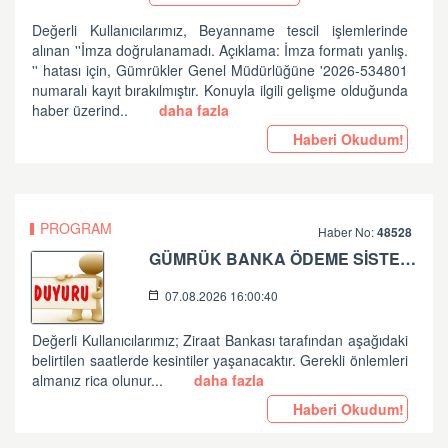
Değerli Kullanıcılarımız, Beyanname tescil işlemlerinde
alınan ''İmza doğrulanamadı. Açıklama: İmza formatı yanlış.
'' hatası için, Gümrükler Genel Müdürlüğüne '2026-534801
numaralı kayıt bırakılmıştır. Konuyla ilgili gelişme olduğunda
haber üzerind..
daha fazla
Haberi Okudum!
PROGRAM
Haber No:
48528
GÜMRÜK BANKA ÖDEME SİSTEMLERİ ZİRAAT BANKASI PLANLI ÇALIŞMA HK
07.08.2026 16:00:40
Değerli Kullanıcılarımız; Ziraat Bankası tarafından aşağıdaki
belirtilen saatlerde kesintiler yaşanacaktır. Gerekli önlemleri
almanız rica olunur...
daha fazla
Haberi Okudum!