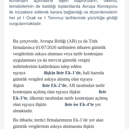
kontenjanı açılmasına ilişkin başvuruların, ülkemiz
temsilcilerinin de katıldığı toplantılarda Avrupa Komisyonu
ile müzakere edilerek karara bağlandığı ve düzenlemelerin
her yıl 1 Ocak ve 1 Temmuz tarihlerinde yürürlüğe girdiği
vurgulanmaktadır.
Bu çerçevede, Avrupa Birliği (AB) ya da Türk
firmalarınca 01/07/2026 tarihinden itibaren gümrük
vergilerinin askıya alınması veya tarife kontenjanı
uygulanması ya da mevcut gümrük vergisi
indirimlerinin kaldırılması talep edilen
eşyaya
ilişkin liste Ek-1’de,
hali hazırda
gümrük vergileri askıya alınmış olan eşyaya
ilişkin
liste Ek-2’de
, AB tarafından tarife
kontenjanı açılmış olan eşyaya ilişkin
liste
Ek-3’te
, ülkemiz tarafından tarife kontenjanı açılmış
olan eşyaya ilişkin
liste ise Ek-4’te
yer
almaktadır.
Bu itibarla; üretici firmalarımızın Ek-1’de yer alan
gümrük vergilerinin askıya alınmasına ilişkin