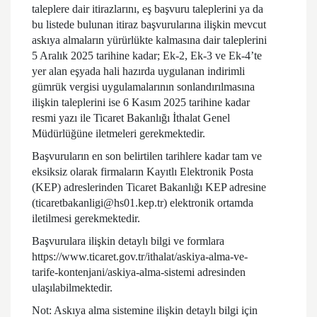
taleplere dair itirazlarını, eş başvuru taleplerini ya da
bu listede bulunan itiraz başvurularına ilişkin mevcut
askıya almaların yürürlükte kalmasına dair taleplerini
5 Aralık 2025 tarihine kadar; Ek-2, Ek-3 ve Ek-4’te
yer alan eşyada hali hazırda uygulanan indirimli
gümrük vergisi uygulamalarının sonlandırılmasına
ilişkin taleplerini ise 6 Kasım 2025 tarihine kadar
resmi yazı ile Ticaret Bakanlığı İthalat Genel
Müdürlüğüne iletmeleri gerekmektedir.
Başvuruların en son belirtilen tarihlere kadar tam ve
eksiksiz olarak firmaların Kayıtlı Elektronik Posta
(KEP) adreslerinden Ticaret Bakanlığı KEP adresine
(ticaretbakanligi@hs01.kep.tr) elektronik ortamda
iletilmesi gerekmektedir.
Başvurulara ilişkin detaylı bilgi ve formlara
https://www.ticaret.gov.tr/ithalat/askiya-alma-ve-
tarife-kontenjani/askiya-alma-sistemi adresinden
ulaşılabilmektedir.
Not: Askıya alma sistemine ilişkin detaylı bilgi için