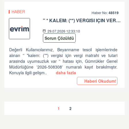
HABER
Haber No:
48519
'' * KALEM: (**) VERGISI IÇIN VERGI MATRAHI VE TUTARI ARASINDA UYUMSUZLUK VAR '' HATASI HK
29.07.2026 12:33:10
Sorun Çözüldü
Değerli Kullanıcılarımız, Beyanname tescil işlemlerinde
alınan '' *kalem: (**) vergisi için vergi matrahi ve tutari
arasinda uyumsuzluk var '' hatası için, Gümrükler Genel
Müdürlüğüne '2026-508308' numaralı kayıt bırakılmıştır.
Konuyla ilgili gelişm..
daha fazla
Haberi Okudum!
1
2