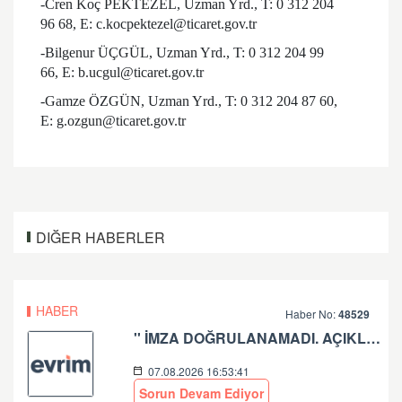
-Cren Koç PEKTEZEL, Uzman Yrd., T: 0 312 204
96 68, E: c.kocpektezel@ticaret.gov.tr
-Bilgenur ÜÇGÜL, Uzman Yrd., T: 0 312 204 99
66, E: b.ucgul@ticaret.gov.tr
-Gamze ÖZGÜN, Uzman Yrd., T: 0 312 204 87 60,
E: g.ozgun@ticaret.gov.tr
DIĞER HABERLER
HABER
Haber No:
48529
'' İMZA DOĞRULANAMADI. AÇIKLAMA: İMZA FORMATI YANLIŞ.'' HATASI HK
07.08.2026 16:53:41
Sorun Devam Ediyor