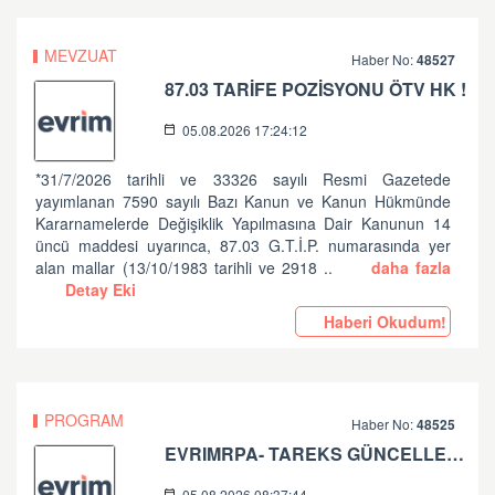
MEVZUAT
Haber No:
48527
87.03 TARİFE POZİSYONU ÖTV HK !
05.08.2026 17:24:12
*31/7/2026 tarihli ve 33326 sayılı Resmi Gazetede
yayımlanan 7590 sayılı Bazı Kanun ve Kanun Hükmünde
Kararnamelerde Değişiklik Yapılmasına Dair Kanunun 14
üncü maddesi uyarınca, 87.03 G.T.İ.P. numarasında yer
alan mallar (13/10/1983 tarihli ve 2918 ..
daha fazla
Detay Eki
Haberi Okudum!
PROGRAM
Haber No:
48525
EVRIMRPA- TAREKS GÜNCELLEMESI HAKKINDA (V: 11.50.2.6 BU VERSIYONDA EVRIMRPA- TAREKS MODULÜNDE GÜNCELLEME YAPILMIŞTIR. )
05.08.2026 08:37:44