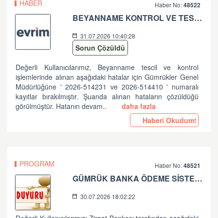
HABER
Haber No:
48522
BEYANNAME KONTROL VE TESCİL İŞLEMLERİNDE ALINAN HATALAR HK
31.07.2026 10:40:28
Sorun Çözüldü
Değerli Kullanıcılarımız, Beyanname tescil ve kontrol
işlemlerinde alınan aşağıdaki hatalar için Gümrükler Genel
Müdürlüğüne ' 2026-514231 ve 2026-514410 ' numaralı
kayıtlar bırakılmıştır. Şuanda alınan hataların çözüldüğü
görülmüştür. Hatanın devam..
daha fazla
Haberi Okudum!
PROGRAM
Haber No:
48521
GÜMRÜK BANKA ÖDEME SİSTEMLERİ ZİRAAT BANKASI PLANLI ÇALIŞMA HK
30.07.2026 18:02:22