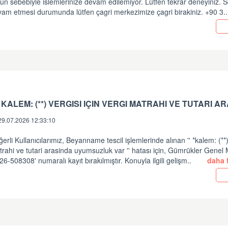
un sebebiyle islemlerinize devam edilemiyor. Lütfen tekrar deneyiniz.
vam etmesi durumunda lütfen çagri merkezimize çagri birakiniz. +90 3.
29.07.2026 12:33:10
erli Kullanıcılarımız, Beyanname tescil işlemlerinde alınan '' *kalem: (**) 
rahi ve tutari arasinda uyumsuzluk var '' hatası için, Gümrükler Gene
26-508308' numaralı kayıt bırakılmıştır. Konuyla ilgili gelişm..
daha f