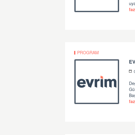
uya
faz
PROGRAM
Değ
Gü
Ba
faz