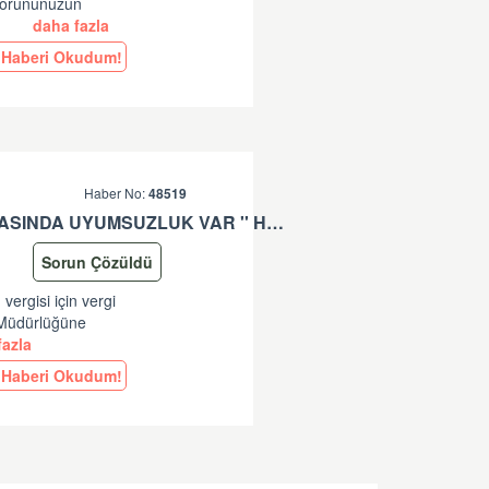
 Sorununuzun
.
daha fazla
Haberi Okudum!
Haber No:
48519
'' * KALEM: (**) VERGISI IÇIN VERGI MATRAHI VE TUTARI ARASINDA UYUMSUZLUK VAR '' HATASI HK
Sorun Çözüldü
vergisi için vergi
l Müdürlüğüne
azla
Haberi Okudum!