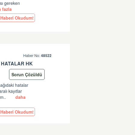
ası gereken
 fazla
Haberi Okudum!
Haber No:
48522
 HATALAR HK
Sorun Çözüldü
şağıdaki hatalar
lı kayıtlar
am..
daha
Haberi Okudum!