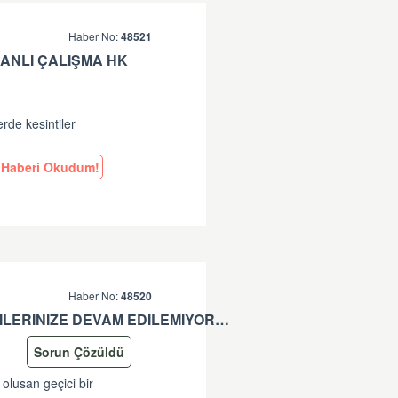
Haber No:
48521
ANLI ÇALIŞMA HK
erde kesintiler
Haberi Okudum!
Haber No:
48520
*-SISTEMDE OLUSAN GEÇICI BIR SORUN SEBEBIYLE ISLEMLERINIZE DEVAM EDILEMIYOR. LÜTFEN TEKRAR DENEYINIZ. SORUNUNUZUN DEVAM ETMESI DURUMUNDA LÜTFEN ÇAGRI MERKEZIMIZE ÇAGRI BIRAKINIZ. +90 312 444 84 82 '' HATASI HK
Sorun Çözüldü
 olusan geçici bir