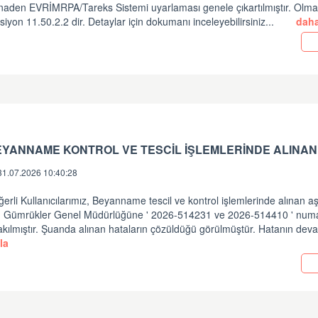
inaden EVRİMRPA/Tareks Sistemi uyarlaması genele çıkartılmıştır. Olm
siyon 11.50.2.2 dir. Detaylar için dokumanı inceleyebilirsiniz...
daha
EYANNAME KONTROL VE TESCİL İŞLEMLERİNDE ALINAN
31.07.2026 10:40:28
erli Kullanıcılarımız, Beyanname tescil ve kontrol işlemlerinde alınan a
in Gümrükler Genel Müdürlüğüne ' 2026-514231 ve 2026-514410 ' numara
akılmıştır. Şuanda alınan hataların çözüldüğü görülmüştür. Hatanın dev
la