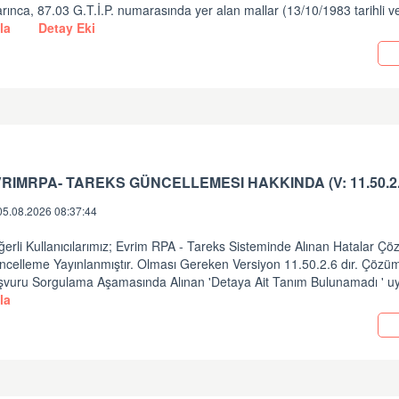
rınca, 87.03 G.T.İ.P. numarasında yer alan mallar (13/10/1983 tarihli v
la
Detay Eki
05.08.2026 08:37:44
erli Kullanıcılarımız; Evrim RPA - Tareks Sisteminde Alınan Hatalar Ç
ncelleme Yayınlanmıştır. Olması Gereken Versiyon 11.50.2.6 dır. Çözüm
şvuru Sorgulama Aşamasında Alınan 'Detaya Ait Tanım Bulunamadı ' uy
la