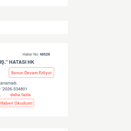
Haber No:
48529
Ş.'' HATASI HK
Sorun Devam Ediyor
ulanamadı.
ne '2026-534801
..
daha fazla
Haberi Okudum!