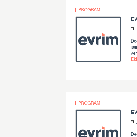
PROGRAM
EV
Değ
ist
ver
Ek
PROGRAM
E
Değ