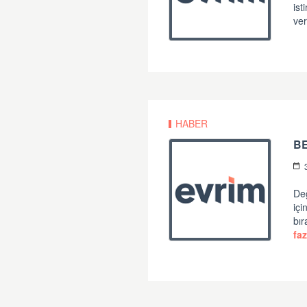
ist
ver
HABER
B
Değ
iç
bır
faz