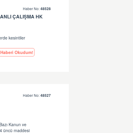
Haber No:
48528
ANLI ÇALIŞMA HK
erde kesintiler
Haberi Okudum!
Haber No:
48527
 Bazı Kanun ve
14 üncü maddesi