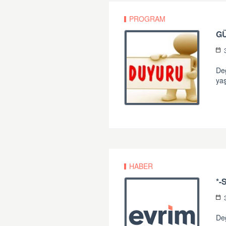
PROGRAM
G
Değ
yaş
HABER
Değ