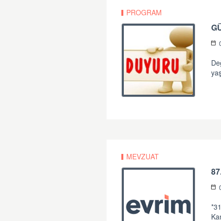
PROGRAM
G
Değ
yaş
MEVZUAT
87
*31
Ka