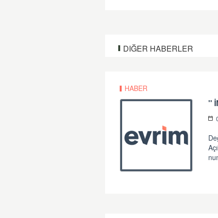
DIĞER HABERLER
HABER
''
Değ
Açı
num