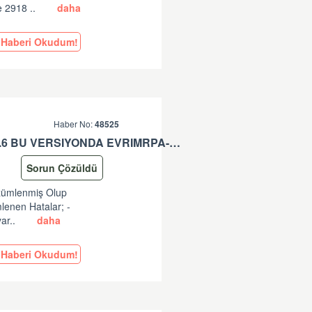
e 2918 ..
daha
Haberi Okudum!
Haber No:
48525
EVRIMRPA- TAREKS GÜNCELLEMESI HAKKINDA (V: 11.50.2.6 BU VERSIYONDA EVRIMRPA- TAREKS MODULÜNDE GÜNCELLEME YAPILMIŞTIR. )
Sorun Çözüldü
özümlenmiş Olup
lenen Hatalar; -
ar..
daha
Haberi Okudum!