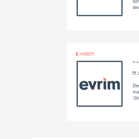
sor
de
HABER
Değ
mat
'20