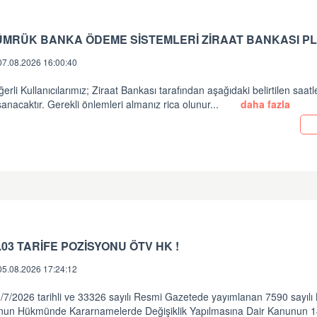
ÜMRÜK BANKA ÖDEME SİSTEMLERİ ZİRAAT BANKASI PL
07.08.2026 16:00:40
erli Kullanıcılarımız; Ziraat Bankası tarafından aşağıdaki belirtilen saatl
anacaktır. Gerekli önlemleri almanız rica olunur...
daha fazla
.03 TARİFE POZİSYONU ÖTV HK !
05.08.2026 17:24:12
/7/2026 tarihli ve 33326 sayılı Resmi Gazetede yayımlanan 7590 sayılı
nun Hükmünde Kararnamelerde Değişiklik Yapılmasına Dair Kanunun 