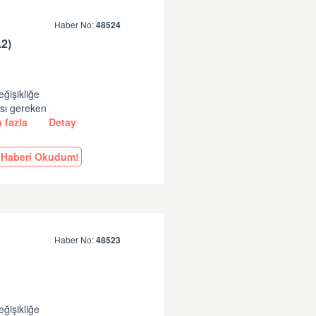
Haber No:
48524
2)
eğişikliğe
ası gereken
 fazla
Detay
Haberi Okudum!
Haber No:
48523
eğişikliğe