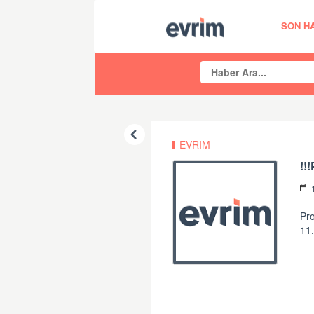
SON H
EVRIM
!!
Pro
11.