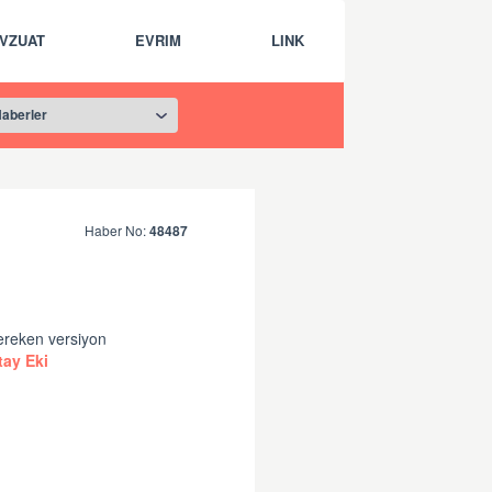
VZUAT
EVRIM
LINK
Haber No:
48487
gereken versiyon
ay Eki