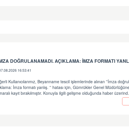
 İMZA DOĞRULANAMADI. AÇIKLAMA: İMZA FORMATI YANLI
07.08.2026 16:53:41
erli Kullanıcılarımız, Beyanname tescil işlemlerinde alınan ''İmza doğr
klama: İmza formatı yanlış. '' hatası için, Gümrükler Genel Müdürlüğü
aralı kayıt bırakılmıştır. Konuyla ilgili gelişme olduğunda haber üzerind