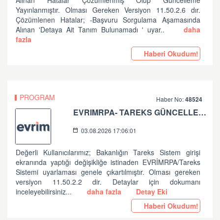
Alınan Hatalar Çözümlenmiş Olup Güncelleme
Yayınlanmıştır. Olması Gereken Versiyon 11.50.2.6 dır.
Çözümlenen Hatalar; -Başvuru Sorgulama Aşamasında
Alınan 'Detaya Ait Tanım Bulunamadı ' uyar..
daha
fazla
Haberi Okudum!
PROGRAM
Haber No:
48524
EVRIMRPA- TAREKS GÜNCELLEMESI HAKKINDA (V: 11.50.2.2)
03.08.2026 17:06:01
Değerli Kullanıcılarımız; Bakanlığın Tareks Sistem girişi
ekranında yaptığı değişikliğe istinaden EVRİMRPA/Tareks
Sistemi uyarlaması genele çıkartılmıştır. Olması gereken
versiyon 11.50.2.2 dir. Detaylar için dokumanı
inceleyebilirsiniz...
daha fazla
Detay Eki
Haberi Okudum!