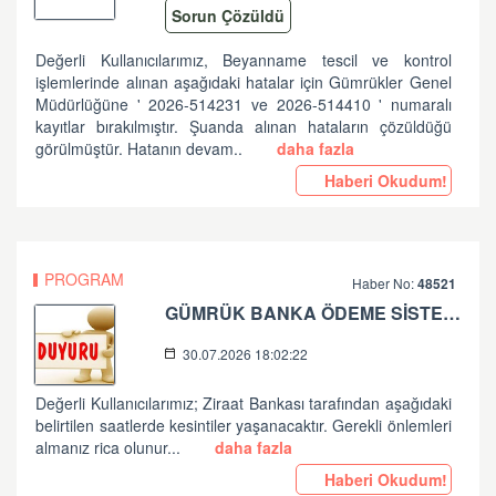
Sorun Çözüldü
Değerli Kullanıcılarımız, Beyanname tescil ve kontrol
işlemlerinde alınan aşağıdaki hatalar için Gümrükler Genel
Müdürlüğüne ' 2026-514231 ve 2026-514410 ' numaralı
kayıtlar bırakılmıştır. Şuanda alınan hataların çözüldüğü
görülmüştür. Hatanın devam..
daha fazla
Haberi Okudum!
PROGRAM
Haber No:
48521
GÜMRÜK BANKA ÖDEME SİSTEMLERİ ZİRAAT BANKASI PLANLI ÇALIŞMA HK
30.07.2026 18:02:22
Değerli Kullanıcılarımız; Ziraat Bankası tarafından aşağıdaki
belirtilen saatlerde kesintiler yaşanacaktır. Gerekli önlemleri
almanız rica olunur...
daha fazla
Haberi Okudum!