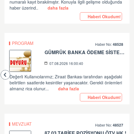
numaralı kayıt bırakılmıştır. Konuyla ilgili gelişme olduğunda
haber üzerind..
daha fazla
Haberi Okudum!
PROGRAM
Haber No:
48528
GÜMRÜK BANKA ÖDEME SİSTEMLERİ ZİRAAT BANKASI PLANLI ÇALIŞMA HK
07.08.2026 16:00:40
Değerli Kullanıcılarımız; Ziraat Bankası tarafından aşağıdaki
belirtilen saatlerde kesintiler yaşanacaktır. Gerekli önlemleri
almanız rica olunur...
daha fazla
Haberi Okudum!
MEVZUAT
Haber No:
48527
87.03 TARİFE POZİSYONU ÖTV HK !