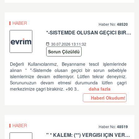
HABER
Haber No:
48520
*-SISTEMDE OLUSAN GEÇICI BIR SORUN SEBEBIYLE ISLEMLERINIZE DEVAM EDILEMIYOR. LÜTFEN TEKRAR DENEYINIZ. SORUNUNUZUN DEVAM ETMESI DURUMUNDA LÜTFEN ÇAGRI MERKEZIMIZE ÇAGRI BIRAKINIZ. +90 312 444 84 82 '' HATASI HK
30.07.2026 13:11:32
Sorun Çözüldü
Değerli Kullanıcılarımız, Beyanname tescil işlemlerinde
alınan '' *-Sistemde olusan geçici bir sorun sebebiyle
islemlerinize devam edilemiyor. Lütfen tekrar deneyiniz.
Sorununuzun devam etmesi durumunda lütfen çagri
merkezimize çagri birakiniz. +90 3..
daha fazla
Haberi Okudum!
HABER
Haber No:
48519
'' * KALEM: (**) VERGISI IÇIN VERGI MATRAHI VE TUTARI ARASINDA UYUMSUZLUK VAR '' HATASI HK