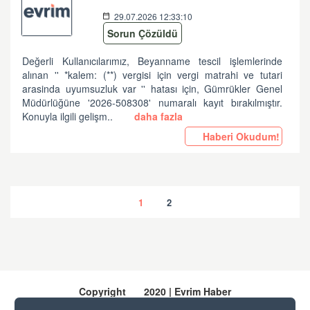
29.07.2026 12:33:10
Sorun Çözüldü
Değerli Kullanıcılarımız, Beyanname tescil işlemlerinde
alınan '' *kalem: (**) vergisi için vergi matrahi ve tutari
arasinda uyumsuzluk var '' hatası için, Gümrükler Genel
Müdürlüğüne '2026-508308' numaralı kayıt bırakılmıştır.
Konuyla ilgili gelişm..
daha fazla
Haberi Okudum!
1
2
Copyright
2020 | Evrim Haber