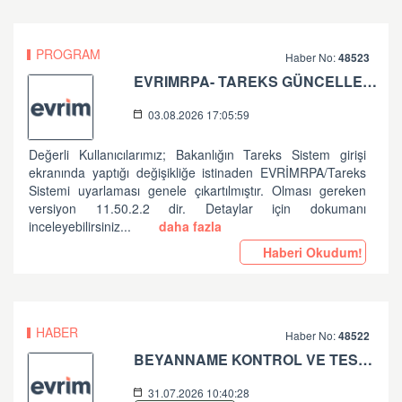
PROGRAM
Haber No:
48523
EVRIMRPA- TAREKS GÜNCELLEMESI HAKKINDA
03.08.2026 17:05:59
Değerli Kullanıcılarımız; Bakanlığın Tareks Sistem girişi
ekranında yaptığı değişikliğe istinaden EVRİMRPA/Tareks
Sistemi uyarlaması genele çıkartılmıştır. Olması gereken
versiyon 11.50.2.2 dir. Detaylar için dokumanı
inceleyebilirsiniz...
daha fazla
Haberi Okudum!
HABER
Haber No:
48522
BEYANNAME KONTROL VE TESCİL İŞLEMLERİNDE ALINAN HATALAR HK
31.07.2026 10:40:28