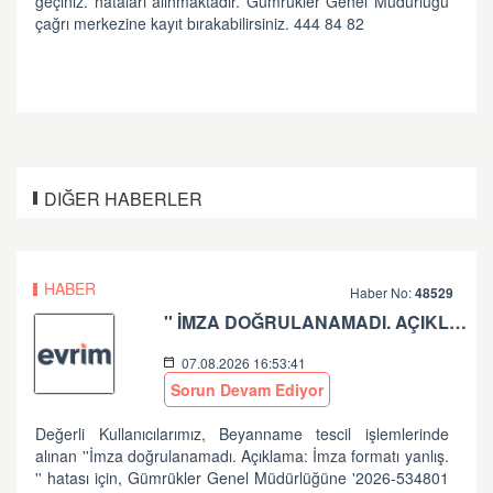
geçiniz. hataları alınmaktadır. Gümrükler Genel Müdürlüğü
çağrı merkezine kayıt bırakabilirsiniz. 444 84 82
DIĞER HABERLER
HABER
Haber No:
48529
'' İMZA DOĞRULANAMADI. AÇIKLAMA: İMZA FORMATI YANLIŞ.'' HATASI HK
07.08.2026 16:53:41
Sorun Devam Ediyor
Değerli Kullanıcılarımız, Beyanname tescil işlemlerinde
alınan ''İmza doğrulanamadı. Açıklama: İmza formatı yanlış.
'' hatası için, Gümrükler Genel Müdürlüğüne '2026-534801