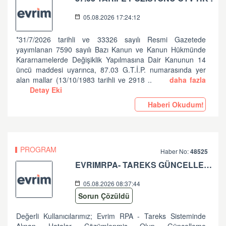
05.08.2026 17:24:12
*31/7/2026 tarihli ve 33326 sayılı Resmi Gazetede
yayımlanan 7590 sayılı Bazı Kanun ve Kanun Hükmünde
Kararnamelerde Değişiklik Yapılmasına Dair Kanunun 14
üncü maddesi uyarınca, 87.03 G.T.İ.P. numarasında yer
alan mallar (13/10/1983 tarihli ve 2918 ..
daha fazla
Detay Eki
Haberi Okudum!
PROGRAM
Haber No:
48525
EVRIMRPA- TAREKS GÜNCELLEMESI HAKKINDA (V: 11.50.2.6 BU VERSIYONDA EVRIMRPA- TAREKS MODULÜNDE GÜNCELLEME YAPILMIŞTIR. )
05.08.2026 08:37:44
Sorun Çözüldü
Değerli Kullanıcılarımız; Evrim RPA - Tareks Sisteminde