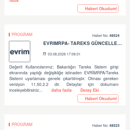
fazla
Haberi Okudum!
PROGRAM
Haber No:
48524
EVRIMRPA- TAREKS GÜNCELLEMESI HAKKINDA (V: 11.50.2.2)
03.08.2026 17:06:01
Değerli Kullanıcılarımız; Bakanlığın Tareks Sistem girişi
ekranında yaptığı değişikliğe istinaden EVRİMRPA/Tareks
Sistemi uyarlaması genele çıkartılmıştır. Olması gereken
versiyon 11.50.2.2 dir. Detaylar için dokumanı
inceleyebilirsiniz...
daha fazla
Detay Eki
Haberi Okudum!
PROGRAM
Haber No:
48523