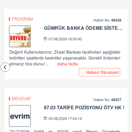
PROGRAM
Haber No:
48528
GÜMRÜK BANKA ÖDEME SİSTEMLERİ ZİRAAT BANKASI PLANLI ÇALIŞMA HK
07.08.2026 16:00:40
Değerli Kullanıcılarımız; Ziraat Bankası tarafından aşağıdaki
belirtilen saatlerde kesintiler yaşanacaktır. Gerekli önlemleri
almanız rica olunur...
daha fazla
Haberi Okudum!
MEVZUAT
Haber No:
48527
87.03 TARİFE POZİSYONU ÖTV HK !
05.08.2026 17:24:12
*31/7/2026 tarihli ve 33326 sayılı Resmi Gazetede