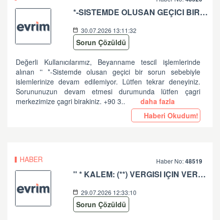
*-SISTEMDE OLUSAN GEÇICI BIR SORUN SEBEBIYLE ISLEMLERINIZE DEVAM EDILEMIYOR. LÜTFEN TEKRAR DENEYINIZ. SORUNUNUZUN DEVAM ETMESI DURUMUNDA LÜTFEN ÇAGRI MERKEZIMIZE ÇAGRI BIRAKINIZ. +90 312 444 84 82 '' HATASI HK
30.07.2026 13:11:32
Sorun Çözüldü
Değerli Kullanıcılarımız, Beyanname tescil işlemlerinde
alınan '' *-Sistemde olusan geçici bir sorun sebebiyle
islemlerinize devam edilemiyor. Lütfen tekrar deneyiniz.
Sorununuzun devam etmesi durumunda lütfen çagri
merkezimize çagri birakiniz. +90 3..
daha fazla
Haberi Okudum!
HABER
Haber No:
48519
'' * KALEM: (**) VERGISI IÇIN VERGI MATRAHI VE TUTARI ARASINDA UYUMSUZLUK VAR '' HATASI HK
29.07.2026 12:33:10
Sorun Çözüldü