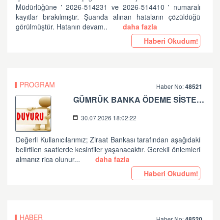
Müdürlüğüne ' 2026-514231 ve 2026-514410 ' numaralı
kayıtlar bırakılmıştır. Şuanda alınan hataların çözüldüğü
görülmüştür. Hatanın devam..
daha fazla
Haberi Okudum!
PROGRAM
Haber No:
48521
GÜMRÜK BANKA ÖDEME SİSTEMLERİ ZİRAAT BANKASI PLANLI ÇALIŞMA HK
30.07.2026 18:02:22
Değerli Kullanıcılarımız; Ziraat Bankası tarafından aşağıdaki
belirtilen saatlerde kesintiler yaşanacaktır. Gerekli önlemleri
almanız rica olunur...
daha fazla
Haberi Okudum!
HABER
Haber No:
48520