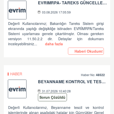
EVRIMRPA- TAREKS GÜNCELLEMESI HAKKINDA
03.08.2026 17:05:59
Değerli Kullanıcılarımız; Bakanlığın Tareks Sistem girişi
ekranında yaptığı değişikliğe istinaden EVRİMRPA/Tareks
Sistemi uyarlaması genele çıkartılmıştır. Olması gereken
versiyon 11.50.2.2 dir. Detaylar için dokumanı
inceleyebilirsiniz...
daha fazla
Haberi Okudum!
HABER
Haber No:
48522
BEYANNAME KONTROL VE TESCİL İŞLEMLERİNDE ALINAN HATALAR HK
31.07.2026 10:40:28
Sorun Çözüldü
Değerli Kullanıcılarımız, Beyanname tescil ve kontrol
işlemlerinde alınan aşağıdaki hatalar için Gümrükler Genel