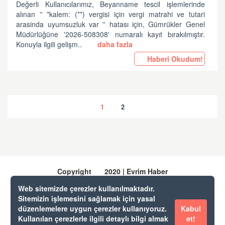
Değerli Kullanıcılarımız, Beyanname tescil işlemlerinde
alınan '' *kalem: (**) vergisi için vergi matrahi ve tutari
arasinda uyumsuzluk var '' hatası için, Gümrükler Genel
Müdürlüğüne '2026-508308' numaralı kayıt bırakılmıştır.
Konuyla ilgili gelişm..
daha fazla
Haberi Okudum!
1
2
Copyright
2020 | Evrim Haber
Web sitemizde çerezler kullanılmaktadır.
Sitemizin işlemesini sağlamak için yasal
Evrim Yazılım & Danışmanlık
düzenlemelere uygun çerezler kullanıyoruz.
Kabul
Evrim Destek
Kullanılan çerezlerle ilgili detaylı bilgi almak
et!