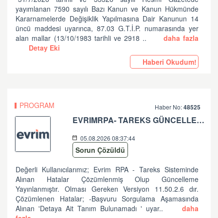
yayımlanan 7590 sayılı Bazı Kanun ve Kanun Hükmünde
Kararnamelerde Değişiklik Yapılmasına Dair Kanunun 14
üncü maddesi uyarınca, 87.03 G.T.İ.P. numarasında yer
alan mallar (13/10/1983 tarihli ve 2918 ..
daha fazla
Detay Eki
Haberi Okudum!
PROGRAM
Haber No:
48525
EVRIMRPA- TAREKS GÜNCELLEMESI HAKKINDA (V: 11.50.2.6 BU VERSIYONDA EVRIMRPA- TAREKS MODULÜNDE GÜNCELLEME YAPILMIŞTIR. )
05.08.2026 08:37:44
Sorun Çözüldü
Değerli Kullanıcılarımız; Evrim RPA - Tareks Sisteminde
Alınan Hatalar Çözümlenmiş Olup Güncelleme
Yayınlanmıştır. Olması Gereken Versiyon 11.50.2.6 dır.
Çözümlenen Hatalar; -Başvuru Sorgulama Aşamasında
Alınan 'Detaya Ait Tanım Bulunamadı ' uyar..
daha