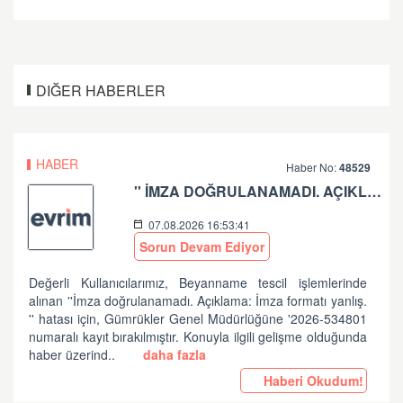
DIĞER HABERLER
HABER
Haber No:
48529
'' İMZA DOĞRULANAMADI. AÇIKLAMA: İMZA FORMATI YANLIŞ.'' HATASI HK
07.08.2026 16:53:41
Sorun Devam Ediyor
Değerli Kullanıcılarımız, Beyanname tescil işlemlerinde
alınan ''İmza doğrulanamadı. Açıklama: İmza formatı yanlış.
'' hatası için, Gümrükler Genel Müdürlüğüne '2026-534801
numaralı kayıt bırakılmıştır. Konuyla ilgili gelişme olduğunda
haber üzerind..
daha fazla
Haberi Okudum!