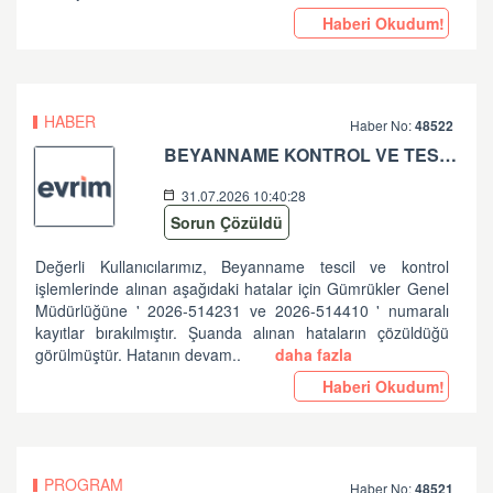
Haberi Okudum!
HABER
Haber No:
48522
BEYANNAME KONTROL VE TESCİL İŞLEMLERİNDE ALINAN HATALAR HK
31.07.2026 10:40:28
Sorun Çözüldü
Değerli Kullanıcılarımız, Beyanname tescil ve kontrol
işlemlerinde alınan aşağıdaki hatalar için Gümrükler Genel
Müdürlüğüne ' 2026-514231 ve 2026-514410 ' numaralı
kayıtlar bırakılmıştır. Şuanda alınan hataların çözüldüğü
görülmüştür. Hatanın devam..
daha fazla
Haberi Okudum!
PROGRAM
Haber No:
48521