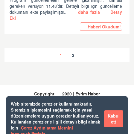
Program güncellemeleri genele çıkarılmıştır. Olması
gereken versiyon 11.48’dir. Detaylı bilgi için güncelleme
dokümanı ekte paylaşılmıştır...
daha fazla
Detay
Eki
Haberi Okudum!
1
2
Copyright
2020 | Evrim Haber
Web sitemizde çerezler kullanılmaktadır.
Sitemizin işlemesini sağlamak için yasal
Evrim Yazılım & Danışmanlık
düzenlemelere uygun çerezler kullanıyoruz.
Kabul
Evrim Destek
Kullanılan çerezlerle ilgili detaylı bilgi almak
et!
Web Gümrük
için
Çerez Aydınlatma Metnini
Cep Gümrük
inceleyebilirsiniz
.