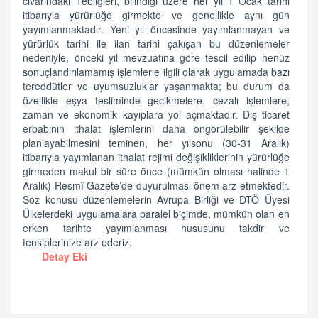
civarındaki Tebliğleri, bilindiği üzere her yıl 1 Ocak tarihi
itibarıyla yürürlüğe girmekte ve genellikle aynı gün
yayımlanmaktadır. Yeni yıl öncesinde yayımlanmayan ve
yürürlük tarihi ile ilan tarihi çakışan bu düzenlemeler
nedeniyle, önceki yıl mevzuatına göre tescil edilip henüz
sonuçlandırılamamış işlemlerle ilgili olarak uygulamada bazı
tereddütler ve uyumsuzluklar yaşanmakta; bu durum da
özellikle eşya tesliminde gecikmelere, cezalı işlemlere,
zaman ve ekonomik kayıplara yol açmaktadır. Dış ticaret
erbabının ithalat işlemlerini daha öngörülebilir şekilde
planlayabilmesini teminen, her yılsonu (30-31 Aralık)
itibarıyla yayımlanan ithalat rejimi değişikliklerinin yürürlüğe
girmeden makul bir süre önce (mümkün olması halinde 1
Aralık) Resmî Gazete’de duyurulması önem arz etmektedir.
Söz konusu düzenlemelerin Avrupa Birliği ve DTÖ Üyesi
Ülkelerdeki uygulamalara paralel biçimde, mümkün olan en
erken tarihte yayımlanması hususunu takdir ve
tensiplerinize arz ederiz.
Detay Eki