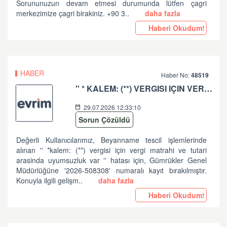
Sorununuzun devam etmesi durumunda lütfen çagri
merkezimize çagri birakiniz. +90 3..
daha fazla
Haberi Okudum!
HABER
Haber No:
48519
'' * KALEM: (**) VERGISI IÇIN VERGI MATRAHI VE TUTARI ARASINDA UYUMSUZLUK VAR '' HATASI HK
29.07.2026 12:33:10
Sorun Çözüldü
Değerli Kullanıcılarımız, Beyanname tescil işlemlerinde
alınan '' *kalem: (**) vergisi için vergi matrahi ve tutari
arasinda uyumsuzluk var '' hatası için, Gümrükler Genel
Müdürlüğüne '2026-508308' numaralı kayıt bırakılmıştır.
Konuyla ilgili gelişm..
daha fazla
Haberi Okudum!