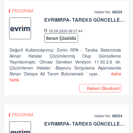
PROGRAM
Haber No:
48525
EVRIMRPA- TAREKS GÜNCELLEMESI HAKKINDA (V: 11.50.2.6 BU VERSIYONDA EVRIMRPA- TAREKS MODULÜNDE GÜNCELLEME YAPILMIŞTIR. )
05.08.2026 08:37:44
Sorun Çözüldü
Değerli Kullanıcılarımız; Evrim RPA - Tareks Sisteminde
Alınan Hatalar Çözümlenmiş Olup Güncelleme
Yayınlanmıştır. Olması Gereken Versiyon 11.50.2.6 dır.
Çözümlenen Hatalar; -Başvuru Sorgulama Aşamasında
Alınan 'Detaya Ait Tanım Bulunamadı ' uyar..
daha
fazla
Haberi Okudum!
PROGRAM
Haber No:
48524
EVRIMRPA- TAREKS GÜNCELLEMESI HAKKINDA (V: 11.50.2.2)