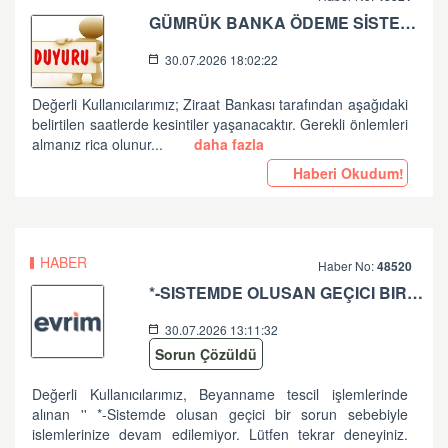
GÜMRÜK BANKA ÖDEME SİSTEMLERİ ZİRAAT BANKASI PLANLI ÇALIŞMA HK
30.07.2026 18:02:22
Değerli Kullanıcılarımız; Ziraat Bankası tarafından aşağıdaki
belirtilen saatlerde kesintiler yaşanacaktır. Gerekli önlemleri
almanız rica olunur...
daha fazla
Haberi Okudum!
HABER
Haber No:
48520
*-SISTEMDE OLUSAN GEÇICI BIR SORUN SEBEBIYLE ISLEMLERINIZE DEVAM EDILEMIYOR. LÜTFEN TEKRAR DENEYINIZ. SORUNUNUZUN DEVAM ETMESI DURUMUNDA LÜTFEN ÇAGRI MERKEZIMIZE ÇAGRI BIRAKINIZ. +90 312 444 84 82 '' HATASI HK
30.07.2026 13:11:32
Sorun Çözüldü
Değerli Kullanıcılarımız, Beyanname tescil işlemlerinde
alınan '' *-Sistemde olusan geçici bir sorun sebebiyle
islemlerinize devam edilemiyor. Lütfen tekrar deneyiniz.